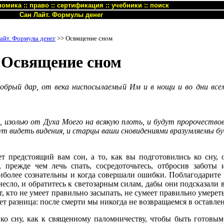
номика
::
право
::
сертификация
::
учебники
::
поиск
Сан Лайт. Формулы денег
айт. Формулы денег
>> Освящение сном
Освящение сном
добрый дар, от века ниспосылаемый Им и в нощи и во дни все
г, изолью от Духа Моего на всякую плоть, и будут пророчеств
ут видеть видения, и старцы ваши сновидениями вразумляемы б
т предстоящий вам сон, а то, как вы подготовились ко сну, 
прежде чем лечь спать, сосредоточьтесь, отбросив заботы и
более сознательны и когда совершали ошибки. Поблагодарите 
есло, и обратитесь к светозарным силам, дабы они подсказали в
 кто не умеет правильно засыпать, не сумеет правильно умереть
ет разница: после смерти мы никогда не возвращаемся в оставлен
ко сну, как к священному паломничеству, чтобы быть готовым