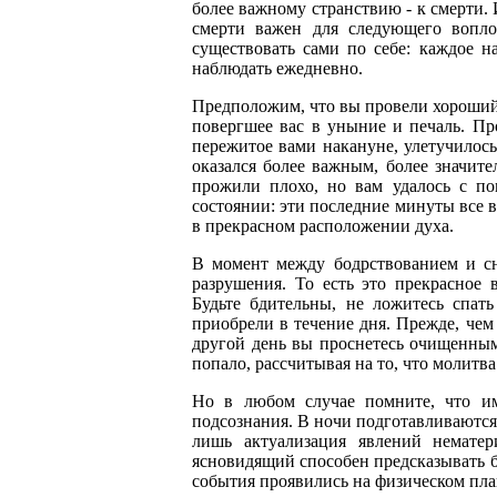
более важному странствию - к смерти.
смерти важен для следующего вопло
существовать сами по себе: каждое 
наблюдать ежедневно.
Предположим, что вы провели хороший д
повергшее вас в уныние и печаль. Пр
пережитое вами накануне, улетучилос
оказался более важным, более значит
прожили плохо, но вам удалось с п
состоянии: эти последние минуты все в
в прекрасном расположении духа.
В момент между бодрствованием и сн
разрушения. То есть это прекрасное
Будьте бдительны, не ложитесь спат
приобрели в течение дня. Прежде, чем 
другой день вы проснетесь очищенным
попало, рассчитывая на то, что молитва
Но в любом случае помните, что и
подсознания. В ночи подготавливаются 
лишь актуализация явлений немате
ясновидящий способен предсказывать б
события проявились на физическом план