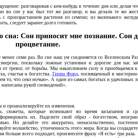
ущение: разговаривая с кем-нибудь в течение дня или делая чт
ю во сне у вас был тот же разговор, и вы делали те же жес
 с произрастанием растения из семени; из маленького желуд
ть, следует заранее долго готовить.
 сна: Сон приносит мне познание. Сон д
процветание.
 менее семи раз. Во сне наш ум соединяется со Вселенским Р
 энергии, поскольку ложные установки и дорогие для нас за
 от тревог, от борьбы. Мы накапливаем силу и приобщаемся к
ха, счастья и богатства.
Генри Форд
, посвященный в мистерию
ем то, что сеял ночью». А один из самых богатых и удачливых 
а написаны рукой сновидений».
ы и проанализируйте их изменения.
зы, сюжеты, которые возникают во время засыпания и ср
формировать их. Наделите свой образ - богатством, неогра
вью. Но делайте это аккуратно, ненасильственно, постепен
вуйте волшебство, утонченность этого мира. Когда вы создадите 
м больше всего подходит, произнесите фразу «Я есть» три раза.