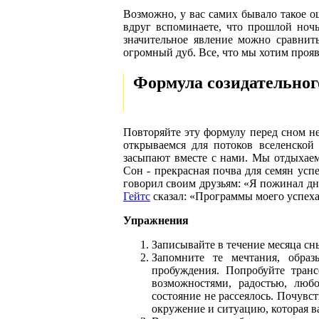
Возможно, у вас самих бывало такое ощ
вдруг вспоминаете, что прошлой ночь
значительное явление можно сравнить
огромный дуб. Все, что мы хотим прояви
Формула созидательного
Повторяйте эту формулу перед сном не
открываемся для потоков вселенской
засыпают вместе с нами. Мы отдыхаем
Сон - прекрасная почва для семян успе
говорил своим друзьям: «Я пожинал дн
Гейтс
сказал: «Программы моего успех
Упражнения
Записывайте в течение месяца сн
Запомните те мечтания, обра
пробуждения. Попробуйте транс
возможностями, радостью, любо
состояние не рассеялось. Почувст
окружение и ситуацию, которая ва