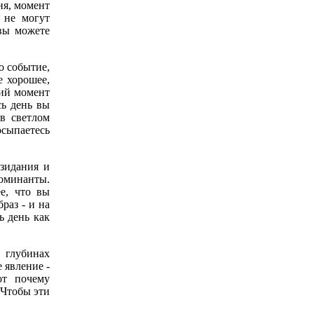
ня, момент
 не могут
вы можете
о событие,
е хорошее,
ний момент
сь день вы
в светлом
осыпаетесь
зидания и
доминанты.
е, что вы
раз - и на
ь день как
 глубинах
 явление -
от почему
 Чтобы эти