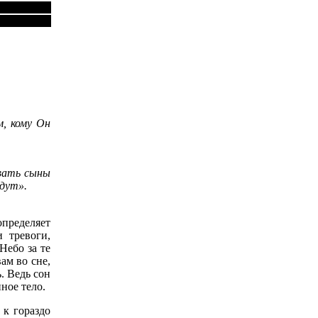
м, кому Он
овать сыны
удут».
определяет
 тревоги,
Небо за те
ам во сне,
. Ведь сон
ное тело.
 к гораздо