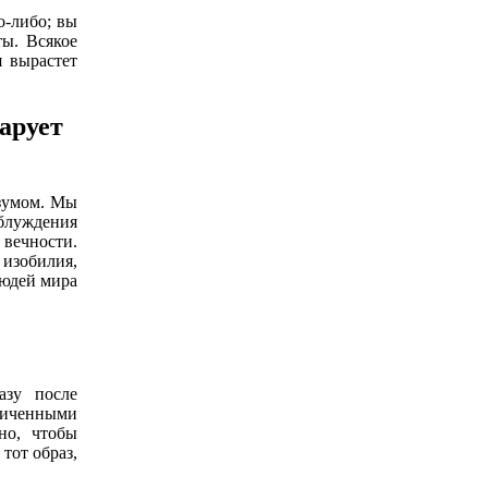
о-либо; вы
ты. Всякое
я вырастет
арует
азумом. Мы
блуждения
 вечности.
 изобилия,
людей мира
азу после
ниченными
но, чтобы
тот образ,