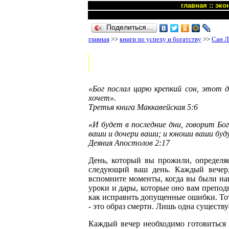
главная
::
эко
Поделиться…
главная
>>
книги по успеху и богатству
>>
Сан Л
«Бог послал царю крепкий сон, этот 
хочет».
Третья книга Маккавейская 5:6
«И будет в последние дни, говорит Бо
ваши и дочери ваши; и юноши ваши буд
Деяния Апостолов 2:17
День, который вы прожили, определяе
следующий ваш день. Каждый вечер, 
вспомните моменты, когда вы были наи
уроки и дары, которые оно вам преподн
как исправить допущенные ошибки. Тот,
- это образ смерти. Лишь одна существу
Каждый вечер необходимо готовиться 