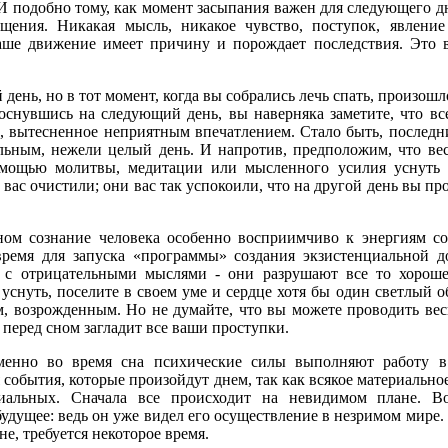
 И подобно тому, как момент засыпания важен для следующего д
щения. Никакая мысль, никакое чувство, поступок, явление
наше движение имеет причину и порождает последствия. Это 
ень, но в тот момент, когда вы собрались лечь спать, произошл
оснувшись на следующий день, вы наверняка заметите, что вс
ь, вытесненное неприятным впечатлением. Стало быть, послед
ельным, нежели целый день. И напротив, предположим, что ве
омощью молитвы, медитации или мысленного усилия уснуть 
 вас очистили; они вас так успокоили, что на другой день вы пр
ом сознание человека особенно восприимчиво к энергиям со
 время для запуска «программы» создания экзистенциальной 
ь с отрицательными мыслями - они разрушают все то хороше
уснуть, поселите в своем уме и сердце хотя бы один светлый об
, возрожденным. Но не думайте, что вы можете проводить вес
 перед сном загладит все ваши проступки.
менно во время сна психические силы выполняют работу в
события, которые произойдут днем, так как всякое материальное
риальных. Сначала все происходит на невидимом плане. В
удущее: ведь он уже видел его осуществление в незримом мире.
е, требуется некоторое время.