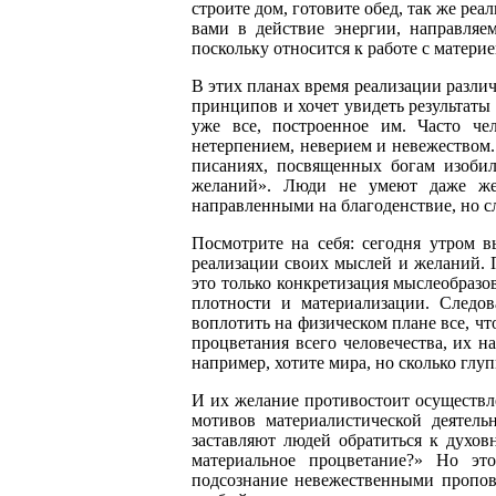
строите дом, готовите обед, так же ре
вами в действие энергии, направляе
поскольку относится к работе с матери
В этих планах время реализации различ
принципов и хочет увидеть результаты 
уже все, построенное им. Часто че
нетерпением, неверием и невежеством.
писаниях, посвященных богам изобил
желаний». Люди не умеют даже же
направленными на благоденствие, но с
Посмотрите на себя: сегодня утром в
реализации своих мыслей и желаний. П
это только конкретизация мыслеобразо
плотности и материализации. Следов
воплотить на физическом плане все, чт
процветания всего человечества, их н
например, хотите мира, но сколько глу
И их желание противостоит осуществл
мотивов материалистической деятельн
заставляют людей обратиться к духовн
материальное процветание?» Но это
подсознание невежественными пропов