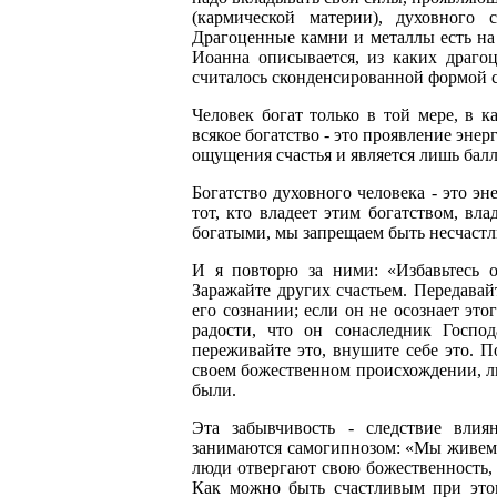
(кармической материи), духовного 
Драгоценные камни и металлы есть на 
Иоанна описывается, из каких драго
считалось сконденсированной формой 
Человек богат только в той мере, в ка
всякое богатство - это проявление энер
ощущения счастья и является лишь бал
Богатство духовного человека - это эне
тот, кто владеет этим богатством, в
богатыми, мы запрещаем быть несчаст
И я повторю за ними: «Избавьтесь от
Заражайте других счастьем. Передавайт
его сознании; если он не осознает это
радости, что он сонаследник Господ
переживайте это, внушите себе это. П
своем божественном происхождении, л
были.
Эта забывчивость - следствие вли
занимаются самогипнозом: «Мы живем о
люди отвергают свою божественность, 
Как можно быть счастливым при этом