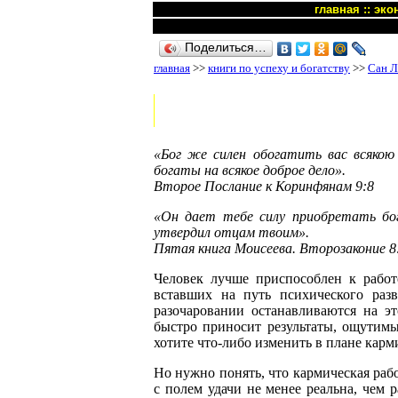
главная
::
эко
Поделиться…
главная
>>
книги по успеху и богатству
>>
Сан Л
«Бог же силен обогатить вас всякою 
богаты на всякое доброе дело».
Второе Послание к Коринфянам 9:8
«Он дает тебе силу приобретать бо
утвердил отцам твоим».
Пятая книга Моисеева. Второзаконие 8
Человек лучше приспособлен к работ
вставших на путь психического раз
разочаровании останавливаются на э
быстро приносит результаты, ощутимые
хотите что-либо изменить в плане карм
Но нужно понять, что кармическая рабо
с полем удачи не менее реальна, чем 