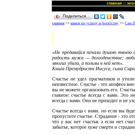
главная
::
эко
Поделиться…
главная
>>
книги по успеху и богатству
>>
Сан Л
«Не предавайся печали душою твоею и
радость мужа — долгоденствие; люби
многих убила, а пользы в ней нет».
Книга Премудрости Иисуса, сына Сирах
Счастье не удел прагматиков и утилит
неизвестное. Счастье - это апофеоз вн
вы не можете организовать его. Счасть
главное: счастье всегда с вами. Это
всегда с вами. Оно не приходит и не ух
Счастье всегда с вами, но если вы буде
пропустите счастье. Страдание - это от
что у вас нет счастья, а если нет сча
забытье, которое хуже смерти и страдан