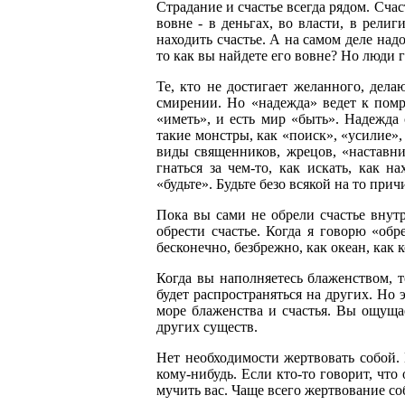
Страдание и счастье всегда рядом. Счас
вовне - в деньгах, во власти, в религ
находить счастье. А на самом деле надо
то как вы найдете его вовне? Но люди го
Те, кто не достигает желанного, дела
смирении. Но «надежда» ведет к помр
«иметь», и есть мир «быть». Надежда
такие монстры, как «поиск», «усилие»
виды священников, жрецов, «наставнико
гнаться за чем-то, как искать, как н
«будьте». Будьте безо всякой на то прич
Пока вы сами не обрели счастье внут
обрести счастье. Когда я говорю «обр
бесконечно, безбрежно, как океан, как 
Когда вы наполняетесь блаженством, т
будет распространяться на других. Но 
море блаженства и счастья. Вы ощущае
других существ.
Нет необходимости жертвовать собой. 
кому-нибудь. Если кто-то говорит, что 
мучить вас. Чаще всего жертвование соб