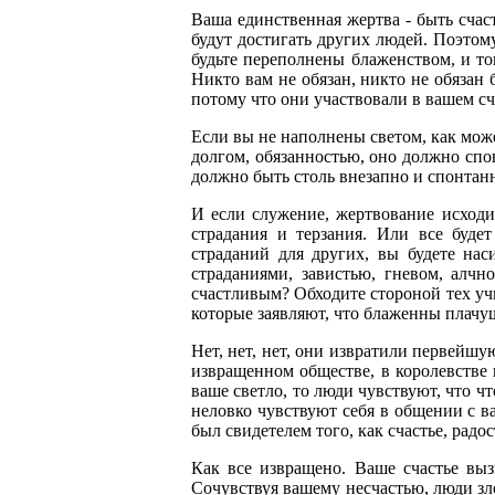
Ваша единственная жертва - быть сч
будут достигать других людей. Поэтому
будьте переполнены блаженством, и тог
Никто вам не обязан, никто не обязан 
потому что они участвовали в вашем сч
Если вы не наполнены светом, как мож
долгом, обязанностью, оно должно спон
должно быть столь внезапно и спонтанно
И если служение, жертвование исходит
страдания и терзания. Или все буд
страданий для других, вы будете на
страданиями, завистью, гневом, алчн
счастливым? Обходите стороной тех уч
которые заявляют, что блаженны плачу
Нет, нет, нет, они извратили первейш
извращенном обществе, в королевстве к
ваше светло, то люди чувствуют, что чт
неловко чувствуют себя в общении с в
был свидетелем того, как счастье, радо
Как все извращено. Ваше счастье выз
Сочувствуя вашему несчастью, люди зло