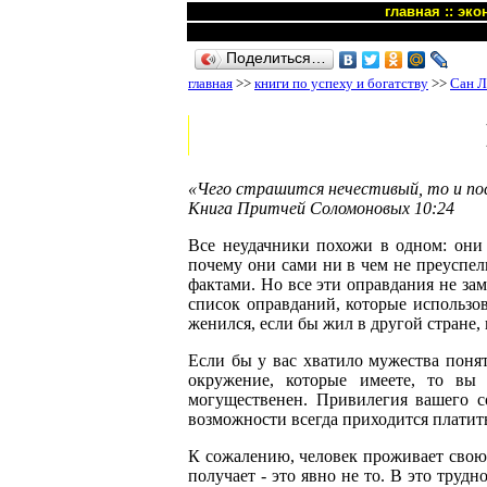
главная
::
эко
Поделиться…
главная
>>
книги по успеху и богатству
>>
Сан Л
«Чего страшится нечестивый, то и пос
Книга Притчей Соломоновых 10:24
Все неудачники похожи в одном: они
почему они сами ни в чем не преуспел
фактами. Но все эти оправдания не за
список оправданий, которые использов
женился, если бы жил в другой стране, и
Если бы у вас хватило мужества понят
окружение, которые имеете, то в
могущественен. Привилегия вашего с
возможности всегда приходится платить:
К сожалению, человек проживает свою ж
получает - это явно не то. В это труд