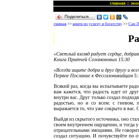
главная
::
эко
Поделиться…
главная
>>
книги по успеху и богатству
>>
Сан Л
Ра
«Светлый взгляд радует сердце, добра
Книга Притчей Соломоновых 15:30
«Всегда ищите добра и друг другу и все
Первое Послание к Фессалоникийцам 5:
Всякий раз, когда вы испытываете радос
вам кажется, что радость идет от друг
внутри вас. Друг только создал подход
радостью, но и со всем: с гневом, 
выражается то, что уже сокрыто в вас. 
Выйдя из скрытого источника, оно стало
своем внутреннем ощущении, и тогда у 
отрицательными эмоциями. Не говорите
создал ситуацию. И почувствуйте по о