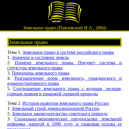
Земельное право (Павловский И.А., 2004)
Земельное право
Тема 1.
Земельное право в системе российского права
1.
Значение и состояние земель
2.
Понятие земельного права. Предмет, система и
структура земельного права
3.
Принципы земельного права
4.
Разграничение норм земельного, гражданского и
административного права
5.
Соотношение земельного права с водным, лесным,
горным правом и правовой охраной природы
Тема 2.
История развития земельного права России
1.
Земельный строй дореволюционной России
2.
Земельное законодательство советского периода
3.
Социально-экономические предпосылки земельной
реформы, начатой в 1990 году, и правовая основа ее