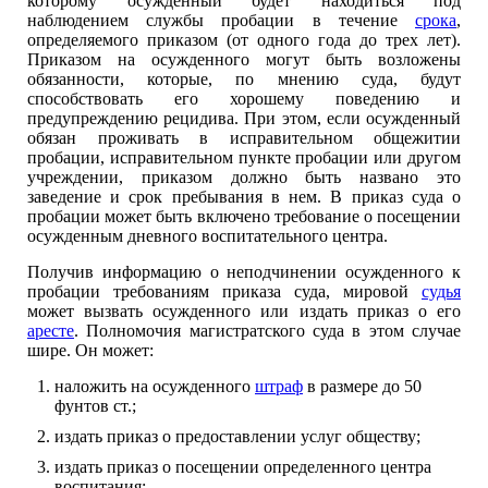
которому осужденный будет находиться под
наблюдением службы пробации в течение
срока
,
определяемого приказом (от одного года до трех лет).
Приказом на осужденного могут быть возложены
обязанности, которые, по мнению суда, будут
способствовать его хорошему поведению и
предупреждению рецидива. При этом, если осужденный
обязан проживать в исправительном общежитии
пробации, исправительном пункте пробации или другом
учреждении, приказом должно быть названо это
заведение и срок пребывания в нем. В приказ суда о
пробации может быть включено требование о посещении
осужденным дневного воспитательного центра.
Получив информацию о неподчинении осужденного к
пробации требованиям приказа суда, мировой
судья
может вызвать осужденного или издать приказ о его
аресте
. Полномочия магистратского суда в этом случае
шире. Он может:
наложить на осужденного
штраф
в размере до 50
фунтов ст.;
издать приказ о предоставлении услуг обществу;
издать приказ о посещении определенного центра
воспитания;