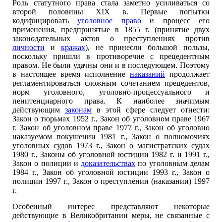
Роль статутного права стала заметно усиливаться со
второй половины XIX в. Первые попытки
кодифицировать
уголовное право
и процесс его
применения, предпринятые в 1855 г. (принятие двух
законодательных актов о преступлениях против
личности
и
кражах
), не принесли большой пользы,
поскольку пришли в противоречие с прецедентным
правом. Не были удачны они и в последующем. Поэтому
в настоящее время исполнение
наказаний
продолжает
регламентироваться сложным сочетанием прецедентов,
норм уголовного, уголовно-процессуального и
пенитенциарного права. К наиболее значимым
действующим
законам
в этой сфере следует отнести:
Закон о тюрьмах 1952 г., Закон об уголовном праве 1967
г. Закон об уголовном праве 1977 г., Закон об уголовно
наказуемом покушении 1981 г., Закон о полномочиях
уголовных судов 1973 г., Закон о магистратских судах
1980 г., Законы об уголовной юстиции 1982 г. и 1991 г.,
Закон о полиции и
доказательствах
по уголовным делам
1984 г., Закон об уголовной юстиции 1993 г., Закон о
полиции 1997 г., Закон о преступлении (наказании) 1997
г.
Особенный интерес представляют некоторые
действующие в Великобритании меры, не связанные с