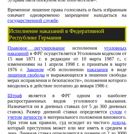
Временное лишение права голосовать и быть избранным
означает одновременно запрещение находиться на
государственной службе
.
Исполнение наказаний в Федеративной
Республике Германия
Правовое регулирование
исполнения
уголовных
наказаний
в ФРГ осуществляется Уголовным кодексом от
15 мая 1871 г. в редакции от 10 марта 1987 г., с
изменениями на 1 апреля 1998 г. и принятым в марте
1976 г.
Законом
«Об исполнении
наказания
в виде
лишения свободы
и выражающихся в лишении свободы
мерах исправления и безопасности», положения которого
вводились в действие поэтапно до января 1986 г.
Штраф
является в ФРГ одним из наиболее
распространенных видов уголовного наказания.
Назначается он в дневных ставках (от 5 до 360 дневных
ставок). Размер дневной ставки определяется
судом
с
учетом
личности
и материального положения виновного.
При этом как правило, суд исходит из чистого
дохода
,
который преступник может или мог иметь в среднем в
день. Дневная ставка определяется в размере от 2 до 3000