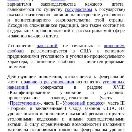
вариантами законодательства каждого штата,
являющегося по существу
государством
в государстве)
оказали значительное влияние на построение уголовного
и пенитенциарного законодательства этой страны.
Исходя из сложившихся традиций, оно также состоит из
федеральных правоположений в рассматриваемой сфере
и законов каждого штата.
Исполнение
наказаний
, не связанных с
лишением
свободы
, регламентируется в США в основном
предписаниями уголовного и уголовно-процессуального
характера, а лишение свободы — пенитенциарными
нормами.
Действующие положения, относящиеся к федеральной
части
правового регулирования
исполнения
уголовных
наказаний
, содержатся в разделе XVIII
«Кодифицированное уголовное и уголовно-
процессуальное законодательство» (часть I
«
Преступления
», часть II «
Уголовный процесс
», часть III
«Тюрьмы и заключенные») Свода законов США. На
уровне штатов исполнение наказаний регламентируется
уголовными кодексами и иными законодательными
актами. В силу ограниченных возможностей изложения
материала остановимся только на федеральном уровне,