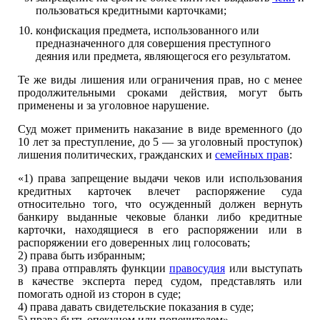
пользоваться кредитными карточками;
конфискация предмета, использованного или
предназначенного для совершения преступного
деяния или предмета, являющегося его результатом.
Те же виды лишения или ограничения прав, но с менее
продолжительными сроками действия, могут быть
применены и за уголовное нарушение.
Суд может применить наказание в виде временного (до
10 лет за преступление, до 5 — за уголовный проступок)
лишения политических, гражданских и
семейных прав
:
«1) права запрещение выдачи чеков или использования
кредитных карточек влечет распоряжение суда
относительно того, что осужденный должен вернуть
банкиру выданные чековые бланки либо кредитные
карточки, находящиеся в его распоряжении или в
распоряжении его доверенных лиц голосовать;
2) права быть избранным;
3) права отправлять функции
правосудия
или выступать
в качестве эксперта перед судом, представлять или
помогать одной из сторон в суде;
4) права давать свидетельские показания в суде;
5) права быть опекуном или попечителем».