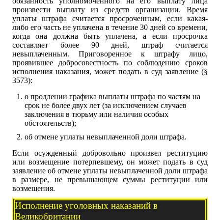
обязанность уполномоченного на его выплату лица
произвести выплату из средств организации. Время
уплаты штрафа считается просроченным, если какая-
либо его часть не уплачена в течение 30 дней со времени,
когда она должна быть уплачена, а если просрочка
составляет более 90 дней, штраф считается
невыплаченным. Приговоренное к штрафу лицо,
проявившее добросовестность по соблюдению сроков
исполнения наказания, может подать в суд заявление (§
3573):
о продлении графика выплаты штрафа по частям на
срок не более двух лет (за исключением случаев
заключения в тюрьму или наличия особых
обстоятельств);
об отмене уплаты невыплаченной доли штрафа.
Если осужденный добровольно произвел реституцию
или возмещение потерпевшему, он может подать в суд
заявление об отмене уплаты невыплаченной доли штрафа
в размере, не превышающем суммы реституции или
возмещения.
Исполнение уголовных наказаний в
Великобритании