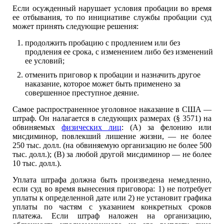
Если осужденный нарушает условия пробации во время
ее отбывания, то по инициативе службы пробации суд
может принять следующие решения:
продолжить пробацию с продлением или без
продления ее срока, с изменением либо без изменений
ее условий;
отменить приговор к пробации и назначить другое
наказание, которое может быть применено за
совершенное преступное деяние.
Самое распространенное уголовное наказание в США —
штраф. Он налагается в следующих размерах (§ 3571) на
обвиняемых
физических лиц
: (А) за фелонию или
мисдиминор, повлекший лишение жизни, — не более
250 тыс. долл. (на обвиняемую организацию не более 500
тыс. долл.); (В) за любой другой мисдиминор — не более
10 тыс. долл.).
Уплата штрафа должна быть произведена немедленно,
если суд во время вынесения приговора: 1) не потребует
уплаты к определенной дате или 2) не установит графика
уплаты по частям с указанием конкретных сроков
платежа. Если штраф наложен на организацию,