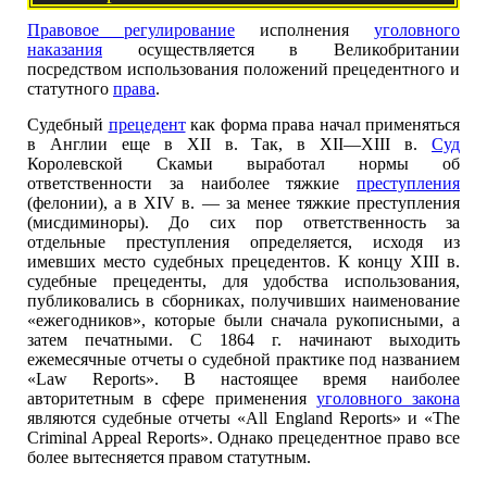
Правовое регулирование
исполнения
уголовного
наказания
осуществляется в Великобритании
посредством использования положений прецедентного и
статутного
права
.
Судебный
прецедент
как форма права начал применяться
в Англии еще в XII в. Так, в XII—XIII в.
Суд
Королевской Скамьи выработал нормы об
ответственности за наиболее тяжкие
преступления
(фелонии), а в XIV в. — за менее тяжкие преступления
(мисдиминоры). До сих пор ответственность за
отдельные преступления определяется, исходя из
имевших место судебных прецедентов. К концу XIII в.
судебные прецеденты, для удобства использования,
публиковались в сборниках, получивших наименование
«ежегодников», которые были сначала рукописными, а
затем печатными. С 1864 г. начинают выходить
ежемесячные отчеты о судебной практике под названием
«Law Reports». В настоящее время наиболее
авторитетным в сфере применения
уголовного закона
являются судебные отчеты «All England Reports» и «The
Criminal Appeal Reports». Однако прецедентное право все
более вытесняется правом статутным.