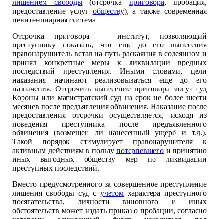
лишением свободы
(отсрочка
приговора
, пробация,
предоставление услуг
обществу
), а также современная
пенитенциарная система.
Отсрочка приговора — институт, позволяющий
преступнику показать, что еще до его вынесения
правонарушитель встал на путь раскаяния в содеянном и
принял конкретные меры к ликвидации вредных
последствий преступления. Иными словами, цели
наказания начинают реализовываться еще до его
назначения. Отсрочить вынесение приговора могут суд
Короны или магистратский суд на срок не более шести
месяцев после предъявления обвинения. Наказание после
предоставления отсрочки осуществляется, исходя из
поведения преступника после предъявленного
обвинения (возмещен ли нанесенный ущерб и т.д.).
Такой порядок стимулирует правонарушителя к
активным действиям в пользу
потерпевшего
и принятию
иных выгодных обществу мер по ликвидации
преступных последствий.
Вместо предусмотренного за совершенное преступление
лишения свободы суд с
учетом
характера преступного
посягательства, личности виновного и иных
обстоятельств может издать приказ о пробации, согласно