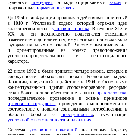
судебный
прецедент
, а кодифицированный
закон
и
подзаконные
нормативные акты
.
До 1994 г. во Франции продолжал действовать принятый
в 1810 г. Уголовный кодекс, который отражал идеи
классической школы
уголовного права
. В течение XIX и
XX вв. он неоднократно подвергался отдельным
изменениям и дополнениям, не утрачивая при этом своих
фундаментальных положений. Вместе с ним изменялись
и ориентированные на кодекс правоположения
уголовно-процессуального и пенитенциарного
характера.
22 июля 1992 г. были приняты четыре закона, которые в
совокупности образовали новый Уголовный кодекс
Франции, введенный в действие в 1994 г. Основными
концептуальными идеями уголовноправовой реформы
стали более полное обеспечение защиты
прав человека
,
последовательное проведение в жизнь принципов
правового государства
, приведение законоположений в
соответствие с новыми социальными потребностями в
области борьбы с
преступностью
, гуманизация
уголовной ответственности
и
наказания
.
Система
уголовных наказаний
по новому Кодексу