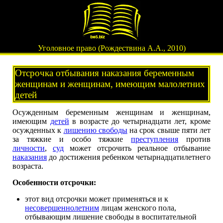
Уголовное право (Рождествина А.А., 2010)
Отсрочка отбывания наказания беременным
женщинам и женщинам, имеющим малолетних
детей
Осужденным беременным женщинам и женщинам,
имеющим
детей
в возрасте до четырнадцати лет, кроме
осужденных к
лишению свободы
на срок свыше пяти лет
за тяжкие и особо тяжкие
преступления
против
личности
,
суд
может отсрочить реальное отбывание
наказания
до достижения ребенком четырнадцатилетнего
возраста.
Особенности отсрочки:
этот вид отсрочки может применяться и к
несовершеннолетним
лицам женского пола,
отбывающим лишение свободы в воспитательной