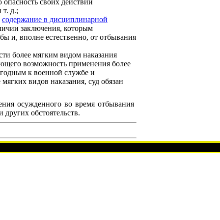
 опасность своих действий
т. д.;
о
содержание в дисциплинарной
личии заключения, которым
ы и, вполне естественно, от отбывания
сти более мягким видом наказания
ающего возможность применения более
егодным к военной службе и
е мягких видов наказания, суд обязан
дения осужденного во время отбывания
и других обстоятельств.