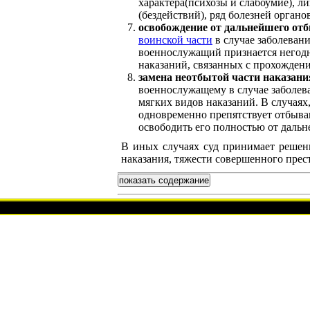
характера(психозы и слабоумие), 
(бездействий), ряд болезней органо
освобождение от дальнейшего от
воинской части
в случае заболеван
военнослужащий признается негодн
наказаний, связанных с прохожден
замена неотбытой части наказани
военнослужащему в случае заболев
мягких видов наказаний. В случаях
одновременно препятствует отбыва
освободить его полностью от дальн
В иных случаях суд принимает реше
наказания, тяжести совершенного пре
показать содержание