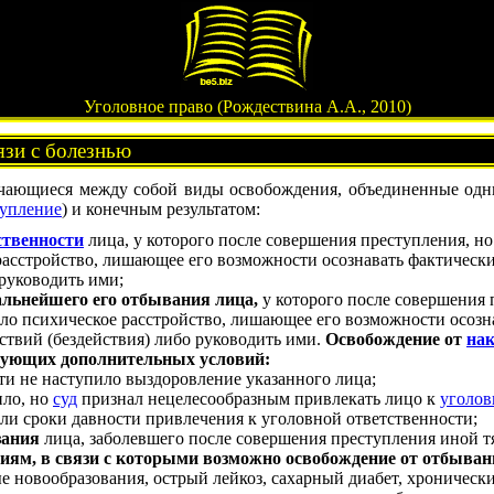
Уголовное право (Рождествина А.А., 2010)
язи с болезнью
чающиеся между собой виды освобождения, объединенные одн
тупление
) и конечным результатом:
ственности
лица, у которого после совершения преступления, н
асстройство, лишающее его возможности осознавать фактическ
 руководить ими;
льнейшего его отбывания лица,
у которого после совершения 
ло психическое расстройство, лишающее его возможности осозна
ствий (бездействия) либо руководить ими.
Освобождение от
нак
дующих дополнительных условий:
ти не наступило выздоровление указанного лица;
ило, но
суд
признал нецелесообразным привлекать лицо к
уголов
ли сроки давности привлечения к уголовной ответственности;
зания
лица, заболевшего после совершения преступления иной 
иям, в связи с которыми возможно освобождение от отбывани
е новообразования, острый лейкоз, сахарный диабет, хроническ