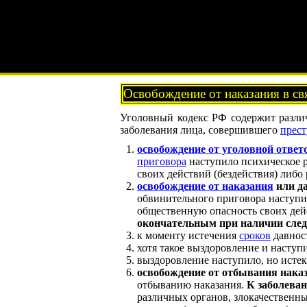
Освобождение от наказания в св
Уголовный кодекс РФ содержит разли
заболевания лица, совершившего
прес
освобождение от уголовной ответ
приговора
наступило психическое р
своих действий (бездействия) либо
освобождение от наказания
или да
обвинительного приговора наступи
общественную опасность своих дей
окончательным при наличии сле
к моменту истечения
сроков
давнос
хотя такое выздоровление и наступ
выздоровление наступило, но истек
освобождение от отбывания нака
отбыванию наказания.
К заболеван
различных органов, злокачественны