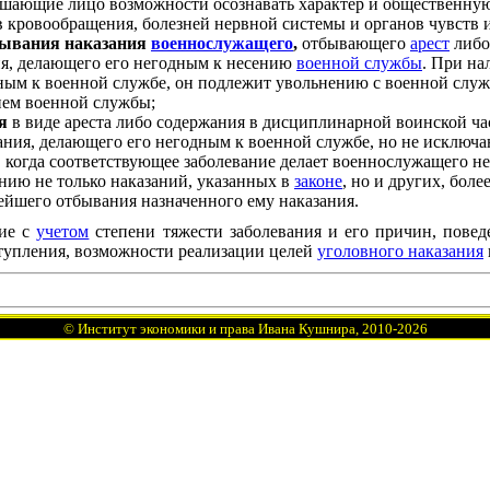
лишающие лицо возможности осознавать характер и общественную
в кровообращения, болезней нервной системы и органов чувств и 
бывания наказания
военнослужащего
,
отбывающего
арест
либ
ия, делающего его негодным к несению
военной службы
. При на
ым к военной службе, он подлежит увольнению с военной служб
ием военной службы;
я
в виде ареста либо содержания в дисциплинарной воинской ча
ания, делающего его негодным к военной службе, но не исключ
, когда соответствующее заболевание делает военнослужащего н
нию не только наказаний, указанных в
законе
, но и других, боле
ейшего отбывания назначенного ему наказания.
ние с
учетом
степени тяжести заболевания и его причин, пове
ступления, возможности реализации целей
уголовного наказания
©
Институт экономики и права Ивана Кушнира
, 2010
-2026