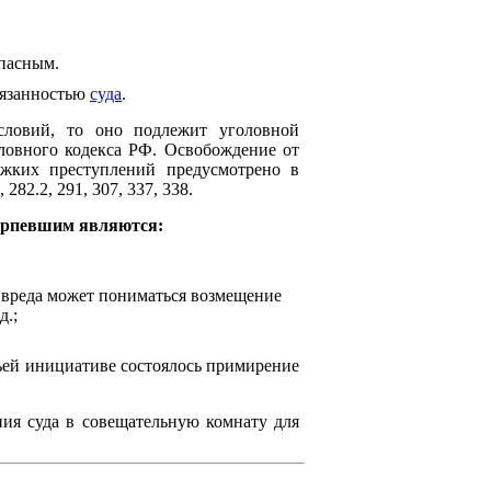
опасным.
обязанностью
суда
.
словий, то оно подлежит уголовной
оловного кодекса РФ. Освобождение от
яжких преступлений предусмотрено в
282.2, 291, 307, 337, 338.
терпевшим являются:
 вреда может пониматься возмещение
д.;
чьей инициативе состоялось примирение
ния суда в совещательную комнату для