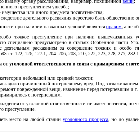
о выдачу органу расследования, например, похищенной
вещи
;
енного преступлением ущерба;
 имущества или иного предмета посягательства;
следствие деятельного раскаяния перестало быть общественно 
нности при наличии названных условий является
правом
, а не 
собо тяжкое преступление при наличии вышеуказанных у
а это специально предусмотрено в статьях Особенной части Уг
 с деятельным раскаянием за совершение тяжких и особо т
т. 122, 126, 127.1, 204–206, 208, 210, 222, 223, 228, 275, 282.1, 
 от уголовной ответственности в связи с примирением с по
 категории небольшой или средней тяжести;
загладило причиненный потерпевшему вред. Под заглаживанием
 ремонт поврежденной вещи, извинение перед потерпевшим и т. 
примирилось с потерпевшим.
ождения от уголовной ответственности не имеет значения, по 
го преступление.
еть место на любой стадии
уголовного процесса
, но до удале