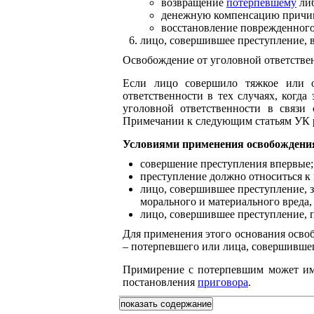
возвращение
потерпевшему
либ
денежную компенсацию причин
восстановление поврежденного
лицо, совершившее преступление, в
Освобождение от уголовной ответстве
Если лицо совершило тяжкое или о
ответственности в тех случаях, когд
уголовной ответственности в связи
Примечании к следующим статьям УК рФ: с
Условиями применения освобождения
совершение преступления впервые;
преступление должно относиться к
лицо, совершившее преступление, 
морального и материального вреда,
лицо, совершившее преступление, 
Для применения этого основания освоб
– потерпевшего или лица, совершивше
Примирение с потерпевшим может им
постановления
приговора
.
показать содержание