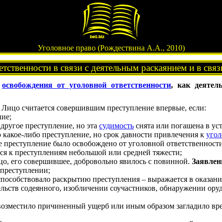
Уголовное право (Рождествина А.А., 2010)
тственности в связи с деятельным раскаянием и в свя
я
освобождения от уголовной ответственности
, как деятел
 Лицо считается совершившим преступление впервые, если:
ние;
 другое преступление, но эта
судимость
снята или погашена в у
 какое-либо преступление, но срок давности привлечения к
угол
е преступление было освобождено от уголовной ответственности
ся к преступлениям небольшой или средней тяжести;
цо, его совершившее, добровольно явилось с повинной.
Заявлен
 преступлении;
способствовало раскрытию преступления – выражается в оказан
льств содеянного, изобличении соучастников, обнаружении ору
возместило причиненный ущерб или иным образом загладило вре