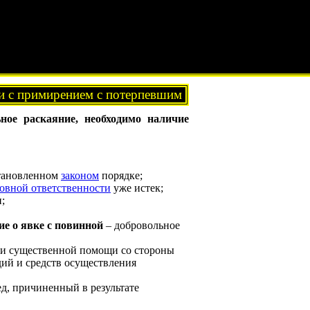
зи с примирением с потерпевшим
ьное раскаяние, необходимо наличие
становленном
законом
порядке;
овной ответственности
уже истек;
;
ие о явке с повинной
– добровольное
ии существенной помощи со стороны
дий и средств осуществления
д, причиненный в результате