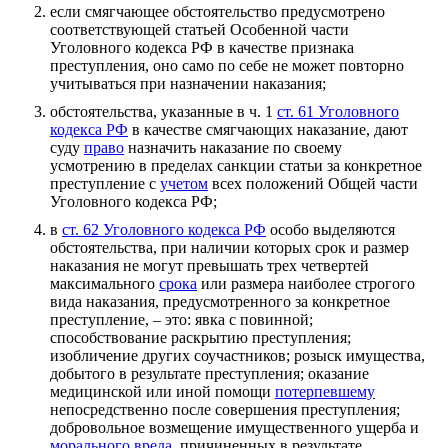
если смягчающее обстоятельство предусмотрено
соответствующей статьей Особенной части
Уголовного кодекса РФ в качестве признака
преступления, оно само по себе не может повторно
учитываться при назначении наказания;
обстоятельства, указанные в ч. 1
ст. 61 Уголовного
кодекса РФ
в качестве смягчающих наказание, дают
суду
право
назначить наказание по своему
усмотрению в пределах санкции статьи за конкретное
преступление с
учетом
всех положений Общей части
Уголовного кодекса РФ;
в
ст. 62 Уголовного кодекса РФ
особо выделяются
обстоятельства, при наличии которых срок и размер
наказания не могут превышать трех четвертей
максимального
срока
или размера наиболее строгого
вида наказания, предусмотренного за конкретное
преступление, – это: явка с повинной;
способствование раскрытию преступления;
изобличение других соучастников; розыск имущества,
добытого в результате преступления; оказание
медицинской или иной помощи
потерпевшему
непосредственно после совершения преступления;
добровольное возмещение имущественного ущерба и
морального вреда
, причиненных в результате