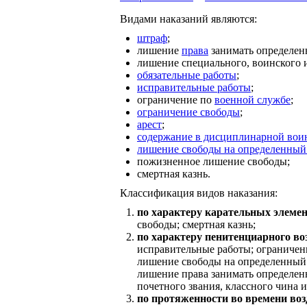
Видами наказаний являются:
штраф
;
лишение
права
занимать определен
лишение специального, воинского и
обязательные работы
;
исправительные работы
;
ограничение по
военной службе
;
ограничение свободы
;
арест
;
содержание в дисциплинарной вои
лишение свободы на определенный
пожизненное лишение свободы;
смертная казнь.
Классификация видов наказания:
по характеру карательных элемен
свободы; смертная казнь;
по характеру пенитенциарного во
исправительные работы; ограничени
лишение свободы на определенный 
лишение права занимать определен
почетного звания, классного чина и
по протяженности во времени воз