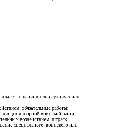
;
занные с лишением или ограничением
ействием: обязательные работы;
 в дисциплинарной воинской части;
ительным воздействием: штраф;
шение специального, воинского или