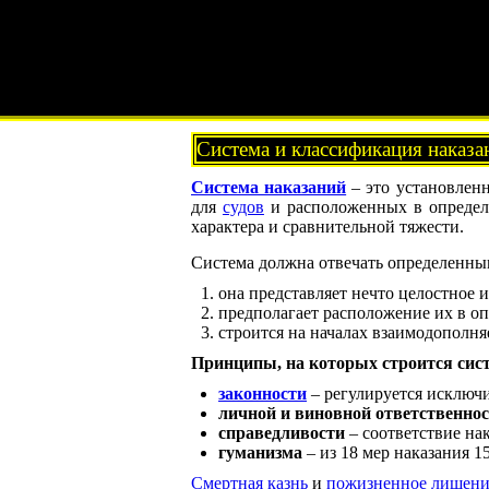
Система и классификация наказа
Система наказаний
– это установле
для
судов
и расположенных в определе
характера и сравнительной тяжести.
Система должна отвечать определенны
она представляет нечто целостное 
предполагает расположение их в оп
строится на началах взаимодополня
Принципы, на которых строится сист
законности
– регулируется исключ
личной и виновной ответственно
справедливости
– соответствие на
гуманизма
– из 18 мер наказания 1
Смертная казнь
и
пожизненное лишени