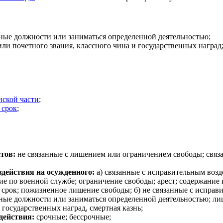
ные должности или заниматься определенной деятельностью;
ли почетного звания, классного чина и государственных наград
нской части
;
 срок
;
тов:
не связанные с лишением или ограничением свободы; свя
здействия на осужденного:
а) связанные с исправительным возд
е по военной службе; ограничение свободы; арест; содержание
срок; пожизненное лишение свободы; б) не связанные с исправ
ные должности или заниматься определенной деятельностью; ли
 государственных наград, смертная казнь;
действия:
срочные; бессрочные;