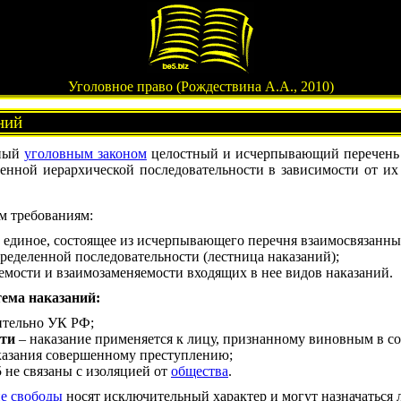
Уголовное право (Рождествина А.А., 2010)
ний
нный
уголовным законом
целостный и исчерпывающий перечень
нной иерархической последовательности в зависимости от их
м требованиям:
и единое, состоящее из исчерпывающего перечня взаимосвязанны
ределенной последовательности (лестница наказаний);
емости и взаимозаменяемости входящих в нее видов наказаний.
ема наказаний:
ительно УК РФ;
сти
– наказание применяется к лицу, признанному виновным в 
казания совершенному преступлению;
5 не связаны с изоляцией от
общества
.
е свободы
носят исключительный характер и могут назначаться 