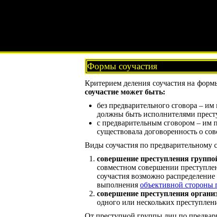
Формы соучастия
Критерием деления соучастия на форм
соучастие может быть:
без предварительного сговора – им
должны быть исполнителями прест
с предварительным сговором – им п
существовала договоренность о со
Виды соучастия по предварительному с
совершение преступления группой
совместном совершении преступлени
соучастия возможно распределение 
выполнения
объективной стороны 
совершение преступления органи
одного или нескольких преступлен
От преступной группы лиц по предвари