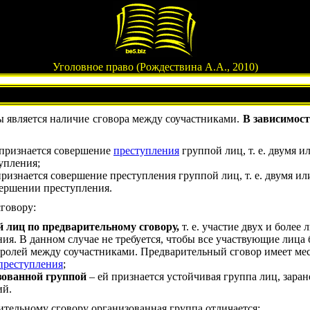
Уголовное право (Рождествина А.А., 2010)
ы является наличие сговора между соучастниками.
В зависимост
 признается совершение
преступления
группой лиц, т. е. двумя и
упления;
ризнается совершение преступления группой лиц, т. е. двумя и
вершении преступления.
говору:
 лиц по предварительному сговору,
т. е. участие двух и более
я. В данном случае не требуется, чтобы все участвующие лица
ролей между соучастниками. Предварительный сговор имеет мест
преступления
;
зованной группой
– ей признается устойчивая группа лиц, зара
ий.
тельному сговору организованная группа отличается: