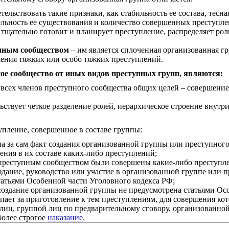
тельствовать такие признаки, как стабильность ее состава, тесн
ельность ее существования и количество совершенных преступле
 тщательно готовит и планирует преступление, распределяет ро
упным сообществом
– им является сплоченная организованная г
шения тяжких или особо тяжких преступлений.
е сообщество от иных видов преступных групп, являются:
 всех членов преступного сообщества общих целей – совершени
ьствует четкое разделение ролей, иерархическое строение внут
упление, совершенное в составе группы:
 за сам факт создания организованной группы или преступного
ения в их составе каких-либо преступлений;
преступным сообществом были совершены какие-либо преступлен
здание, руководство или участие в организованной группе или 
татьями Особенной части Уголовного кодекса РФ;
 создание организованной группы не предусмотрена статьями Ос
упает за приготовление к тем преступлениям, для совершения кот
лиц, группой лиц по предварительному сговору, организованн
более строгое
наказание
.