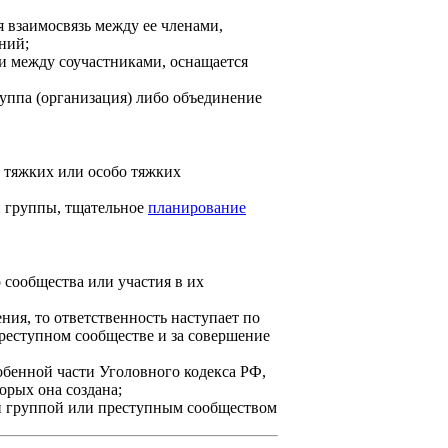
ая взаимосвязь между ее членами,
ний;
ли между соучастниками, оснащается
руппа (организация) либо объединение
е тяжких или особо тяжких
ри группы, тщательное
планирование
 сообщества или участия в их
ия, то ответственность наступает по
преступном сообществе и за совершение
обенной части Уголовного кодекса РФ,
орых она создана;
ой группой или преступным сообществом