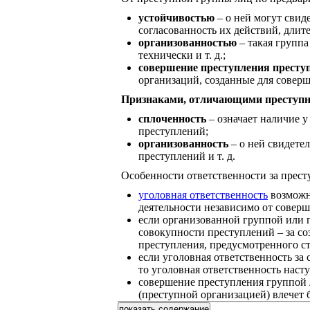
устойчивостью
– о ней могут свиде
согласованность их действий, длит
организованностью
– такая группа
технически и т. д.;
совершение преступления прест
организаций, созданные для совер
Признаками, отличающими преступно
сплоченность
– означает наличие у
преступлений;
организованность
– о ней свидетел
преступлений и т. д.
Особенности ответственности за прест
уголовная ответственность
возможна
деятельности независимо от соверш
если организованной группой или 
совокупности преступлений – за со
преступления, предусмотренного с
если уголовная ответственность за
то уголовная ответственность наст
совершение преступления группой 
(преступной организацией) влечет 
показать содержание