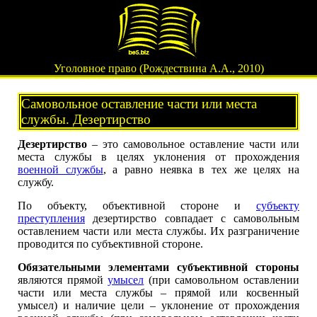
Уголовное право (Рождествина А.А., 2010)
Самовольное оставление части или места
службы. Дезертирство
Дезертирство
– это самовольное оставление части или
места службы в целях уклонения от прохождения
военной службы
, а равно неявка в тех же целях на
службу.
По объекту, объективной стороне и
субъекту
преступления
дезертирство совпадает с самовольным
оставлением части или места службы. Их разграничение
проводится по субъективной стороне.
Обязательными элементами субъективной стороны
являются прямой
умысел
(при самовольном оставлении
части или места службы – прямой или косвенный
умысел) и наличие цели – уклонение от прохождения