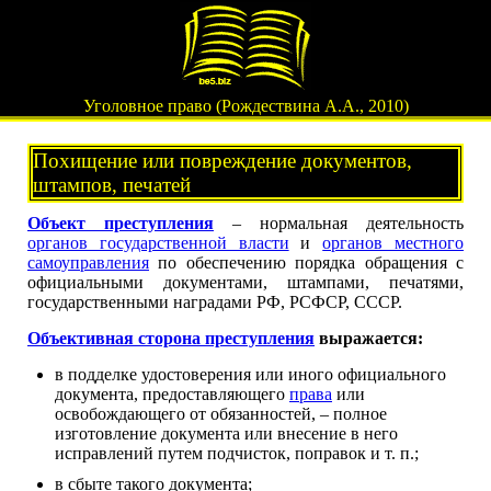
Уголовное право (Рождествина А.А., 2010)
Похищение или повреждение документов,
штампов, печатей
Объект преступления
– нормальная деятельность
органов государственной власти
и
органов местного
самоуправления
по обеспечению порядка обращения с
официальными документами, штампами, печатями,
государственными наградами РФ, РСФСР, СССР.
Объективная сторона преступления
выражается:
в подделке удостоверения или иного официального
документа, предоставляющего
права
или
освобождающего от обязанностей, – полное
изготовление документа или внесение в него
исправлений путем подчисток, поправок и т. п.;
в сбыте такого документа;