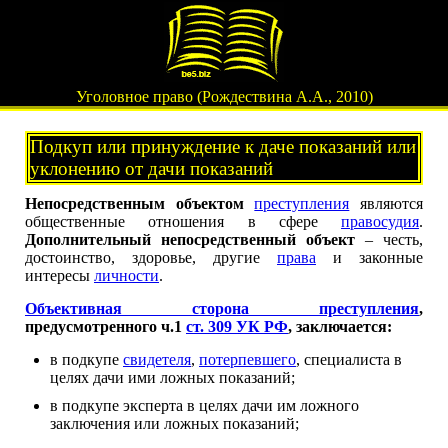
Уголовное право (Рождествина А.А., 2010)
Подкуп или принуждение к даче показаний или
уклонению от дачи показаний
Непосредственным объектом
преступления
являются
общественные отношения в сфере
правосудия
.
Дополнительный непосредственный объект
– честь,
достоинство, здоровье, другие
права
и законные
интересы
личности
.
Объективная сторона преступления
,
предусмотренного ч.1
ст. 309 УК РФ
, заключается:
в подкупе
свидетеля
,
потерпевшего
, специалиста в
целях дачи ими ложных показаний;
в подкупе эксперта в целях дачи им ложного
заключения или ложных показаний;