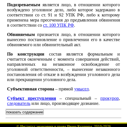
Подозреваемым
является лицо, в отношении которого
возбуждено уголовное дело, либо которое задержано в
соответствии со ст. 91 и 92 УПК РФ, либо к которому
применена мера пресечения до предъявления обвинения
в соответствии со
ст. 100 УПК РФ
.
Обвиняемым
признается лицо, в отношении которого
вынесено постановление о привлечении его в качестве
обвиняемого или обвинительный акт.
По конструкции
состав является формальным и
считается оконченным с момента совершения действий,
направленных на незаконное освобождение от
уголовной ответственности, – вынесение незаконного
постановления об отказе в возбуждении уголовного дела
или прекращении уголовного дела.
Субъективная сторона
– прямой
умысел
.
Субъект преступления
– специальный –
прокурор
,
следователь
или лицо, производящее дознание.
показать содержание
©
Институт экономики и права Ивана Кушнира
, 2010
-2026