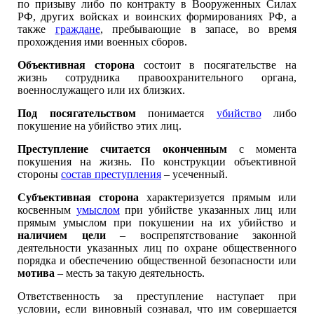
по призыву либо по контракту в Вооруженных Силах
РФ, других войсках и воинских формированиях РФ, а
также
граждане
, пребывающие в запасе, во время
прохождения ими военных сборов.
Объективная сторона
состоит в посягательстве на
жизнь сотрудника правоохранительного органа,
военнослужащего или их близких.
Под посягательством
понимается
убийство
либо
покушение на убийство этих лиц.
Преступление считается оконченным
с момента
покушения на жизнь. По конструкции объективной
стороны
состав преступления
– усеченный.
Субъективная сторона
характеризуется прямым или
косвенным
умыслом
при убийстве указанных лиц или
прямым умыслом при покушении на их убийство и
наличием цели
– воспрепятствование законной
деятельности указанных лиц по охране общественного
порядка и обеспечению общественной безопасности или
мотива
– месть за такую деятельность.
Ответственность за преступление наступает при
условии, если виновный сознавал, что им совершается