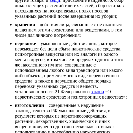
другие товары и
вещи
, присвоение найденного, сбор
дикорастущих растений или их частей, сбор остатков
находящихся на неохраняемых полях посевов
указанных растений после завершения их уборки;
хранении
– действия лица, связанные с незаконным
владением этими средствами или веществами, в том
числе для личного потребления;
перевозке
– умышленные действия лица, которое
перемещает без цели сбыта наркотические средства,
психотропные вещества или их аналоги из одного
места в другое, в том числе в пределах одного и того
же населенного пункта, совершенные с
использованием любого вида транспорта или какого-
либо объекта, применяемого в виде перевозочного
средства, а также в нарушение общего порядка
перевозки указанных средств и веществ,
установленного ст. 21 Федерального
закона
«О
наркотических средствах и психотропных веществах»;
изготовлении
– совершенные в нарушение
законодательства РФ умышленные действия, в
результате которых из наркотикосодержащих
растений, лекарственных, химических и иных
веществ получено одно или несколько готовых к
использованию и потреблению наркотических