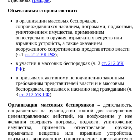
отдельных
граждан
.
Объективная сторона состоит:
в организации массовых беспорядков,
сопровождавшихся насилием, погромами, поджогами,
уничтожением имущества, применением
огнестрельного оружия, взрывчатых веществ или
взрывных устройств, а также оказанием
вооруженного сопротивления представителю власти
(ч.1
ст. 212 УК РФ
);
в участии в массовых беспорядках (ч. 2
ст. 212 УК
РФ
);
в призывах к активному неподчинению законным
требованиям представителей власти и к массовым
беспорядкам, призывах к насилию над гражданами (ч.
3
ст. 212 УК РФ
).
Организация массовых беспорядков
– деятельность,
направленная на руководство толпой для совершения
целенаправленных действий, на возбуждение у нее
желания совершать погромы, поджоги, уничтожение
имущества, применять огнестрельное оружие,
взрывчатые вещества или взрывные устройства,
оказывать вооруженное сопротивление представителю