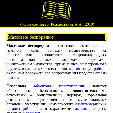
Уголовное право (Рождествина А.А., 2010)
Массовые беспорядки
Массовые беспорядки
– это совершаемое большой
группой людей (толпой) посягательство на
общественную безопасность, сопровождающееся
насилием над людьми, погромами, поджогами,
уничтожением имущества, применением огнестрельного
оружия
, взрывчатых веществ или
взрывных устройств
,
оказанием вооруженного сопротивления представителям
власти
.
Основным
объектом преступления
является
общественная безопасность,
дополнительными
объектами
– общественный порядок, нормальная
деятельность государственных и муниципальных
органов и учреждений, коммерческих и
некоммерческих
организаций
,
права
и охраняемые
законом
интересы