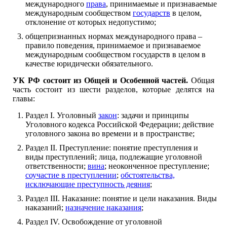
международного
права
, принимаемые и признаваемые
международным сообществом
государств
в целом,
отклонение от которых недопустимо;
общепризнанных нормах международного права –
правило поведения, принимаемое и признаваемое
международным сообществом государств в целом в
качестве юридически обязательного.
УК РФ состоит из Общей и Особенной частей.
Общая
часть состоит из шести разделов, которые делятся на
главы:
Раздел I. Уголовный
закон
: задачи и принципы
Уголовного кодекса Российской Федерации; действие
уголовного закона во времени и в пространстве;
Раздел II. Преступление: понятие преступления и
виды преступлений; лица, подлежащие уголовной
ответственности;
вина
; неоконченное преступление;
соучастие в преступлении
;
обстоятельства,
исключающие преступность деяния
;
Раздел III. Наказание: понятие и цели наказания. Виды
наказаний;
назначение наказания
;
Раздел IV. Освобождение от уголовной