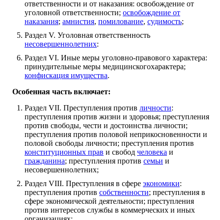
ответственности и от наказания: освобождение от
уголовной ответственности;
освобождение от
наказания
;
амнистия
,
помилование
,
судимость
;
Раздел V. Уголовная ответственность
несовершеннолетних
:
Раздел VI. Иные меры уголовно-правового характера:
принудительные меры медицинскогохарактера;
конфискация имущества
.
Особенная часть включает:
Раздел VII. Преступления против
личности
:
преступления против жизни и здоровья; преступления
против свободы, чести и достоинства личности;
преступления против половой неприкосновенности и
половой свободы личности; преступления против
конституционных прав
и свобод
человека
и
гражданина
; преступления против
семьи
и
несовершеннолетних;
Раздел VIII. Преступления в сфере
экономики
:
преступления против
собственности
; преступления в
сфере экономической деятельности; преступления
против интересов службы в коммерческих и иных
организациях;