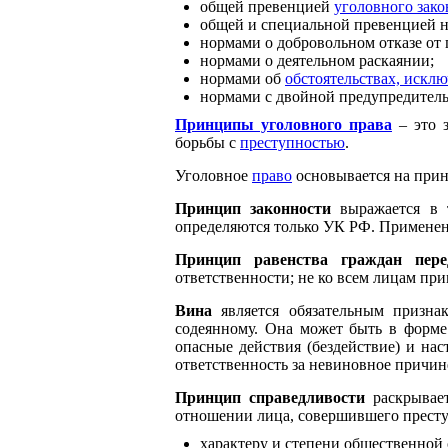
общей превенцией
уголовного зако
общей и специальной превенцией н
нормами о добровольном отказе от 
нормами о деятельном раскаянии;
нормами об
обстоятельствах, искл
нормами с двойной предупредител
Принципы уголовного права
– это 
борьбы с
преступностью
.
Уголовное
право
основывается на при
Принцип законности
выражается в т
определяются только УК РФ. Применени
Принцип равенства граждан пере
ответственности; не ко всем лицам пр
Вина
является обязательным призн
содеянному. Она может быть в форм
опасные действия (бездействие) и на
ответственность за невиновное причине
Принцип справедливости
раскрывае
отношении лица, совершившего престу
характеру и степени общественной