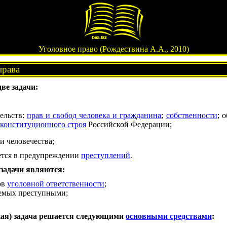
Уголовное право (Рождествина А.А., 2010)
права
ве задачи:
тельств:
прав и свобод человека и гражданина
;
собственности
; 
конституционного строя
Российской Федерации;
и человечества;
ется в предупреждении
преступлений
.
задачи являются:
ов
уголовной ответственности
;
яемых преступными;
ая) задача решается следующими
основными средствами
: