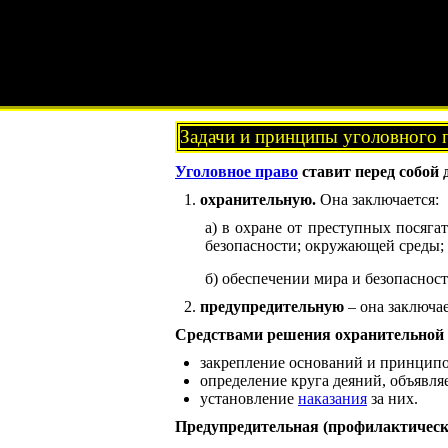
Задачи и принципы уголовного 
Уголовное право
ставит перед собой д
охранительную.
Она заключается:
а) в охране от преступных посяга
безопасности; окружающей среды;
б) обеспечении мира и безопасност
предупредительную
– она заключа
Средствами решения охранительной 
закрепление оснований и принцип
определение круга деяний, объявл
установление
наказания
за них.
Предупредительная (профилактическ