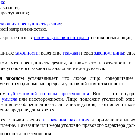
на
;
аказания;
преступления;
ючающих преступность деяния
;
ьной направленностью.
закрепленные в
нормах уголовного права
основополагающие, р
нципах:
законности
; равенства
граждан
перед
законом
;
вины
; сп
ом, что преступность деяния, а также его наказуемость и 
е уголовного закона по аналогии не допускается.
д законом
устанавливает, что любое лицо, совершившее 
именяются одинаковые пределы уголовной ответственности.
аком
субъективной стороны преступления
. Вина – это внутр
е
умысла
или неосторожности. Лицо подлежит уголовной ответ
ступившие общественно опасные последствия, в отношении кот
ние вреда не допускается.
тся с точки зрения
назначения наказания
и применения иных 
пление. Наказание или меры уголовно-правового характера дол
 опасности преступления;