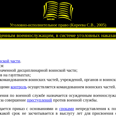
Уголовно-исполнительное право (Киреева С.В., 2005)
денным военнослужащим, в системе уголовных наказан
нской части
.
я:
наченной дисциплинарной воинской части;
 на гауптвахтах;
 командованием воинских частей, учреждений, органов и воинс
ащими
контроль
осуществляется командованием воинских частей.
чения по военной службе назначается осужденным военнослу
т за совершение
преступлений
против военной службы.
дается приказ с основаниями и
сроками
непредставления к п
 какой срок не засчитывается в выслугу лет для присвоения 