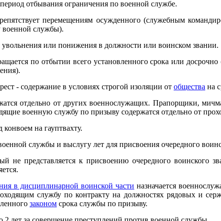
 период отбывания ограничения по военной службе.
репятствует перемещениям осужденного (служебным командир
у военной службы).
я увольнения или понижения в должности или воинском звании.
ащается по отбытии всего установленного срока или досрочно
ения).
рест - содержание в условиях строгой изоляции от
общества
на с
жатся отдельно от других военнослужащих. Прапорщики, мичм
одящие военную службу по призыву содержатся отдельно от прох
 конвоем на гауптвахту.
военной службы и выслугу лет для присвоения очередного воинс
ый не представляется к присвоению очередного воинского зв
яется.
ния в дисциплинарной воинской части
назначается военнослу
роходящим службу по контракту на должностях рядовых и серж
вленного
законом
срока службы по призыву.
до 2 лет за совершение преступлений против военной службы.