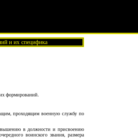
ий и их специфика
ких формирований.
жащим, проходящим военную службу по
овышению в должности и присвоению
очередного воинского звания, размера