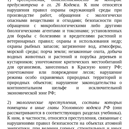
предусмотрена в гл. 26 Кодекса.
К ним относятся
нарушения правил охраны окружающей среды при
производстве работ, обращения с экологически
опасными веществами и отходами; безопасности при
обращении с микробиологическими либо другими
биологическими агентами и токсинами; установленных
для борьбы с болезнями и вредителями растений и
ветеринарных правил; охраны и использования недр;
охраны рыбных запасов; загрязнение вод, атмосферы,
морской среды; порча земли; незаконные охота, добыча
водных животных и растений и порубка деревьев и
кустарников; уничтожение критических местообитаний
для организмов, занесенных в Красную книгу РФ;
уничтожение или повреждение лесов; нарушение
режима особо охраняемых природных территорий и
природных объектов; нарушение законодательства о
континентальном шельфе и исключительной
экономической зоне РФ;
2)
экологические преступления, составы которых
помещены в иные главы Уголовного кодекса РФ
(они
рассматриваются в соответствующих разделах учебника).
К ним, в частности, относятся преступления, связанные с
нарушениями правил безопасности на объектах атомной
энергетики, при ведении горных, строительных и иных