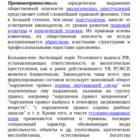
Противоправность
как юридическое выражение
общественной опасности
экологических преступлений
представляет собой сложнейший правовой феномен. Они
в большей степени, чем иные
преступления
, зависят от
усмотрения законодателя, от уровня развития
правовой
культуры
и
юридической техники
. Их правовая основа
изменчива, их общественная опасность не всегда
воспринимается
обществом
, властными структурами и
профессиональными юристами однозначно.
Большинство диспозиций норм
Уголовного кодекса РФ,
устанавливающих ответственность за экологические
преступления, как и ранее действовавшего УК РСФСР,
является бланкетными.
Законодатель чаще всего при
формулировании составов использует экономный оборот
"нарушение правил
охраны окружающей среды
" или
подчиненные ему выражения, указывая на группу
правил, например "нарушения правил захоронения",
"нарушения правил выброса в атмосферу загрязняющих
веществ", "с нарушением правил охраны рыбных
запасов" и т. п. Кроме того, в тексте
уголовно-правовых
норм
применяются понятия и термины, носящие
специальный характер, обозначающие виды
деятельности, объекты и др. (популяции, критические
местообитания, естественные богатства