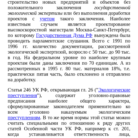
строительство новых предприятий и объектов без
положительного заключения
государственной
экологической экспертизы
или без выполнения доработки
проектов с
учетом
такого заключения. Наиболее
известным случаем является проектирование
высокоскоростной магистрали Москва-Санкт-Петербург,
по которому
Государственная Дума РФ
вынуждена была
проводить парламентские слушания. Всего с 1991 по
1996 гг. количество документации, рассмотренной
экологической экспертизой, возросло с 50 тыс. до 90 тыс.
в год. На федеральном уровне по наиболее крупным
проектам были даны заключения по 70 единицам. А из
рассмотренных в 1995 г. 80 тыс. материалов 18%, т.е.
практически пятая часть, было отклонено и отправлено
на доработку.
Статья 246 УК РФ, открывающая гл. 26 ("
Экологические
преступления
"), содержит уголовно-правовые
предписания наиболее общего характера,
сформулированные законодателем применительно ко
всем уголовно наказуемым экологическим
преступлениям
. В то же время нормы этой статьи можно
считать специальными по отношению к ряду других
статей Особенной части УК РФ, например к ст. 201,
когда устанавливается ответственность лица,