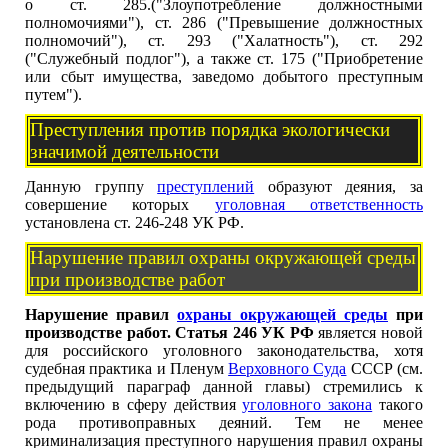
о ст. 285.("Злоупотребление должностными
полномочиями"), ст. 286 ("Превышение должностных
полномочий"), ст. 293 ("Халатность"), ст. 292
("Служебный подлог"), а также ст. 175 ("Приобретение
или сбыт имущества, заведомо добытого преступным
путем").
Преступления против порядка экологически
значимой деятельности
Данную группу
преступлений
образуют деяния, за
совершение которых
уголовная ответственность
установлена ст. 246-248 УК РФ.
Нарушение правил охраны окружающей среды
при производстве работ
Нарушение правил
охраны окружающей среды
при
производстве работ. Статья 246 УК РФ
является новой
для российского уголовного законодательства, хотя
судебная практика и Пленум
Верховного Суда
СССР (см.
предыдущий параграф данной главы) стремились к
включению в сферу действия
уголовного закона
такого
рода противоправных деяний. Тем не менее
криминализация преступного нарушения правил охраны