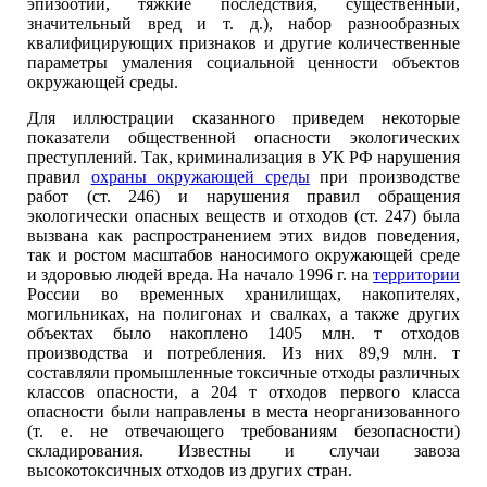
эпизоотий, тяжкие последствия, существенный,
значительный вред и т. д.), набор разнообразных
квалифицирующих признаков и другие количественные
параметры умаления социальной ценности объектов
окружающей среды.
Для иллюстрации сказанного приведем некоторые
показатели общественной опасности экологических
преступлений. Так, криминализация в УК РФ нарушения
правил
охраны окружающей среды
при производстве
работ (ст. 246) и нарушения правил обращения
экологически опасных веществ и отходов (ст. 247) была
вызвана как распространением этих видов поведения,
так и ростом масштабов наносимого окружающей среде
и здоровью людей вреда. На начало 1996 г. на
территории
России во временных хранилищах, накопителях,
могильниках, на полигонах и свалках, а также других
объектах было накоплено 1405 млн. т отходов
производства и потребления. Из них 89,9 млн. т
составляли промышленные токсичные отходы различных
классов опасности, а 204 т отходов первого класса
опасности были направлены в места неорганизованного
(т. е. не отвечающего требованиям безопасности)
складирования. Известны и случаи завоза
высокотоксичных отходов из других стран.