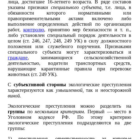
лица, достигшие 16-летнего возраста. В ряде составов
указаны признаки
специального субъекта,
т.е. лица, в
обязанности которого нормативными или
правоприменительными актами включено либо
выполнение определенных действий по организации
работ,
контролю
, принятию мер безопасности и т. п.,
либо установлен специальный порядок деятельности в
целом (ст. 246, 247, 248, 249 УК) в силу должностного
положения или служебного поручения. Признаками
специального субъекта могут характеризоваться и
граждане
, занимающиеся сельскохозяйственной
деятельностью, водители транспортных средств,
нарушающие карантинные правила при перевозке
животных (ст. 249 УК).
С
субъективной стороны
экологические преступления
характеризуются как
умышленной,
так и неосторожной
виной.
Экологические преступления можно разделить на
группы
по
нескольким критериям.
Первый — место в
Уголовном кодексе РФ. По этому критерию
экологические преступления подразделяются на две
группы:
1)
преступления, ответственность за которые