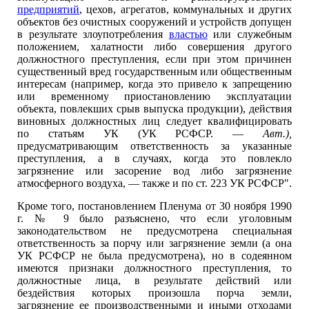
предприятий
, цехов, агрегатов, коммунальных и других
объектов без очистных сооружений и устройств допущен
в результате злоупотребления
властью
или служебным
положением, халатности либо совершения другого
должностного преступления, если при этом причинен
существенный вред государственным или общественным
интересам (например, когда это привело к запрещению
или временному приостановлению эксплуатации
объекта, повлекших срыв выпуска продукции), действия
виновных должностных лиц следует квалифицировать
по статьям УК (УК РСФСР. —
Авт.),
предусматривающим ответственность за указанные
преступления, а в случаях, когда это повлекло
загрязнение или засорение вод либо загрязнение
атмосферного воздуха, — также и по ст. 223 УК РСФСР".
Кроме того, постановлением Пленума от 30 ноября 1990
г. № 9 было разъяснено, что если уголовным
законодательством не предусмотрена специальная
ответственность за порчу или загрязнение земли (а она
УК РСФСР не была предусмотрена), но в содеянном
имеются признаки должностного преступления, то
должностные лица, в результате действий или
бездействия которых произошла порча земли,
загрязнение ее производственными и иными отходами