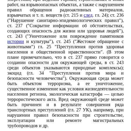
работ, на взрывоопасных объектах, а также с нарушением
правил обращения радиоактивных материалов,
взрывчатых и т. п. веществ (ст. 215 и
след
. гл. 24); ст. 236
("Нарушение санитарно-эпидемиологических правил"),
ст. 237 ("Сокрытие информации об обстоятельствах,
создающих опасность для жизни или здоровья людей"),
ст. 243 ("Уничтожение или повреждение памятников
истории
и культуры"), ст. 245 ("Жестокое обращение с
животными") гл. 25 "Преступления против здоровья
населения и общественной нравственности". (В этом
плане примечательно, что в ст. 237 прямо говорится о
создании опасности для окружающей среды, в ст. 243
среди объектов указываются природные комплексы);
экоцид (гл. 34 "Преступления против мира и
безопасности человечества"). Окружающая среда может
быть объектом терроризма, а ее уничтожение,
существенное изменение как условия жизнедеятельности
населения региона, экологическая катастрофа — целью
террористического акта. Вред окружающей среде может
быть причинен и в результате совершения ряда
транспортных преступлений (гл. 27 УК), например, при
нарушении правил безопасности при строительстве,
эксплуатации или ремонте магистральных
трубопроводов и др.