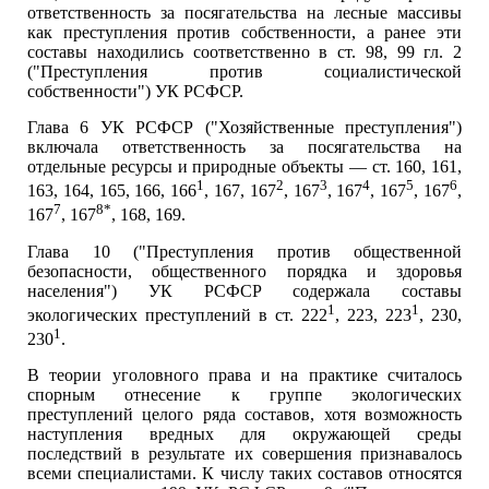
ответственность за посягательства на лесные массивы
как преступления против собственности, а ранее эти
составы находились соответственно в ст. 98, 99 гл. 2
("Преступления против социалистической
собственности") УК РСФСР.
Глава 6 УК РСФСР ("Хозяйственные преступления")
включала ответственность за посягательства на
отдельные ресурсы и природные объекты — ст. 160, 161,
1
2
3
4
5
6
163, 164, 165, 166, 166
, 167, 167
, 167
, 167
, 167
, 167
,
7
8*
167
, 167
, 168, 169.
Глава 10 ("Преступления против общественной
безопасности, общественного порядка и здоровья
населения") УК РСФСР содержала составы
1
1
экологических преступлений в ст. 222
, 223, 223
, 230,
1
230
.
В теории уголовного права и на практике считалось
спорным отнесение к группе экологических
преступлений целого ряда составов, хотя возможность
наступления вредных для окружающей среды
последствий в результате их совершения признавалось
всеми специалистами. К числу таких составов относятся