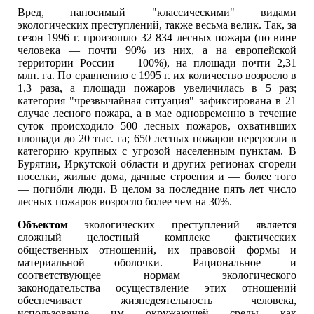
Вред, наносимый "классическими" видами
экологических преступлений, также весьма велик. Так, за
сезон 1996 г. произошло 32 834 лесных пожара (по вине
человека — почти 90% из них, а на европейской
территории России — 100%), на площади почти 2,31
млн. га. По сравнению с 1995 г. их количество возросло в
1,3 раза, а площади пожаров увеличилась в 5 раз;
категория "чрезвычайная ситуация" зафиксирована в 21
случае лесного пожара, а в мае одновременно в течение
суток происходило 500 лесных пожаров, охвативших
площади до 20 тыс. га; 650 лесных пожаров переросли в
категорию крупных с угрозой населенным пунктам. В
Бурятии, Иркутской области и других регионах сгорели
поселки, жилые дома, дачные строения и — более того
— погибли люди. В целом за последние пять лет число
лесных пожаров возросло более чем на 30%.
Объектом
экологических преступлений является
сложный целостный комплекс фактических
общественных отношений, их правовой формы и
материальной оболочки. Рациональное и
соответствующее нормам экологического
законодательства осуществление этих отношений
обеспечивает жизнедеятельность человека,
использование им окружающей среды как