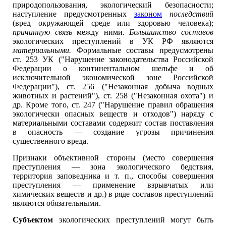
природопользования, экологический безопасности;
наступление предусмотренных
законом
последствий
(вред окружающей среде или здоровью человека);
причинную связь
между ними.
Большинство составов
экологических преступлений в УК РФ являются
материальными.
Формальные составы предусмотрены
ст. 253 УК ("Нарушение законодательства Российской
Федерации о континентальном шельфе и об
исключительной экономической зоне Российской
Федерации"), ст. 256 ("Незаконная добыча водных
животных и растений"), ст. 258 ("Незаконная охота") и
др. Кроме того, ст. 247 ("Нарушение правил обращения
экологически опасных веществ и отходов") наряду с
материальными составами содержит состав поставления
в опасность — создание угрозы причинения
существенного вреда.
Признаки объективной стороны (место совершения
преступления — зона экологического бедствия,
территория заповедника и т. п., способы совершения
преступления — применение взрывчатых или
химических веществ и др.) в ряде составов преступлений
являются обязательными.
Субъектом
экологических преступлений могут быть