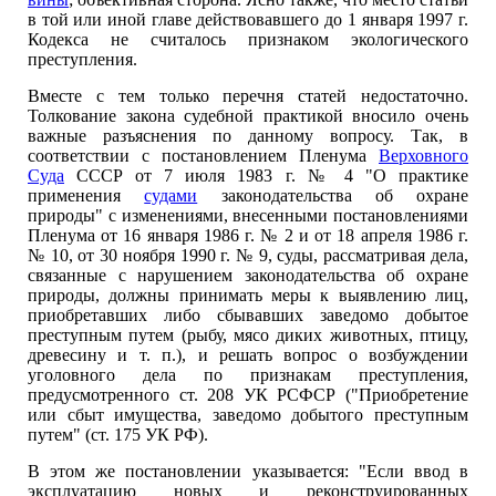
в той или иной главе действовавшего до 1 января 1997 г.
Кодекса не считалось признаком экологического
преступления.
Вместе с тем только перечня статей недостаточно.
Толкование закона судебной практикой вносило очень
важные разъяснения по данному вопросу. Так, в
соответствии с постановлением Пленума
Верховного
Суда
СССР от 7 июля 1983 г. № 4 "О практике
применения
судами
законодательства об охране
природы" с изменениями, внесенными постановлениями
Пленума от 16 января 1986 г. № 2 и от 18 апреля 1986 г.
№ 10, от 30 ноября 1990 г. № 9, суды, рассматривая дела,
связанные с нарушением законодательства об охране
природы, должны принимать меры к выявлению лиц,
приобретавших либо сбывавших заведомо добытое
преступным путем (рыбу, мясо диких животных, птицу,
древесину и т. п.), и решать вопрос о возбуждении
уголовного дела по признакам преступления,
предусмотренного ст. 208 УК РСФСР ("Приобретение
или сбыт имущества, заведомо добытого преступным
путем" (ст. 175 УК РФ).
В этом же постановлении указывается: "Если ввод в
эксплуатацию новых и реконструированных