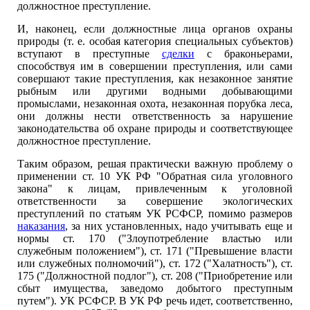
должностное преступление.
И, наконец, если должностные лица органов охраны
природы (т. е. особая категория специальных субъектов)
вступают в преступные
сделки
с браконьерами,
способствуя им в совершении преступления, или сами
совершают такие преступления, как незаконное занятие
рыбным или другими водными добывающими
промыслами, незаконная охота, незаконная порубка леса,
они должны нести ответственность за нарушение
законодательства об охране природы и соответствующее
должностное преступление.
Таким образом, решая практически важную проблему о
применении ст. 10 УК РФ "Обратная сила уголовного
закона" к лицам, привлеченным к уголовной
ответственности за совершение экологических
преступлений по статьям УК РСФСР, помимо размеров
наказания
, за них установленных, надо учитывать еще и
нормы ст. 170 ("Злоупотребление властью или
служебным положением"), ст. 171 ("Превышение власти
или служебных полномочий"), ст. 172 ("Халатность"), ст.
175 ("Должностной подлог"), ст. 208 ("Приобретение или
сбыт имущества, заведомо добытого преступным
путем"). УК РСФСР. В УК РФ речь идет, соответственно,