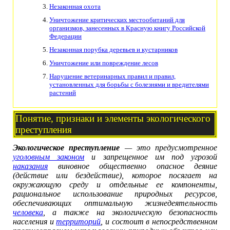
Незаконная охота
Уничтожение критических местообитаний для
организмов, занесенных в Красную книгу Российской
Федерации
Незаконная порубка деревьев и кустарников
Уничтожение или повреждение лесов
Нарушение ветеринарных правил и правил,
установленных для борьбы с болезнями и вредителями
растений
Понятие, признаки и элементы экологического
преступления
Экологическое преступление
— это предусмотренное
уголовным законом
и запрещенное им под угрозой
наказания
виновное общественно опасное деяние
(действие или бездействие), которое посягает на
окружающую среду и отдельные ее компоненты,
рациональное использование природных ресурсов,
обеспечивающих оптимальную жизнедеятельность
человека
, а также на экологическую безопасность
населения и
территорий
, и состоит в непосредственном