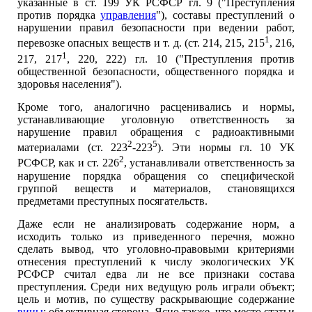
указанные в ст. 199 УК РСФСР гл. 9 ("Преступления
против порядка
управления
"), составы преступлений о
нарушении правил безопасности при ведении работ,
1
перевозке опасных веществ и т. д. (ст. 214, 215, 215
, 216,
1
217, 217
, 220, 222) гл. 10 ("Преступления против
общественной безопасности, общественного порядка и
здоровья населения").
Кроме того, аналогично расценивались и нормы,
устанавливающие уголовную ответственность за
нарушение правил обращения с радиоактивными
2
5
материалами (ст. 223
-223
). Эти нормы гл. 10 УК
2
РСФСР, как и ст. 226
, устанавливали ответственность за
нарушение порядка обращения со специфической
группой веществ и материалов, становящихся
предметами преступных посягательств.
Даже если не анализировать содержание норм, а
исходить только из приведенного перечня, можно
сделать вывод, что уголовно-правовыми критериями
отнесения преступлений к числу экологических УК
РСФСР считал едва ли не все признаки состава
преступления. Среди них ведущую роль играли объект;
цель и мотив, по существу раскрывающие содержание
вины
; объективная сторона. Ясно также, что место статьи