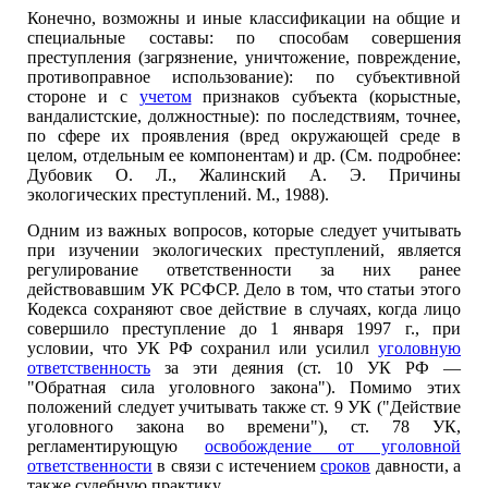
Конечно, возможны и иные классификации на общие и
специальные составы: по способам совершения
преступления (загрязнение, уничтожение, повреждение,
противоправное использование): по субъективной
стороне и с
учетом
признаков субъекта (корыстные,
вандалистские, должностные): по последствиям, точнее,
по сфере их проявления (вред окружающей среде в
целом, отдельным ее компонентам) и др. (См. подробнее:
Дубовик О. Л., Жалинский А. Э. Причины
экологических преступлений. М., 1988).
Одним из важных вопросов, которые следует учитывать
при изучении экологических преступлений, является
регулирование ответственности за них ранее
действовавшим УК РСФСР. Дело в том, что статьи этого
Кодекса сохраняют свое действие в случаях, когда лицо
совершило преступление до 1 января 1997 г., при
условии, что УК РФ сохранил или усилил
уголовную
ответственность
за эти деяния (ст. 10 УК РФ —
"Обратная сила уголовного закона"). Помимо этих
положений следует учитывать также ст. 9 УК ("Действие
уголовного закона во времени"), ст. 78 УК,
регламентирующую
освобождение от уголовной
ответственности
в связи с истечением
сроков
давности, а
также судебную практику.