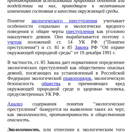
противоправном использовании природных объектов или
воздействии на них, приводящем к негативным
изменениям состояния и качества окружающей среды.
Понятие
экологического преступления
учитывает
особенности социально и экологически вредного
поведения и общие черты
преступления
как уголовно
наказуемого деяния. Оно вырабатывается поэтому с
учетом
положений ст. 14 УК РФ ("Понятие
преступления") и ст. 81 и 85
Закона
РФ "Об охране
окружающей природной среды" от 19 декабря 1991 г.
В частности, ст. 85 Закона дает нормативное определение
экологических преступлений как общественно опасных
деяний, посягающих на установленный в Российской
Федерации экологический
правопорядок
, экологическую
безопасность
общества
и причиняющих вред
окружающей природной среде и здоровью человека,
предусмотренных УК РФ.
Анализ
содержания понятия "экологические
преступления" базируется на выявлении таких их черт,
как
экологичностъ, противоправность
и
общественная
опасность.
Экологичностъ
, или отнесение к экологическим того