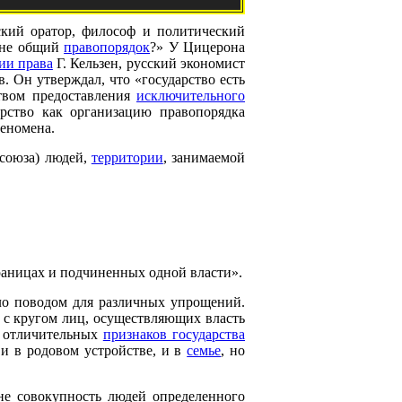
ский оратор, философ и политический
к не общий
правопорядок
?» У Цицерона
ии права
Г. Кельзен, русский экономист
 Он утверждал, что «государство есть
твом предоставления
исключительного
арство как организацию правопорядка
феномена.
(союза) людей,
территории
, занимаемой
раницах и подчиненных одной власти».
ило поводом для различных упрощений.
– с кругом лиц, осуществляющих власть
у отличительных
признаков государства
 и в родовом устройстве, и в
семье
, но
 не совокупность людей определенного