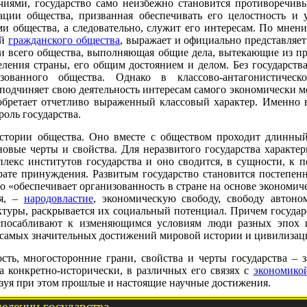
чиями, государство само неизбежно становится противоречивы
ации общества, призванная обеспечивать его целостность и у
и общества, а следовательно, служит его интересам. По мнени
ой
гражданского общества
, выражает и официально представляет
 всего общества, выполняющая общие дела, вытекающие из пр
еления страны, его общим достоянием и делом. Без государст
ованного общества. Однако в классово-антагонистическ
подчиняет свою деятельность интересам самого экономически мо
иобретает отчетливо выраженный классовый характер. Именно 
оль государства.
стории общества. Оно вместе с обществом проходит длинный
новые черты и свойства. Для неразвитого государства характерн
плекс институтов государства и оно сводится, в сущности, к 
ате принуждения. Развитым государство становится постепен
 «обеспечивает организованность в стране на основе экономич
ия, –
народовластие
, экономическую свободу, свободу автон
ктуры, раскрывается их социальный потенциал. Причем государ
испосабливают к изменяющимся условиям люди разных эпох и
з самых значительных достижений мировой истории и цивилизац
сть, многосторонние грани, свойства и черты государства – з
 конкретно-исторически, в различных его связях с
экономико
зуя при этом прошлые и настоящие научные достижения.
елении государства