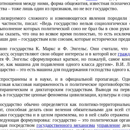
а отношения между ними, форма общежития, известная психичес
ва – тоже лишь один из признаков, но не все государство.
лизируемого сложного и изменяющегося явления породили 
частности, писал: «Ведь государство нельзя социологически 
выполнение которых политический союз не брал бы в свои руки т
ы сказать, что она во всякое время полностью, то есть исклю
наши дни – государствам или союзам, которые исторически пред
нию государства К. Маркс и Ф. Энгельс. Они считали, что 
ссу, осуществляют свои общие интересы и в которой все
гражд
тя Ф. Энгельс сформулировал краткое, но пожалуй, самое кон
ное, как машина для подавления одного класса другим». В.И. 
дарство – это есть машина для поддержания господства одного к
пространены и в науке, и в официальной пропаганде. Од
ысокая классовая напряженность и политическое противоборств
 тираническим и диктаторским государствам. Выводя на пер
ь в государстве ценные феномены цивилизации, культуры и соци
осударство обычно определяется как политико-территориальн
т, способная делать свои веления обязательными для всей с
ки государства и в целом приемлема, но в ней слабо отражена 
следующая формулировка: государство – это политическая орга
ющая посредством
государственного механизма
управление
дела