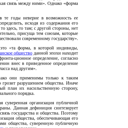
кая связь между ними». Однако «форма
в те годы неверие в возможность ее
определить, исходя из содержания его
о здесь, то там; с другой стороны, нет
чительно, присуща тем союзам, которые
шествовали современному государству».
это «та форма, в которой индивиды,
анское общество
данной эпохи находит
фронта-ционное определение, согласно
Ленин внес в приведенное определение
ласса над другим».
нако они применимы только к таким
о грозит разрушением общества. Иначе
вый план их насильственную сторону,
ального порядка.
ая суверенная организация публичной
траны. Данная дефиниция синтезирует
связь государства и общества. Поэтому
низация общества, обеспечивающая его
ми общества, суверенную публичную