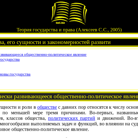
Теория государства и права (Алексеев С.С., 2005)
а, его сущности и закономерностей развити
азвивающееся общественно-политическое явление
государства
сновы государства
чески развивающееся общественно-политическое явлен
сущности и роли в
обществе
с давних пор относятся к числу осн
ся по меньшей мере тремя причинами. Во-первых, названн
в, классов общества,
политических партий
и движений. Во-вт
 многообразии выполняемых задач и функций, во влиянии на судь
чивое общественно-политическое явление.