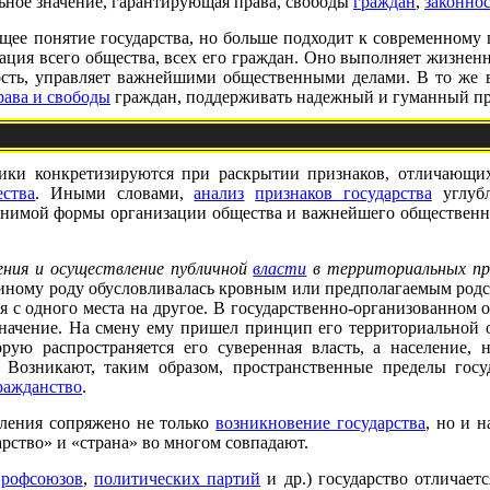
ьное значение, гарантирующая права, свободы
граждан
,
законнос
ее понятие государства, но больше подходит к современному г
зация всего общества, всех его граждан. Оно выполняет жизне
ость, управляет важнейшими общественными делами. В то же в
рава и свободы
граждан, поддерживать надежный и гуманный пр
тики конкретизируются при раскрытии признаков, отличающих
ества
. Иными словами,
анализ
признаков государства
углубл
менимой формы организации общества и важнейшего общественн
ения и осуществление публичной
власти
в территориальных пре
иному роду обусловливалась кровным или предполагаемым родст
я с одного места на другое. В государственно-организованном
значение. На смену ему пришел принцип его территориальной о
рую распространяется его суверенная власть, а население,
 Возникают, таким образом, пространственные пределы госу
ражданство
.
еления сопряжено не только
возникновение государства
, но и 
арство» и «страна» во многом совпадают.
профсоюзов
,
политических партий
и др.) государство отличаетс