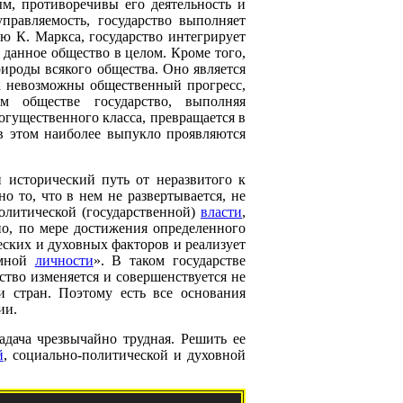
м, противоречивы его деятельность и
правляемость, государство выполняет
ю К. Маркса, государство интегрирует
 данное общество в целом. Кроме того,
ироды всякого общества. Оно является
ва невозможны общественный прогресс,
ом обществе государство, выполняя
гущественного класса, превращается в
в этом наиболее выпукло проявляются
 исторический путь от неразвитого к
о то, что в нем не развертывается, не
политической (государственной)
власти
,
но, по мере достижения определенного
еских и духовных факторов и реализует
омной
личности
». В таком государстве
ство изменяется и совершенствуется не
 стран. Поэтому есть все основания
ии.
адача чрезвычайно трудная. Решить ее
й
, социально-политической и духовной