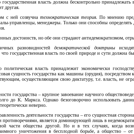
 государственная власть должна бесконтрольно принадлежать в
т другая.
ом с ней созвучна
технократическая теория.
По мнению предс
алы-управленцы, менеджеры. Только они способны определять 
ия.
ных достоинств, но обе они страдают антидемократизмом, отры
личных разновидностей
демократической доктрины
исходят
, что государственная власть по своей природе и сути должна б
о политическая власть принадлежит экономически господств
ссовая сущность государства как машины (орудия), посредством
ствующим, осуществляющим свою диктатуру, т.е. власть, не о
ости государства – крупное завоевание научного обществовед
олго до К. Маркса. Однако безоговорочно использовать данн
 теоретически неверно.
равленность деятельности государства – его сущностная сторона
и противоречиями, является доминирующей лишь в недемократич
ной части общества другой. Но и в тех случаях, когда во
заимного уничтожения в бесплодной борьбе, а общество – от