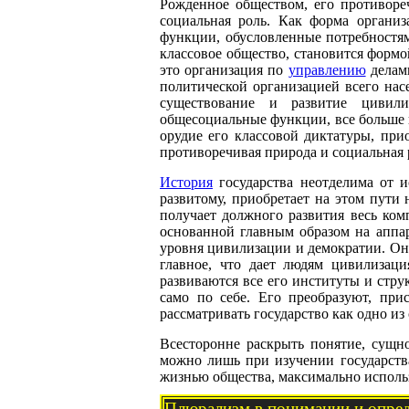
Рожденное обществом, его противоре
социальная роль. Как форма организ
функции, обусловленные потребностям
классовое общество, становится форм
это организация по
управлению
делами
политической организацией всего нас
существование и развитие цивилиз
общесоциальные функции, все больше 
орудие его классовой диктатуры, пр
противоречивая природа и социальная р
История
государства неотделима от и
развитому, приобретает на этом пути 
получает должного развития весь ком
основанной главным образом на аппар
уровня цивилизации и демократии. Оно
главное, что дает людям цивилизац
развиваются все его институты и стру
само по себе. Его преобразуют, пр
рассматривать государство как одно и
Всесторонне раскрыть понятие, сущно
можно лишь при изучении государства
жизнью общества, максимально исполь
Плюрализм в понимании и опред