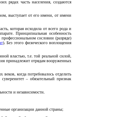
их рядах часть населения, создаются
вом, выступает от его имени, от имени
сть, которая исходила от всего рода и
ппарате. Принципиальная особенность
в профессиональном сословии (разряде)
ат
). Без этого физического воплощения
ной властью, т.е. той реальной силой,
ения принадлежит отрядам вооруженных
 веков, когда потребовалось отделить
 суверенитет – обязательный признак
льности и независимости.
твенные организации данной страны;