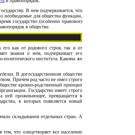
ть
и правопорядок.
осударству. В нем подчеркивается, что
нно необходимые для общества функции,
ремя государство (особенно правовое)
авопорядок в обществе.
 его как от родового строя, так и от
яет знания о нем, подчеркивает его
о-политического института. Каковы же
делах.
В догосударственном обществе
вом. Причем род часто не имел строго
 обществе кровно-родственный принцип
рганизации. Государство имеет строго
 на ней проживающее, превращается в
дарства, в которых появляется новый
начало складывания отдельных стран. А
я тем, что олицетворяет все население