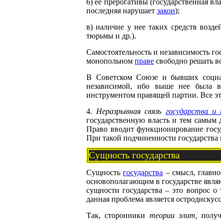
6) ее прерогативы (государственная в
последняя нарушает
закон
);
в) наличие у нее таких средств возд
тюрьмы и др.).
Самостоятельность и независимость гос
монопольном
праве
свободно решать вс
В Советском Союзе и бывших социали
независимой, ибо выше нее была в
инструментом правящей партии. Все это
4.
Неразрывная связь
государства и 
государственную власть и тем самым 
Право вводит функционирование госу
При такой подчиненности государства
Сущность государства
Сущность
государства
– смысл, главно
основополагающим в государстве явл
сущности государства – это вопрос о
данная проблема является остродискус
Так, сторонники
теории элит,
получ