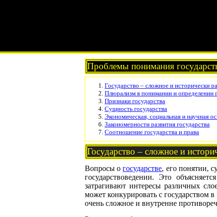
Проблемы понимания государств
Государство – сложное и исторически р
Плюрализм в понимании и определении 
Признаки государства
Сущность государства
Экономическая, социальная и научная о
Закономерности развития государства
Соотношение государства и права
Государство – сложное и истори
Вопросы о
государстве
, его понятии, 
государствоведении. Это объясняет
затрагивают интересы различных слое
может конкурировать с государством в
очень сложное и внутренне противоре