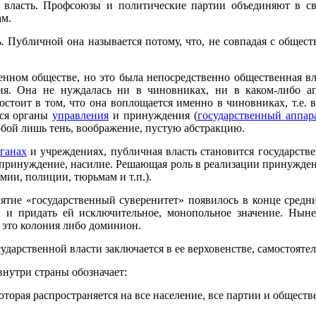
ю власть. Профсоюзы и политические партии объединяют в сво
ам.
.
Публичной она называется потому, что, не совпадая с общест
енном обществе, но это была непосредственно общественная вла
ия. Она не нуждалась ни в чиновниках, ни в каком-либо а
остоит в том, что она воплощается именно в чиновниках, т.е. 
тся органы
управления
и принуждения (
государственный аппар
обой лишь тень, воображение, пустую абстракцию.
ганах
и учреждениях, публичная власть становится государствен
е принуждение, насилие. Решающая роль в реализации принужд
ии, полиции, тюрьмам и т.п.).
тие «государственный суверенитет» появилось в конце средних
й и придать ей исключительное, монопольное значение. Ныне
– это колония либо доминион.
сударственной власти заключается в ее верховенстве, самостояте
внутри страны обозначает:
которая распространяется на все население, все партии и общес