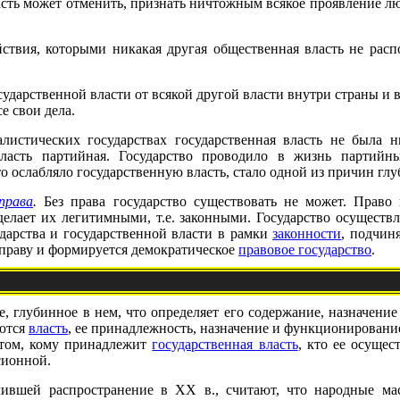
ласть может отменить, признать ничтожным всякое проявление л
ействия, которыми никакая другая общественная власть не расп
ударственной власти от всякой другой власти внутри страны и 
е свои дела.
стических государствах государственная власть не была н
ласть партийная. Государство проводило в жизнь партийн
 ослабляло государственную власть, стало одной из причин глуб
права
.
Без права государство существовать не может. Право
делает их легитимными, т.е. законными. Государство осуществ
дарства и государственной власти в рамки
законности
, подчин
 праву и формируется демократическое
правовое государство
.
е, глубинное в нем, что определяет его содержание, назначен
яются
власть
, ее принадлежность, назначение и функционировани
 том, кому принадлежит
государственная власть
, кто ее осущес
сионной.
ившей распространение в XX в., считают, что народные мас