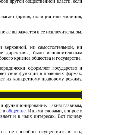
юбой другой общественной власти, если
олагает (армия, полиция или милиция,
вне ее выражается в ее исключительном,
и верховной, ни самостоятельной, ни
ые директивы, было исполнительным
окого кризиса общества и государства.
 юридически оформляет государство и
ляет свои функции в правовых формах.
яет их конкретному правовому режиму.
ие и функционирование. Таким главным,
е в
обществе
. Иными словами, вопрос о
твляет и в чьих интересах. Вот почему
сы не способны осуществить власть,