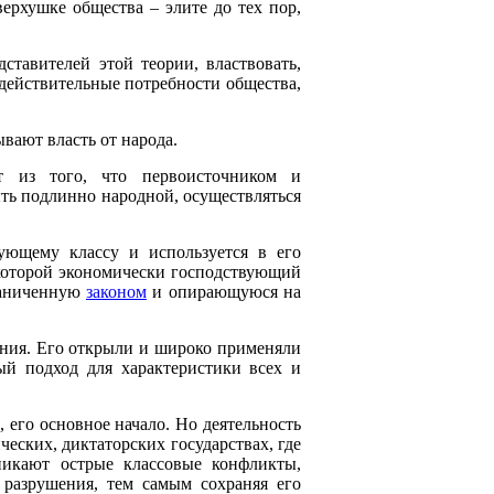
ерхушке общества – элите до тех пор,
тавителей этой теории, властвовать,
действительные потребности общества,
вают власть от народа.
 из того, что первоисточником и
ыть подлинно народной, осуществляться
ующему классу и используется в его
 которой экономически господствующий
граниченную
законом
и опирающуюся на
ения. Его открыли и широко применяли
ый подход для характеристики всех и
, его основное начало. Но деятельность
еских, диктаторских государствах, где
зникают острые классовые конфликты,
 разрушения, тем самым сохраняя его