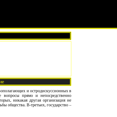
ие
овополагающих и остродискуссионных в
ые вопросы прямо и непосредственно
орых, никакая другая организация не
бы общества. В-третьих, государство –