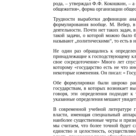
рода, – утверждал Ф.Ф. Кокошкин, – 
общежития», форма организации общест
Трудности выработки дефиниции ана
формулирования вообще. М. Вебер, в 
деятельности. Почти нет таких задач, 
такой задачи, о которой можно было б
называют „политическими“, то есть в 
Не один раз обращались к определе
принадлежащие к господствующему кла
свое сосредоточение» Много лет спус
которому «государство есть не что и
некоторые изменения. Он писал: « Госу
Обе формулировки были широко рас
государствам, в которых возникает в
говоря, эти определения подходят к
указанные определения мешают увидет
В современной учебной литературе г
власти, имеющая специальный аппара
наиболее существенные черты и призна
мы считаем, что более точной будет 
единство и целостность, осуществля