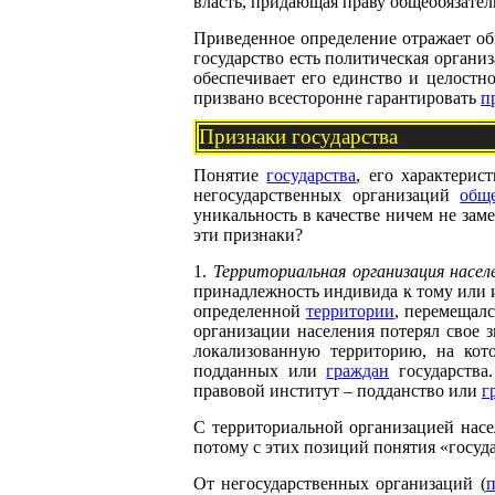
власть, придающая праву общеобязател
Приведенное определение отражает общ
государство есть политическая органи
обеспечивает его единство и целостн
призвано всесторонне гарантировать
п
Признаки государства
Понятие
государства
, его характерис
негосударственных организаций
общ
уникальность в качестве ничем не за
эти признаки?
1.
Территориальная организация насел
принадлежность индивида к тому или 
определенной
территории
, перемещалс
организации населения потерял свое 
локализованную территорию, на кото
подданных или
граждан
государства.
правовой институт – подданство или
г
С территориальной организацией нас
потому с этих позиций понятия «госуд
От негосударственных организаций (