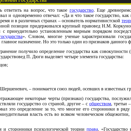
 ответить на вопрос, что такое
государство
. Еще древнерим
ал и одновременно отвечал: «Да и что такое государство, ка
время и в различных странах – основатель нормативистской
теор
о иной позиции придерживался крупный правовед Н.М. Коркунов.
 с принудительно установленным мирным порядком посредс
государства
». Словом, многие ученые характеризовали госуд
и главное назначение. Но это только один из признаков данного 
ранение получило определение государства как совокупности 
сударствовед П. Дюги выделяет четыре элемента государства:
дов;
. Шершеневич, – понимается союз людей, осевших в известных г
отражающее некоторые черты (признаки) государства, послуж
твляли государство со страной, другие – с
обществом
, третьи 
овал это определение за то, что многие его сторонники в ряд
инудительная власть есть во всяком человеческом общежитии,
м и сторонники психологической теории
права
. «Государство