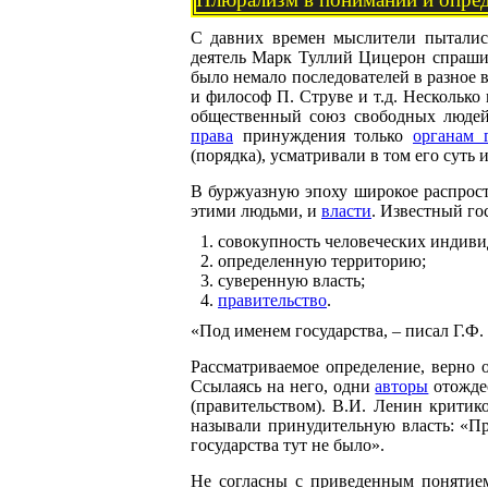
С давних времен мыслители пытались
деятель Марк Туллий Цицерон спрашив
было немало последователей в разное 
и философ П. Струве и т.д. Нескольк
общественный союз свободных людей
права
принуждения только
органам 
(порядка), усматривали в том его суть 
В буржуазную эпоху широкое распрост
этими людьми, и
власти
. Известный го
совокупность человеческих индиви
определенную территорию;
суверенную власть;
правительство
.
«Под именем государства, – писал Г.Ф
Рассматриваемое определение, верно 
Ссылаясь на него, одни
авторы
отождес
(правительством). В.И. Ленин критик
называли принудительную власть: «Пр
государства тут не было».
Не согласны с приведенным понятие