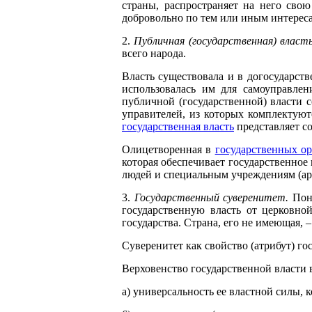
страны, распространяет на него сво
добровольно по тем или иным интерес
2.
Публичная (государственная) власть
всего народа.
Власть существовала и в догосударств
использовалась им для самоуправлен
публичной (государственной) власти с
управителей, из которых комплектую
государственная власть
представляет с
Олицетворенная в
государственных ор
которая обеспечивает государственно
людей и специальным учреждениям (арм
3.
Государственный суверенитет.
Поня
государственную власть от церковно
государства. Страна, его не имеющая, 
Суверенитет как свойство (атрибут) го
Верховенство государственной власти 
а) универсальность ее властной силы, 