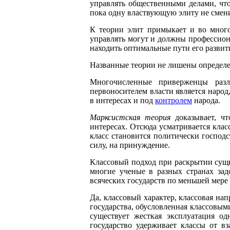
управлять общественными делами, что
пока одну властвующую элиту не смени
К теории элит примыкает и во мног
управлять могут и должны профессион
находить оптимальные пути его развит
Названные теории не лишены определен
Многочисленные приверженцы раз
первоносителем власти является народ
в интересах и под
контролем
народа.
Марксистская теория
доказывает, чт
интересах. Отсюда усматривается кла
класс становится политически господ
силу, на принуждение.
Классовый подход при раскрытии сущн
многие ученые в разных странах зад
всяческих государств по меньшей мере
Да, классовый характер, классовая нап
государства, обусловленная классовым
существует жесткая эксплуатация од
государство удерживает классы от в