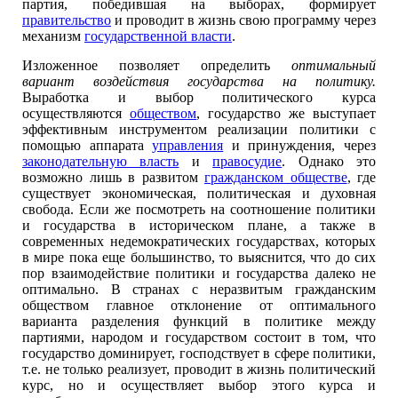
партия, победившая на выборах, формирует
правительство
и проводит в жизнь свою программу через
механизм
государственной власти
.
Изложенное позволяет определить
оптимальный
вариант воздействия государства на политику.
Выработка и выбор политического курса
осуществляются
обществом
, государство же выступает
эффективным инструментом реализации политики с
помощью аппарата
управления
и принуждения, через
законодательную власть
и
правосудие
. Однако это
возможно лишь в развитом
гражданском обществе
, где
существует экономическая, политическая и духовная
свобода. Если же посмотреть на соотношение политики
и государства в историческом плане, а также в
современных недемократических государствах, которых
в мире пока еще большинство, то выяснится, что до сих
пор взаимодействие политики и государства далеко не
оптимально. В странах с неразвитым гражданским
обществом главное отклонение от оптимального
варианта разделения функций в политике между
партиями, народом и государством состоит в том, что
государство доминирует, господствует в сфере политики,
т.е. не только реализует, проводит в жизнь политический
курс, но и осуществляет выбор этого курса и