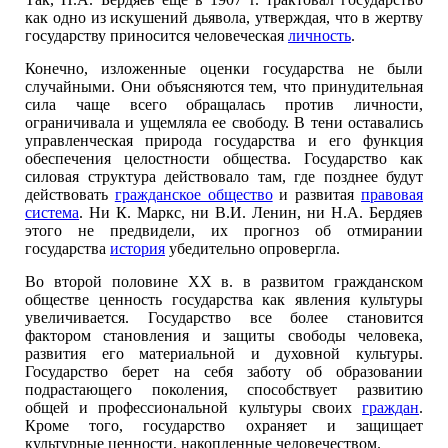
как одно из искушений дьявола, утверждая, что в жертву
государству приносится человеческая
личность
.
Конечно, изложенные оценки государства не были
случайными. Они объясняются тем, что принудительная
сила чаще всего обращалась против личности,
ограничивала и ущемляла ее свободу. В тени оставались
управленческая природа государства и его функция
обеспечения целостности общества. Государство как
силовая структура действовало там, где позднее будут
действовать
гражданское общество
и развитая
правовая
система
. Ни К. Маркс, ни В.И. Ленин, ни Н.А. Бердяев
этого не предвидели, их прогноз об отмирании
государства
история
убедительно опровергла.
Во второй половине XX в. в развитом гражданском
обществе ценность государства как явления культуры
увеличивается. Государство все более становится
фактором становления и защиты свободы человека,
развития его материальной и духовной культуры.
Государство берет на себя заботу об образовании
подрастающего поколения, способствует развитию
общей и профессиональной культуры своих
граждан
.
Кроме того, государство охраняет и защищает
культурные ценности, накопленные человечеством.