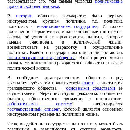
разрабатывает его, тем самым ущемляя
политические
права и свободы
человека
.
В
истории
общества государство было первым
инструментом, орудием политики, т.е. политика
появилась с
возникновением государства
. И только
постепенно формируются иные социальные институты:
союзы, общественные организации, партии, которые
начали участвовать в политической жизни,
воздействовать на разработку и осуществление
политики. Вместе с государством они стали составлять
политическую систему общества
. Этот процесс можно
назвать становлением гражданского общества в сфере
политической жизни.
В свободном демократическом обществе народ
выступает субъектом политической
власти
, а институты
гражданского общества –
основными средствами
ее
осуществления. Через институты гражданского общества
(партии, общественные движения и организации,
избирательную систему
) контролируется
государственный аппарат
, который является основным
инструментом проведения политики в жизнь.
Итак, воздействие государства на политику может быть
различным в зависимости от степени развитости