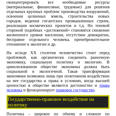
сконцентрировать все необходимые ресурсы
(материальные, финансовые, трудовые) для решения
отдельных крупных проблем: производства вооружений,
освоения целинных земель, строительства новых
городов, ведения гигантских промышленных строек,
реализации космических проектов и т.д. Но теневой
стороной подобных «достижений» становятся снижение
жизненного уровня населения, отсутствие демократии,
бесправие отдельного человека, пренебрежительное
отношение к экологии и др.
На исходе XX столетия человечество стоит перед
проблемой, как органически соединить рыночную
экономику, социальную политику и экологию. В
цивилизованном обществе экономика должна быть
социальной и экологичной. Такая трансформация
экономики возможна лишь при позитивном воздействии
на нее государства и права в условиях, когда высшей
ценностью в обществе являются достоинство и
права
человека
и функционирует
правовое государство
.
Государственно-правовое воздействие на
политику
Политика – широкое по объему и сложное по