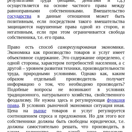
результатами труда (вещами, деньгами и т.д.)
осуществляется на основе частного права между
равноправными собственниками. Вмешательство
государства
в данные отношения может быть
позитивным, если посредством такого вмешательства
защищаются нарушенные права одной из сторон, и
негативным, если при этом ограничивается свобода
собственника, т.е. его права.
Право есть способ
саморегулирования
экономики.
Экономика как производство товаров и услуг имеет
объективное содержание. Это содержание определено, с
одной стороны, характером потребностей населения, а с
другой – уровнем развития техники, производительности
труда, природными условиями. Однако как, каким
образом отдельный производитель получает
информацию о том, что необходимо производить?
Подобные вопросы не возникают в условиях
традиционного, натурального хозяйства, свойственного
феодализму. Не нужна здесь и регулирующая
функция
права
. В условиях рыночной экономики ситуация иная.
Цена на
рынке
товаров и услуг регулируется
соотношением спроса и предложения. Но для этого все
собственники должны быть свободны юридически, т.е.
должны самостоятельно решать, что производить, в
каком количестве, по какой цене продавать.