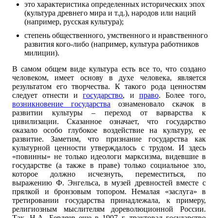
это характеристика определенных исторических эпох
(культура древнего мира и т.д.), народов или наций
(например, русская культура);
степень общественного, умственного и нравственного
развития кого-либо (например, культура работников
милиции).
В самом общем виде культура есть все то, что создано
человеком, имеет основу в духе человека, является
результатом его творчества. К такого рода ценностям
следует отнести и
государство
, и
право
. Более того,
возникновение государства
ознаменовало скачок в
развитии культуры – переход от варварства к
цивилизации. Сказанное означает, что государство
оказало особо глубокое воздействие на культуру, ее
развитие. Заметим, что признание государства как
культурной ценности утверждалось с трудом. И здесь
«повинны» не только идеологи марксизма, видевшие в
государстве (а также в праве) только социальное зло,
которое должно исчезнуть, переместиться, по
выражению Ф. Энгельса, в музей древностей вместе с
прялкой и бронзовым топором. Немалая «заслуга» в
третировании государства принадлежала, к примеру,
религиозным мыслителям дореволюционной России.
Так, Н.А. Бердяев еще в 1907 г. трактовал государство