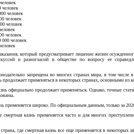
 человек
0 человек
000 человек
00 человек
00 человек
человек
00 человек
 000 человек
человек
наказания, который предусматривает лишение жизни осужденног
скуссий и разногласий в обществе по вопросу ее справед
конодательно запрещена во многих странах мира, в том числе 
нь продолжает применяться в некоторых странах, основными из к
казнь официально продолжает применяться. Однако, точные стат
кованы.
азнь применяется широко. По официальным данным, только за 2020
е смертная казнь применяется часто и для многих преступлени
страна, где смертная казнь все еще применяется в некоторых ш