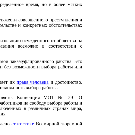
ределенное время, но в более мягких
 тяжести совершенного преступления и
тельстве и конкретных обстоятельствах
 изоляцию осужденного от общества на
азания возможно в соответствии с
рмой закамуфлированного рабства. Это
ли без возможности выбора работы или
ушает их
права человека
и достоинство.
возможность выбора работы.
, является Конвенция МОТ № 29 "О
работников на свободу выбора работы и
ключенных в различных странах мира,
ия.
ласно
статистике
Всемирной тюремной