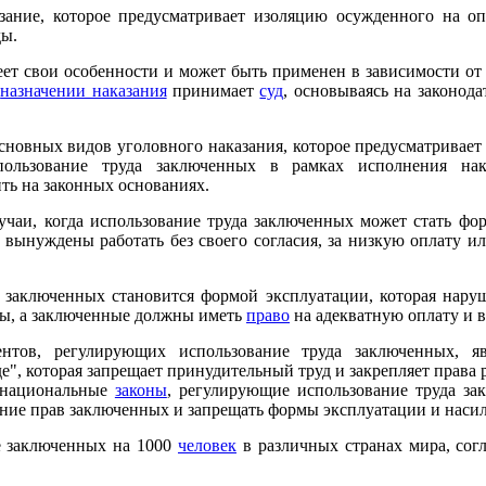
зание, которое предусматривает изоляцию осужденного на оп
ды.
ет свои особенности и может быть применен в зависимости от
о
назначении наказания
принимает
суд
, основываясь на законода
сновных видов уголовного наказания, которое предусматривает
пользование труда заключенных в рамках исполнения нак
ть на законных основаниях.
учаи, когда использование труда заключенных может стать фо
 вынуждены работать без своего согласия, за низкую оплату и
а заключенных становится формой эксплуатации, которая нар
ны, а заключенные должны иметь
право
на адекватную оплату и 
нтов, регулирующих использование труда заключенных
е", которая запрещает принудительный труд и закрепляет права 
т национальные
законы
, регулирующие использование труда за
ние прав заключенных и запрещать формы эксплуатации и насил
е заключенных на 1000
человек
в различных странах мира, сог