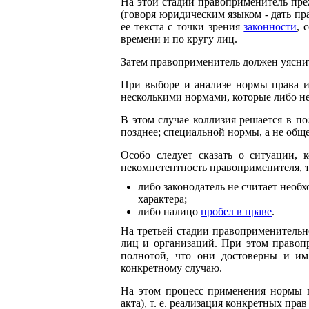
На этой стадии правоприменитель пре
(говоря юридическим языком - дать п
ее текста с точки зрения
законности
, 
времени и по кругу лиц.
Затем правоприменитель должен уясни
При выборе и анализе нормы права ин
несколькими нормами, которые либо не
В этом случае коллизия решается в п
позднее; специальной нормы, а не общ
Особо следует сказать о ситуации,
некомпетентность правоприменителя, то
либо законодатель не считает нео
характера;
либо налицо
пробел в праве
.
На третьей стадии правоприменительн
лиц и организаций. При этом правопр
полнотой, что они достоверны и им
конкретному случаю.
На этом процесс применения нормы п
акта), т. е. реализация конкретных пра