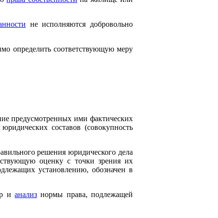
анности
не исполняются добровольно
имо определить соответствующую меру
ние предусмотренных ими фактических
юридических составов (совокупность
равильного решения юридического дела
етствующую оценку с точки зрения их
 подлежащих установлению, обозначен в
ор и
анализ
нормы права, подлежащей