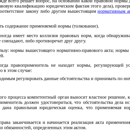
жде всего решает вопрос, на основании какой правовой нормы 
равовую квалификацию юридическим фактам этого дела), провер
соответствие закону либо другим вышестоящим
нормативным а
ть содержание применяемой нормы (толкование).
огда имеет место коллизия правовых норм, когда обнаружива
 совпадают, либо противоречат друг другу.
ользу: нормы вышестоящего нормативно-правового акта; нормы 
ей.
 когда правоприменитель не находит нормы, регулирующей у
 в этом случае:
бходимым регулировать данные обстоятельства и принимать по н
ого процесса компетентный орган выносит властное решение, к
именитель должен удостовериться, что обстоятельства дела и
 дана правильная юридическая оценка, что применяемая но
рава заканчивается и начинается реализация акта применени
в и обязанностей, определенных этим актом.