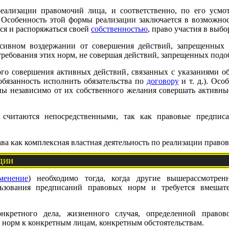
еализации правомочий лица, и соответственно, по его усмо
. Особенность этой формы реализации заключается в возможно
ься и распоряжаться своей
собственностью
, право участия в выбора
ссивном воздержании от совершения действий, запрещенных
ребования этих норм, не совершая действий, запрещенных под
ого совершения активных действий, связанных с указаниями 
обязанность исполнить обязательства по
договору
и т. д.). Ос
ны независимо от их собственного желания совершать активн
считаются непосредственными, так как правовые предписа
ва как комплексная властная деятельность по реализации право
дии
менение
) необходимо тогда, когда другие вышерассмотре
ьзования предписаний правовых норм и требуется вмешате
нкретного дела, жизненного случая, определенной правов
 норм к конкретным лицам, конкретным обстоятельствам.