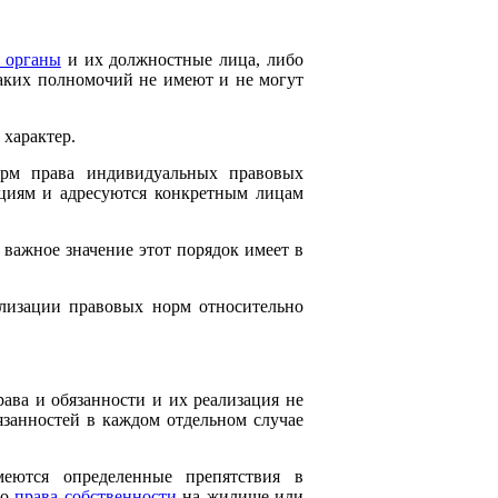
 органы
и их должностные лица, либо
аких полномочий не имеют и не могут
характер.
орм права индивидуальных правовых
ациям и адресуются конкретным лицам
 важное значение этот порядок имеет в
ализации правовых норм относительно
ава и обязанности и их реализация не
язанностей в каждом отдельном случае
меются определенные препятствия в
го
права собственности
на жилище или