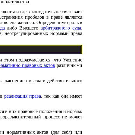
онодательства.
ещения и где законодатель не связывает
странения пробелов в праве является
словлена жизнью. Определенную роль в
да
либо Высшего
арбитражного суда
,
в, неотрегулированных нормами права
 этом подразумевается, что Уяснение
ормативно-правовых актов
различными
разъяснение смысла и действительного
 и
реализация права
, так как она имеет
ся в них правовые положения и нормы.
аворазъяснительный процесс не может
ии нормативных актов (для себя) или