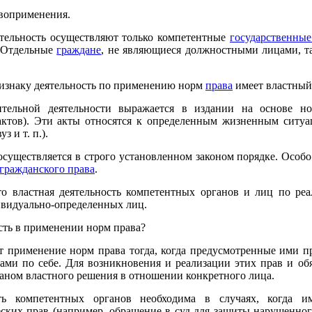
воприменения.
тельность осуществляют только компетентные
государственные
. Отдельные
граждане
, не являющиеся должностными лицами, т
ризнаку деятельность по применению норм
права
имеет властный 
нительной деятельности выражается в издании на основе н
ктов). Эти акты относятся к определенным жизненным ситу
з и т. п.).
существляется в строго установленном законом порядке. Особо
гражданского права
.
то властная деятельность компетентных органов и лиц по ре
ивидуально-определенных лиц.
сть в применении норм права?
 применение норм права тогда, когда предусмотренные ими пр
ами по себе. Для возникновения и реализации этих прав и об
аном властного решения в отношении конкретного лица.
сть компетентных органов необходима в случаях, когда и
ских прав (например, обращение в суд для защиты нарушенно