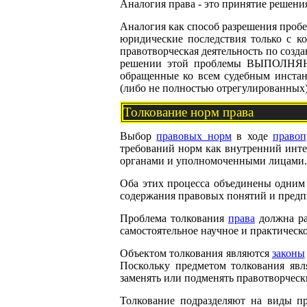
Аналогия права - это принятие решени
Аналогия как способ разрешения пробел
юридические последствия только с к
правотворческая деятельность по соз
решении этой проблемы ВЫПОЛНЯЮТ
обращенные ко всем судебным инстан
(либо не полностью отрегулированных)
Толкование норм права
Выбор
правовых норм
в ходе
правоп
требований норм как внутренний инт
органами и уполномоченными лицами.
Оба этих процесса объединены одним
содержания правовых понятий и предп
Проблема толкования
права
должна ра
самостоятельное научное и практическ
Объектом толкования являются
законы
Поскольку предметом толкования явл
заменять или подменять правотворческ
Толкование подразделяют на виды пр