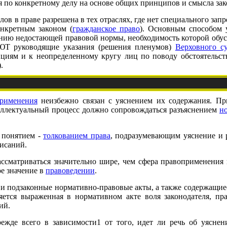
я по конкретному делу на основе общих принципов и смысла зак
ов в праве разрешена в тех отраслях, где нет специального запр
онкретным законом (
гражданское право
). Основным способом у
данию недостающей правовой нормы, необходимость которой обу
 руководящие указания (решения пленумов)
Верховного су
циям и к неопределенному кругу лиц по поводу обстоятельст
.
рименения
неизбежно связан с уяснением их содержания. При
еллектуальный процесс должно сопровождаться разъяснением
н
 понятием -
толкованием права
, подразумевающим уяснение и 
исаний.
ссматриваться значительно шире, чем сфера правоприменения
ое значение в
правоведении
.
и подзаконные нормативно-правовые акты, а также содержащие
яется выраженная в нормативном акте воля законодателя, пр
ий.
ежде всего в зависимости1 от того, идет ли речь об уяснен