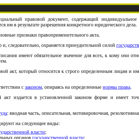
циальный правовой документ, содержащий индивидуальное г
ся им в результате разрешения конкретного юридического дела.
сновные признаки правоприменительного акта.
р и, следовательно, охраняется принудительной силой
государст
исания имеют обязательное значение для всех, к кому они отно
ем.
ой акт, который относится к строго определенным лицам и име
тветствии с
законом
, опираясь на определенные
нормы права
.
й акт издается в установленной законом форме и имеет точ
суда
: вводная часть, описательная, мотивировочная, резолютивна
ируют на следующие виды:
сударственной власти
;
ельных органов
государственной власти
;