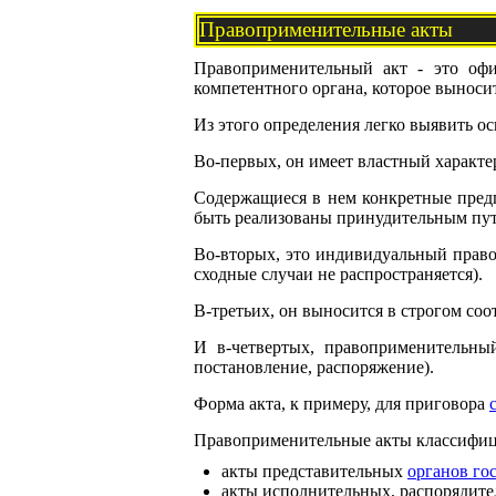
Правоприменительные акты
Правоприменительный акт - это офи
компетентного органа, которое выносит
Из этого определения легко выявить о
Во-первых, он имеет властный характе
Содержащиеся в нем конкретные предп
быть реализованы принудительным пут
Во-вторых, это индивидуальный правов
сходные случаи не распространяется).
В-третьих, он выносится в строгом соо
И в-четвертых, правоприменительны
постановление, распоряжение).
Форма акта, к примеру, для приговора
Правоприменительные акты классифиц
акты представительных
органов го
акты исполнительных, распорядит