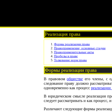
Реализация права
Формы реализации права
Правоприменение, основные стадии
Правоприменительные акты
Пробелы в праве
Толкование норм права
Формы реализации права
В правовом
обществе
его члены, с 
следование праву должно рассматрива
одновременно как процесс
реализации 
В юридическом смысле реализация пр
следует рассматривать и как процесс, и
Различают следующие формы реализаци