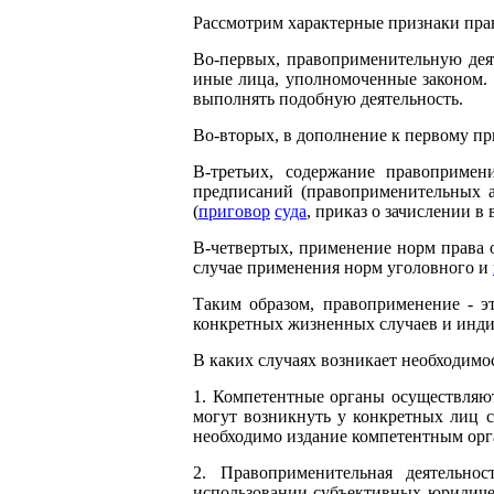
Рассмотрим характерные признаки пра
Во-первых, правоприменительную дея
иные лица, уполномоченные законом
выполнять подобную деятельность.
Во-вторых, в дополнение к первому п
В-третьих, содержание правоприме
предписаний (правоприменительных а
(
приговор
суда
, приказ о зачислении в ву
В-четвертых, применение норм права о
случае применения норм уголовного и
Таким образом, правоприменение - э
конкретных жизненных случаев и инд
В каких случаях возникает необходимо
1. Компетентные органы осуществляют
могут возникнуть у конкретных лиц с
необходимо издание компетентным орг
2. Правоприменительная деятельно
использовании субъективных юридиче