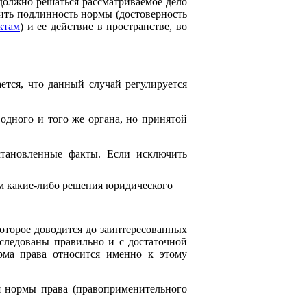
должно решаться рассматриваемое дело
ить подлинность нормы (достоверность
ктам
) и ее действие в пространстве, во
ется, что данный случай регулируется
одного и того же органа, но принятой
становленные факты. Если исключить
им какие-либо решения юридического
оторое доводится до заинтересованных
сследованы правильно и с достаточной
рма права относится именно к этому
я нормы права (правоприменительного