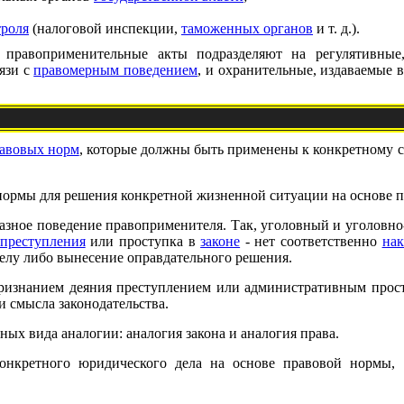
троля
(налоговой инспекции,
таможенных органов
и т. д.).
правоприменительные акты подразделяют на регулятивные,
язи с
правомерным поведением
, и охранительные, издаваемые 
авовых норм
, которые должны быть применены к конкретному с
нормы для решения конкретной жизненной ситуации на основе п
разное поведение правоприменителя. Так, уголовный и уголовно
преступления
или проступка в
законе
- нет соответственно
нак
делу либо вынесение оправдательного решения.
признанием деяния преступлением или административным прос
и смысла законодательства.
ых вида аналогии: аналогия закона и аналогия права.
конкретного юридического дела на основе правовой нормы,