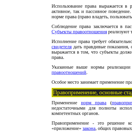
Использование права выражается в р
активное, так и пассивное поведение
норме права (право владеть, пользоват
Соблюдение права заключается в па
Субъекты правоотношения
реализуют т
Исполнение права требует обязательн
свидетеля
дать правдивые показания, 
выражается в том, что субъекты долж
права.
Указанные выше нормы реализации 
правоотношений
.
Особое место занимает применение пра
Правоприменение, основные ста
Применение
норм права
(
правопри
недостаточными для полноты испол
компетентных органов.
Правоприменение - это решение ко
«приложение»
закона
, общих правовых