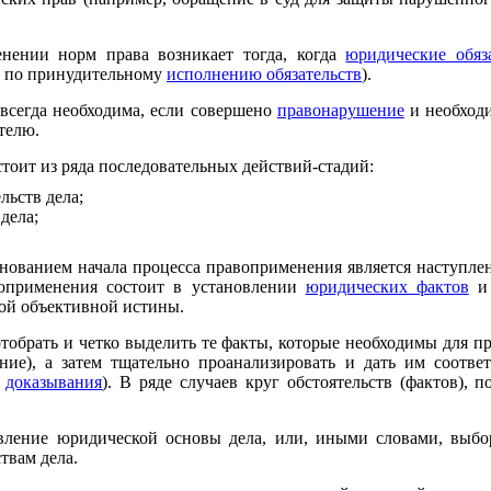
енении норм права возникает тогда, когда
юридические обяз
по принудительному
исполнению обязательств
).
 всегда необходима, если совершено
правонарушение
и необход
телю.
тоит из ряда последовательных действий-стадий:
льств дела;
дела;
нованием начала процесса правоприменения является наступле
авоприменения состоит в установлении
юридических фактов
и 
кой объективной истины.
обрать и четко выделить те факты, которые необходимы для п
ие), а затем тщательно проанализировать и дать им соотв
с
доказывания
). В ряде случаев круг обстоятельств (фактов),
овление юридической основы дела, или, иными словами, выб
твам дела.