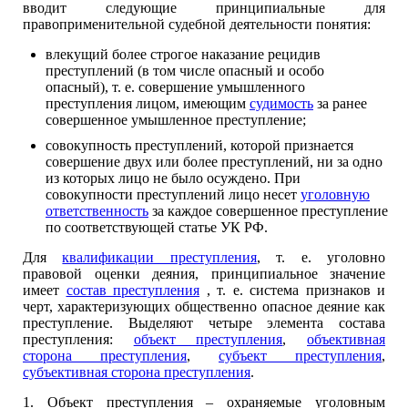
вводит следующие принципиальные для
правоприменительной судебной деятельности понятия:
влекущий более строгое наказание рецидив
преступлений (в том числе опасный и особо
опасный), т. е. совершение умышленного
преступления лицом, имеющим
судимость
за ранее
совершенное умышленное преступление;
совокупность преступлений, которой признается
совершение двух или более преступлений, ни за одно
из которых лицо не было осуждено. При
совокупности преступлений лицо несет
уголовную
ответственность
за каждое совершенное преступление
по соответствующей статье УК РФ.
Для
квалификации преступления
, т. е. уголовно
правовой оценки деяния, принципиальное значение
имеет
состав преступления
, т. е. система признаков и
черт, характеризующих общественно опасное деяние как
преступление. Выделяют четыре элемента состава
преступления:
объект преступления
,
объективная
сторона преступления
,
субъект преступления
,
субъективная сторона преступления
.
1. Объект преступления – охраняемые уголовным