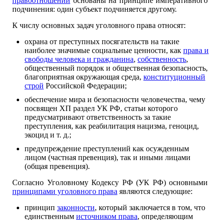
правоотношений
основаны на принципе императивного
подчинения: один субъект подчиняется другому.
К числу основных задач уголовного права относят:
охрана от преступных посягательств на такие
наиболее значимые социальные ценности, как
права и
свободы человека и гражданина
,
собственность
,
общественный порядок и общественная безопасность,
благоприятная окружающая среда,
конституционный
строй
Российской Федерации;
обеспечение мира и безопасности человечества, чему
посвящен ХП раздел УК РФ, статьи которого
предусматривают ответственность за такие
преступления, как реабилитация нацизма, геноцид,
экоцид и т. д.;
предупреждение преступлений как осужденным
лицом (частная превенция), так и иными лицами
(общая превенция).
Согласно Уголовному Кодексу РФ (УК РФ) основными
принципами уголовного права
являются следующие:
принцип
законности
, который заключается в том, что
единственным
источником права
, определяющим