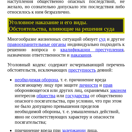
наступления общественно опасных последствий, не
желало, но сознательно допускало эти последствия либо
относилось к ним безразлично.
Уголовное наказание и его виды.
Обстоятельства, влияющие на решения суда
Многообразие жизненных ситуаций обязует
суд
и другие
правоохранительные органы
индивидуально подходить к
решению вопроса о
квалификации преступления
,
назначении ответственности и
наказания
.
Уголовный кодекс содержит исчерпывающий перечень
обстоятельств, исключающих
преступность
деяний:
необходимая оборона
, т. е. причинение вреда
посягающему лицу при защите
личности
и
прав
обороняющегося или других лиц, охраняемых
законом
интересов
общества
или
государства
от общественно
опасного посягательства, при условии, что при этом
не было допущено превышения пределов
необходимой обороны, т. е. умышленных действий,
явно не соответствующих характеру и опасности
посягательства;
причинение вреда при
задержании
лица,