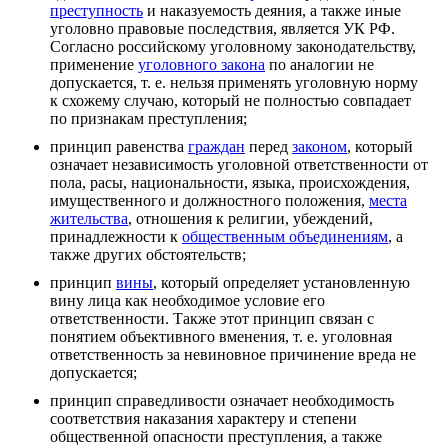
преступность
и наказуемость деяния, а также иные
уголовно правовые последствия, является УК РФ.
Согласно российскому уголовному законодательству,
применение
уголовного закона
по аналогии не
допускается, т. е. нельзя применять уголовную норму
к схожему случаю, который не полностью совпадает
по признакам преступления;
принцип равенства
граждан
перед
законом
, который
означает независимость уголовной ответственности от
пола, расы, национальности, языка, происхождения,
имущественного и должностного положения,
места
жительства
, отношения к религии, убеждений,
принадлежности к
общественным объединениям
, а
также других обстоятельств;
принцип
вины
, который определяет установленную
вину лица как необходимое условие его
ответственности. Также этот принцип связан с
понятием объективного вменения, т. е. уголовная
ответственность за невиновное причинение вреда не
допускается;
принцип справедливости означает необходимость
соответствия наказания характеру и степени
общественной опасности преступления, а также