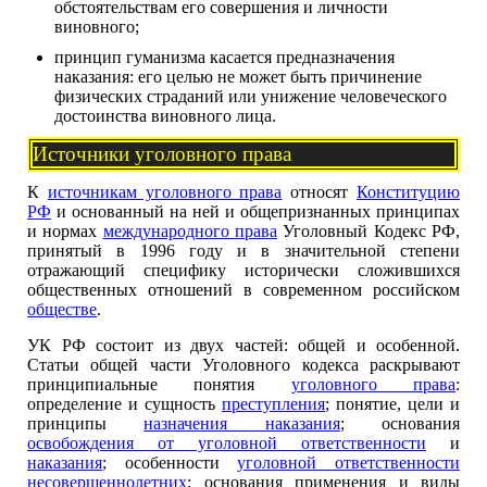
обстоятельствам его совершения и личности
виновного;
принцип гуманизма касается предназначения
наказания: его целью не может быть причинение
физических страданий или унижение человеческого
достоинства виновного лица.
Источники уголовного права
К
источникам уголовного права
относят
Конституцию
РФ
и основанный на ней и общепризнанных принципах
и нормах
международного права
Уголовный Кодекс РФ,
принятый в 1996 году и в значительной степени
отражающий специфику исторически сложившихся
общественных отношений в современном российском
обществе
.
УК РФ состоит из двух частей: общей и особенной.
Статьи общей части Уголовного кодекса раскрывают
принципиальные понятия
уголовного права
:
определение и сущность
преступления
; понятие, цели и
принципы
назначения наказания
; основания
освобождения от уголовной ответственности
и
наказания
; особенности
уголовной ответственности
несовершеннолетних
; основания применения и виды