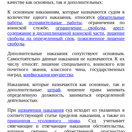
качестве как основных, так и дополнительных:
К основным наказаниям, которые назначаются судом в
количестве одного наказания, относятся
обязательные
работы
,
исправительные работы
, ограничения по
воинской службе,
ограничение свободы
,
арест
,
содержание в дисциплинарной воинской части
,
лишение
свободы на определенный срок
,
пожизненное лишение
свободы
.
Дополнительные наказания сопутствуют основным.
Самостоятельно данные наказания не назначаются. К их
числу относят: лишение специального, воинского или
почетного звания, классного чина, государственных
наград,
конфискация имущества
.
Наказания, которые назначаются как основные, так и
дополнительные:
штраф
, лишение права занимать
определенную должность, заниматься определенной
деятельностью.
При
назначении наказания
суд исходит из указанных в
соответствующей статье пределов наказания, а также из
принципов уголовного права
. Суд учитывает
смягчающие и отягчающие наказания обстоятельства,
которые связаны с общественной опасностью