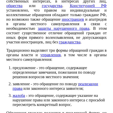
собственных интересах, в интересах других лиц,
общества
или
государства
.
Конституцией РФ
установлено, что правом на индивидуальные и
коллективные обращения обладают только граждане РФ,
но возможно также обращение
иностранцев
и апатридов
в органы местного самоуправления в связи с
необходимостью
защиты нарушенного права
. В этом
состоит существенное отличие обращений граждан от
иных форм прямого волеизъявления, не допускающих
участия иностранцев, лиц без
гражданства
.
Традиционно выделяют три формы обращений граждан в
органы власти и
управления
, в том числе в органы
местного самоуправления:
предложение - это обращение, содержащее
определенные замечания, пожелания по поводу
решения вопросов местного значения;
заявление - это обращение по поводу
реализации
права
или законного интереса заявителя;
жалоба
- это обращение, содержащее указание на
нарушение права или законного интереса с просьбой
пересмотреть конкретный вопрос.
Обращения граждан подаются в письменной форме, но