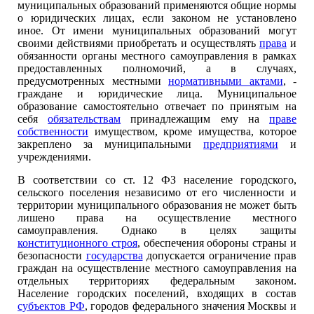
муниципальных образований применяются общие нормы
о юридических лицах, если законом не установлено
иное. От имени муниципальных образований могут
своими действиями приобретать и осуществлять
права
и
обязанности органы местного самоуправления в рамках
предоставленных полномочий, а в случаях,
предусмотренных местными
нормативными актами
, -
граждане и юридические лица. Муниципальное
образование самостоятельно отвечает по принятым на
себя
обязательствам
принадлежащим ему на
праве
собственности
имуществом, кроме имущества, которое
закреплено за муниципальными
предприятиями
и
учреждениями.
В соответствии со ст. 12 ФЗ население городского,
сельского поселения независимо от его численности и
территории муниципального образования не может быть
лишено права на осуществление местного
самоуправления. Однако в целях защиты
конституционного строя
, обеспечения обороны страны и
безопасности
государства
допускается ограничение прав
граждан на осуществление местного самоуправления на
отдельных территориях федеральным законом.
Население городских поселений, входящих в состав
субъектов РФ
, городов федерального значения Москвы и