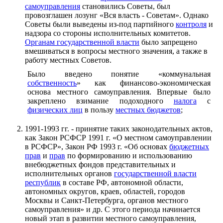
самоуправления
становились Советы, был
провозглашен лозунг «Вся власть - Советам». Однако
Советы были выведены из-под партийного
контроля
и
надзора со стороны исполнительных комитетов.
Органам государственной власти
было запрещено
вмешиваться в вопросы местного значения, а также в
работу местных Советов.
Было введено понятие «коммунальная
собственность
» как финансово-экономическая
основа местного самоуправления. Впервые было
закреплено взимание подоходного
налога
с
физических лиц
в пользу
местных бюджетов
;
1991-1993 гг. - принятие таких законодательных актов,
как Закон РСФСР 1991 г. «О местном самоуправлении
в РСФСР», Закон РФ 1993 г. «Об основах
бюджетных
прав
и
прав
по формированию и использованию
внебюджетных фондов представительных и
исполнительных органов
государственной власти
республик
в составе РФ, автономной области,
автономных округов, краев, областей, городов
Москвы и Санкт-Петербурга, органов местного
самоуправления» и др. С этого периода начинается
новый этап в развитии местного самоуправления,