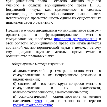
муниципального права. Согласно мнению видного
ученого в области муниципального права Н. А.
Богдановой «наука как приведенное в систему,
достоверное, логически обоснованное знание имеет
историческую преемственность одним из существенных
признаков своего развития».
Предмет научной дисциплины «муниципальное право» -
организация и функционирование местного
самоуправления, проблемы
правового регулирования
в
этой области. Муниципальное право как наука является
составной частью юридической науки в целом, поэтому
ему присущи научные методы, применяемые в
большинстве правовых наук:
общенаучные методы изучения:
а) диалектический - рассмотрение основ местного
самоуправления в их непрерывном развитии и
видоизменении;
б) системный - изучение круга вопросов местного
самоуправления в их взаимосвязи,
взаимообусловленности, взаимозависимости;
в) социологический - ориентирование на мнение
населения,
учет
прав и законных интересов
гражданского общества
;