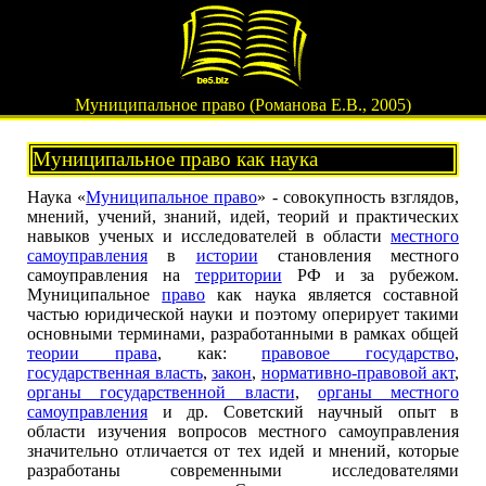
Муниципальное право (Романова Е.В., 2005)
Муниципальное право как наука
Наука «
Муниципальное право
» - совокупность взглядов,
мнений, учений, знаний, идей, теорий и практических
навыков ученых и исследователей в области
местного
самоуправления
в
истории
становления местного
самоуправления на
территории
РФ и за рубежом.
Муниципальное
право
как наука является составной
частью юридической науки и поэтому оперирует такими
основными терминами, разработанными в рамках общей
теории права
, как:
правовое государство
,
государственная власть
,
закон
,
нормативно-правовой акт
,
органы государственной власти
,
органы местного
самоуправления
и др. Советский научный опыт в
области изучения вопросов местного самоуправления
значительно отличается от тех идей и мнений, которые
разработаны современными исследователями