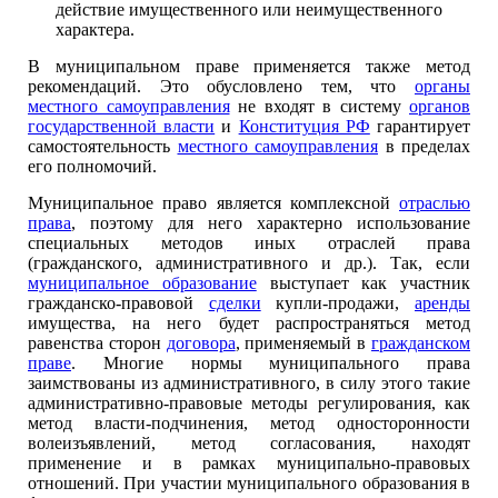
действие имущественного или неимущественного
характера.
В муниципальном праве применяется также метод
рекомендаций. Это обусловлено тем, что
органы
местного самоуправления
не входят в систему
органов
государственной власти
и
Конституция РФ
гарантирует
самостоятельность
местного самоуправления
в пределах
его полномочий.
Муниципальное право является комплексной
отраслью
права
, поэтому для него характерно использование
специальных методов иных отраслей права
(гражданского, административного и др.). Так, если
муниципальное образование
выступает как участник
гражданско-правовой
сделки
купли-продажи,
аренды
имущества, на него будет распространяться метод
равенства сторон
договора
, применяемый в
гражданском
праве
. Многие нормы муниципального права
заимствованы из административного, в силу этого такие
административно-правовые методы регулирования, как
метод власти-подчинения, метод односторонности
волеизъявлений, метод согласования, находят
применение и в рамках муниципально-правовых
отношений. При участии муниципального образования в