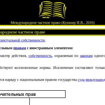
Международное частное право (Кушнир И.В., 2010)
ародном частном праве
ллектуальной собственности
.
тельным
правам
с иностранным элементом:
актер действия,
собственность
, охраняемая по
законам
одног
ействуют коллизионные нормы. Исключение составляют тольк
тся наряду с национальным правом государства
суда
междунаро