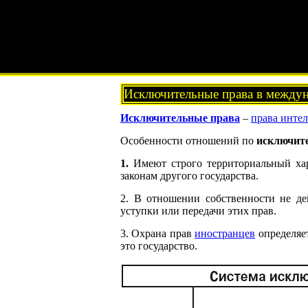
Исключительные права в междун
Исключительные права
–
права инте
Особенности отношений по
исключи
1.
Имеют строго территориальный хар
законам другого государства.
2. В отношении собственности не д
уступки или передачи этих прав.
3. Охрана прав
иностранцев
определяе
это государство.