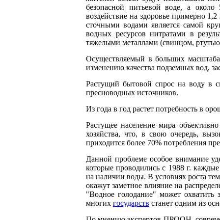
безопасной питьевой воде, а около
воздействие на здоровье примерно 1,2
сточными водами является самой кру
водных ресурсов нитратами в резул
тяжелыми металлами (свинцом, ртутью
Осуществляемый в больших масштаба
изменению качества подземных вод, з
Растущий бытовой спрос на воду в с
пресноводных источников.
Из года в год растет потребность в ор
Растущее население мира объективно
хозяйства, что, в свою очередь, вы
приходится более 70% потребления пр
Данной проблеме особое внимание уд
которые проводились с 1988 г. каждые
на наличии воды. В условиях роста т
окажут заметное влияние на распреде
"Водное голодание" может охватить 
многих
государств
станет одним из осн
По мнению экспертов ПРООН, совреме