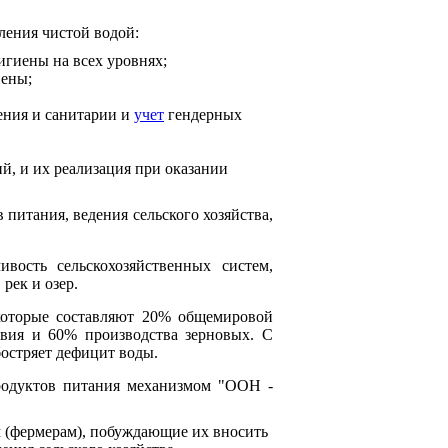
ения чистой водой:
игиены на всех уровнях;
иены;
ения и санитарии и
учет
гендерных
й, и их реализация при оказании
 питания, ведения сельского хозяйства,
вость сельскохозяйственных систем,
рек и озер.
которые составляют 20% общемировой
твия и 60% производства зерновых. С
бостряет дефицит воды.
продуктов питания механизмом "ООН -
 (фермерам), побуждающие их вносить