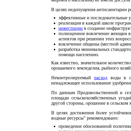
В целях недопущения антисанитарии р
эффективные и последовательные у
реализация в каждой школе програ
инвестиции
в создание инфраструк
полноценное вовлечение женщин 
аспектов при решении этих вопросо
вовлечение общины (местной админ
разработка минимальных стандартов
помощи населению.
Как известно, значительное количество
орошаемого земледелия, рыбного хозяйс
Неконтролируемый
расход
воды в се
ненадлежащее использование удобрений
По данным Продовольственной и сел
площади сельскохозяйственных угоди
другой стороны, орошение в сельском х
В целях достижения более устойчиво
водные ресурсы" рекомендовано:
проведение обоснованной политик