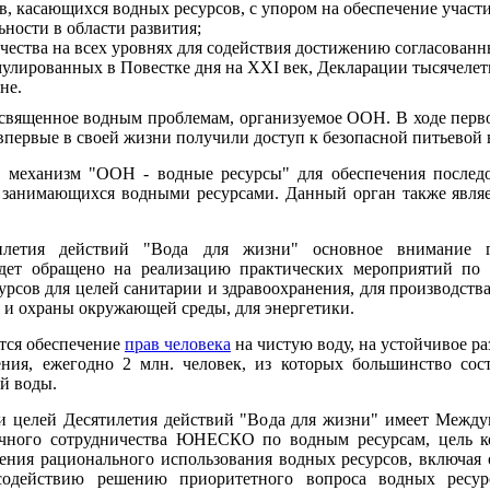
, касающихся водных ресурсов, с упором на обеспечение участ
ности в области развития;
чества на всех уровнях для содействия достижению согласован
улированных в Повестке дня на XXI век, Декларации тысячеле
не.
освященное водным проблемам, организуемое ООН. В ходе пер
 впервые в своей жизни получили доступ к безопасной питьевой 
 механизм "ООН - водные ресурсы" для обеспечения послед
 занимающихся водными ресурсами. Данный орган также являе
илетия действий "Вода для жизни" основное внимание го
удет обращено на реализацию практических мероприятий по 
рсов для целей санитарии и здравоохранения, для производства
я и охраны окружающей среды, для энергетики.
тся обеспечение
прав человека
на чистую воду, на устойчивое ра
ния, ежегодно 2 млн. человек, из которых большинство сос
ой воды.
и целей Десятилетия действий "Вода для жизни" имеет Между
учного сотрудничества ЮНЕСКО по водным ресурсам, цель ко
чения рационального использования водных ресурсов, включая
действию решению приоритетного вопроса водных ресур