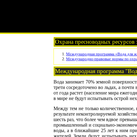
Охрана пресноводных ресурсов 
Международная программа «Вода для жи
Международно-правовые нормы по охра
Международная программа "Вода
Вода занимает 70% земной поверхност
трети сосредоточено во льдах, а почти
от года растет (население мира ежегод
в мире не будут испытывать острой не
Между тем не только количественное, 
результате неконтролируемой хозяйстве
шесть раз, что более чем вдвое превы
промышленный и социально-экономичес
воды, а в ближайшие 25 лет к ним при
жителей Земли будут испытывать не