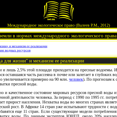
Международное экологическое право (Валеев Р.М., 2012)
земли в нормах международного экологического права
зни» и механизм ее реализации
не водных ресурсов
 для жизни" и механизм ее реализации
и и лишь 2,5% этой площади приходится на пресные водоемы. Из
 вся оставшаяся часть рассеяна в почве или залегает в глубоких 
но увеличивается примерно на 90 млн.
человек
). По прогнозам к 
хватки пресной воды.
но и качественное состояние мировых ресурсов пресной воды из
нной деятельности человека. За период с 1990 по 1995 гг. потр
шает прирост населения. Нехватка воды во многих странах явл
кий рост. В Африке 14 стран уже испытывают трудности с вод
бавятся еще 11 стран. Если существующие модели потребления не
хватку воды. По данным экспертов ЮНЕП, около 20% населен