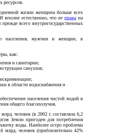
х ресурсов.
вседневной жизни женщина больше всех
 И вполне естественно, что ее
права
на
 прежде всего внутригосударственных
пп населения, мужчин и женщин, в
ры, как:
ения и санитарии;
нструкции санузлов;
дискриминации;
ки в области водоснабжения и
обеспечение населения чистой водой в
ения общего благополучия.
рд. человек (в 2002 г. составляла 6,2
урсов Земли пригоден для потребления
ехватку воды. Наиболее остро проблема
6 млрд. человек (приблизительно 42%