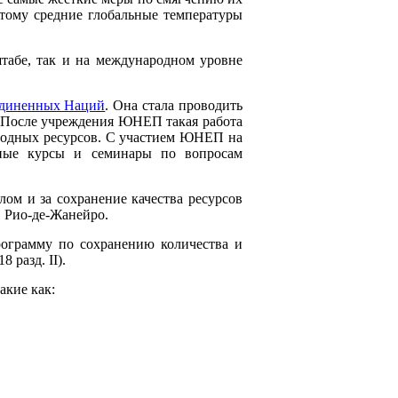
этому средние глобальные температуры
табе, так и на международном уровне
единенных Наций
. Она стала проводить
). После учреждения ЮНЕП такая работа
водных ресурсов. С участием ЮНЕП на
ебные курсы и семинары по вопросам
лом и за сохранение качества ресурсов
в Рио-де-Жанейро.
рограмму по сохранению количества и
 разд. II).
акие как: