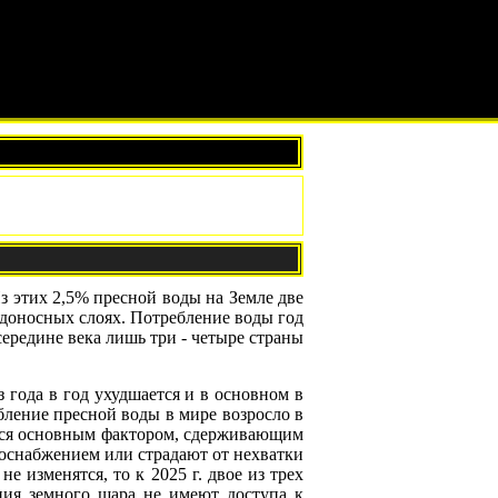
 этих 2,5% пресной воды на Земле две
водоносных слоях. Потребление воды год
середине века лишь три - четыре страны
 года в год ухудшается и в основном в
ебление пресной воды в мире возросло в
яется основным фактором, сдерживающим
оснабжением или страдают от нехватки
 изменятся, то к 2025 г. двое из трех
ия земного шара не имеют доступа к