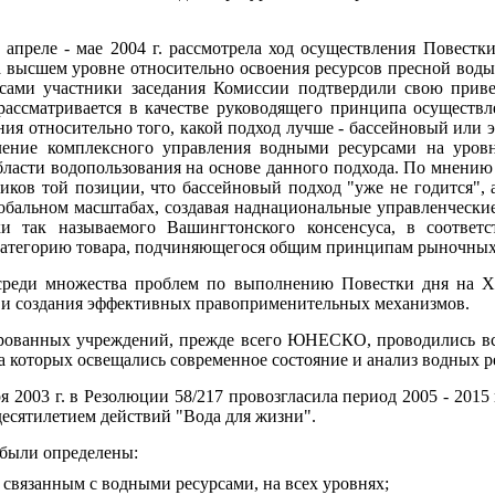
апреле - мае 2004 г. рассмотрела ход осуществления Повест
 высшем уровне относительно освоения ресурсов пресной воды
сами участники заседания Комиссии подтвердили свою прив
рассматривается в качестве руководящего принципа осуществл
ния относительно того, какой подход лучше - бассейновый или э
ение комплексного управления водными ресурсами на уровн
ласти водопользования на основе данного подхода. По мнени
иков той позиции, что бассейновый подход "уже не годится", 
обальном масштабах, создавая наднациональные управленческие
и так называемого Вашингтонского консенсуса, в соответ
 категорию товара, подчиняющегося общим принципам рыночных
среди множества проблем по выполнению Повестки дня на XX
 и создания эффективных правоприменительных механизмов.
рованных учреждений, прежде всего ЮНЕСКО, проводились в
), на которых освещались современное состояние и анализ водных 
 2003 г. в Резолюции 58/217 провозгласила период 2005 - 2015 
десятилетием действий "Вода для жизни".
 были определены:
связанным с водными ресурсами, на всех уровнях;