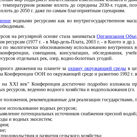
 температурном режиме вплоть до середины 2030-х годов, по
плоть до 2050 г. даже по самым благоприятным сценариям.
ление
водными ресурсами как во внутригосударственном масш
еобходимым.
рсов на регулярной основе стала заниматься
Организация Объ
ресурсам (1977 г. - в Мар-дель-Плата, 2003 г. - в Киото и др.
мы по экологически обоснованному использованию внутренних 
конференции, совещания, консультации, обследования, уч
сурсов отдельных рек, озер, водно-болотных угодий.
ирного движения на планете за
охрану окружающей среды
в це
 на Конференции ООН по окружающей среде и развитию 1992 г. 
 на XXI век" Конференция достаточно подробно изложила п
 ресурсов, ведению водного хозяйства и водопользования (гл. 18
 положения, рекомендованные для реализации государствами, т
ное использование водных ресурсов;
выявление потенциальных источников снабжения пресной водой;
воды и водных экосистем;
рия;
ие;
продовольствия и развития сельского хозяйства;