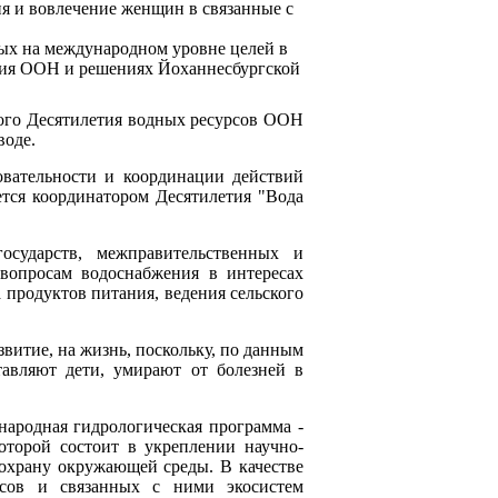
ия и вовлечение женщин в связанные с
ных на международном уровне целей в
тия ООН и решениях Йоханнесбургской
вого Десятилетия водных ресурсов ООН
воде.
овательности и координации действий
тся координатором Десятилетия "Вода
сударств, межправительственных и
вопросам водоснабжения в интересах
 продуктов питания, ведения сельского
звитие, на жизнь, поскольку, по данным
тавляют дети, умирают от болезней в
народная гидрологическая программа -
торой состоит в укреплении научно-
 охрану окружающей среды. В качестве
сов и связанных с ними экосистем