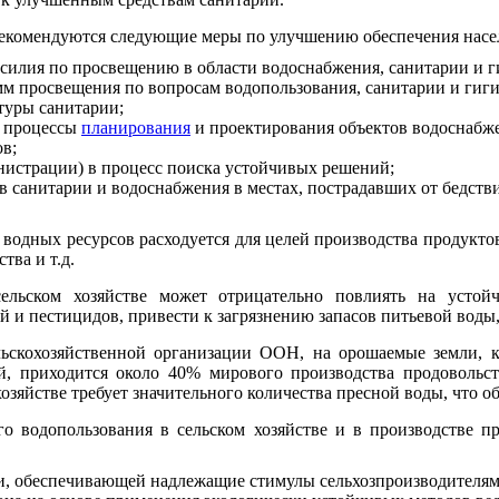
екомендуются следующие меры по улучшению обеспечения насел
силия по просвещению в области водоснабжения, санитарии и г
мм просвещения по вопросам водопользования, санитарии и гиг
туры санитарии;
в процессы
планирования
и проектирования объектов водоснабж
в;
истрации) в процесс поиска устойчивых решений;
 санитарии и водоснабжения в местах, пострадавших от бедстви
 водных ресурсов расходуется для целей производства продуктов
тва и т.д.
льском хозяйстве может отрицательно повлиять на устойчи
 и пестицидов, привести к загрязнению запасов питьевой воды, 
ьскохозяйственной организации ООН, на орошаемые земли, 
й, приходится около 40% мирового производства продовольс
озяйстве требует значительного количества пресной воды, что о
го водопользования в сельском хозяйстве и в производстве 
и, обеспечивающей надлежащие стимулы сельхозпроизводителям