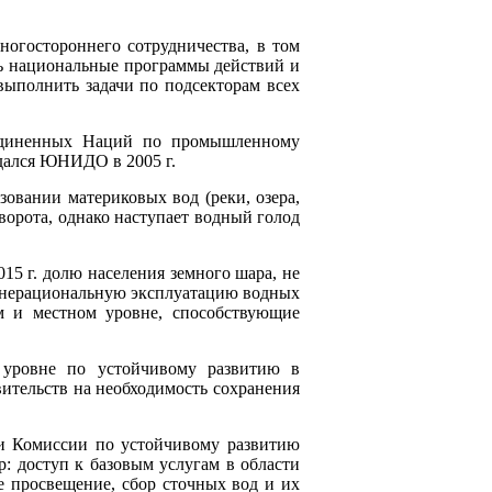
ногостороннего сотрудничества, в том
ть национальные программы действий и
выполнить задачи по подсекторам всех
ъединенных Наций по промышленному
дался ЮНИДО в 2005 г.
овании материковых вод (реки, озера,
орота, однако наступает водный голод
15 г. долю населения земного шара, не
ть нерациональную эксплуатацию водных
ом и местном уровне, способствующие
 уровне по устойчивому развитию в
тельств на необходимость сохранения
и Комиссии по устойчивому развитию
 доступ к базовым услугам в области
е просвещение, сбор сточных вод и их