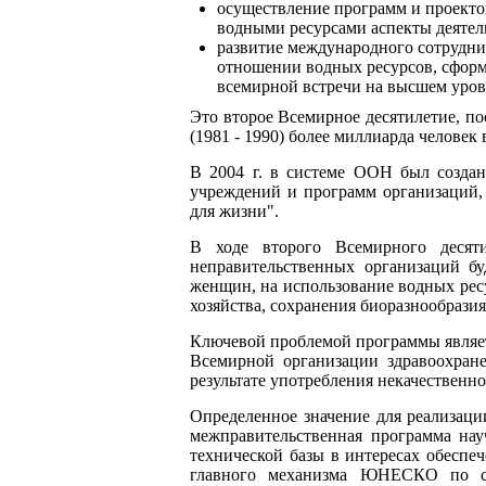
осуществление программ и проектов
водными ресурсами аспекты деятель
развитие международного сотрудни
отношении водных ресурсов, сформ
всемирной встречи на высшем уров
Это второе Всемирное десятилетие, п
(1981 - 1990) более миллиарда человек
В 2004 г. в системе ООН был создан
учреждений и программ организаций,
для жизни".
В ходе второго Всемирного десят
неправительственных организаций б
женщин, на использование водных ресу
хозяйства, сохранения биоразнообрази
Ключевой проблемой программы являе
Всемирной организации здравоохране
результате употребления некачественн
Определенное значение для реализаци
межправительственная программа на
технической базы в интересах обеспе
главного механизма ЮНЕСКО по со