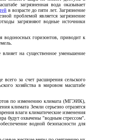
сштабе загрязненная вода оказывает
тей
в возрасте до пяти лет. Загрязнение
зной проблемой является загрязнение
отходы загрязняют водные источники
 водоносных горизонтов, приводит к
мель.
е влияет на существенное уменьшение
 всего за счет расширения сельского
ьского хозяйства в мировом масштабе
ертов по изменению климата (МГЭИК),
ения климата Земли серьезно отразятся
арения влаги климатические изменения
ра будут охвачены "водным стрессом".
обеспечение водной безопасности для
 самые жесткие меры по смягчению их