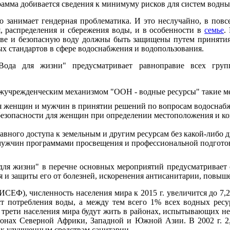
амма добивается сведения к минимуму рисков для систем водны
о занимает гендерная проблематика. И это неслучайно, в по
я, распределения и сбережения воды, и в особенности в
семье
.
стве и безопасную воду должны быть защищены путем принятия
х стандартов в сфере водоснабжения и водопользования.
"Вода для жизни" предусматривает равноправие всех гру
ежучрежденческим механизмом "ООН - водные ресурсы" такие ме
я женщин и мужчин в принятии решений по вопросам водоснабж
безопасности для женщин при определении местоположения и ко
вного доступа к земельным и другим ресурсам без какой-либо 
мужчин программами просвещения и профессиональной подготов
для жизни" в перечне основных мероприятий предусматривает 
я и защиты его от болезней, искоренения антисанитарии, повыш
), численность населения мира к 2015 г. увеличится до 7,2 мл
ст потребления воды, а между тем всего 1% всех водных рес
ве трети населения мира будут жить в районах, испытывающих н
йонах Северной Африки, Западной и Южной Азии. В 2002 г. 2,
 к улучшенным средствам санитарии.