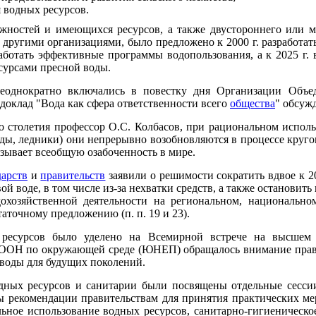
 водных ресурсов.
жностей и имеющихся ресурсов, а также двустороннего или м
 другими организациями, было предложено к 2000 г. разработа
аботать эффективные программы водопользования, а к 2025 г. 
сурсами пресной воды.
еоднократно включались в повестку дня Организации Об
доклад "Вода как сфера ответственности всего
общества
" обсуж
о столетия профессор О.С. Колбасов, при рациональном использ
ды, ледники) они непрерывно возобновляются в процессе кругов
вызывает всеобщую озабоченность в мире.
дарств
и
правительств
заявили о решимости сократить вдвое к 20
ой воде, в том числе из-за нехватки средств, а также останови
одохозяйственной деятельности на региональном, национальн
таточному предложению (п. п. 19 и 23).
ресурсов было уделено на Всемирной встрече на высшем
е ООН по окружающей среде (ЮНЕП) обращалось внимание прави
 воды для будущих поколений.
дных ресурсов и санитарии были посвящены отдельные сесси
екомендации правительствам для принятия практических мер:
ьное использование водных ресурсов, санитарно-гигиеническо