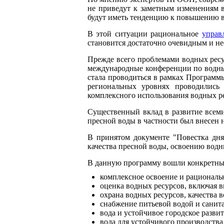
не приведут к заметным изменениям в
будут иметь тенденцию к повышению в
В этой ситуации рациональное
управ
становится достаточно очевидным и н
Прежде всего проблемами водных ресу
международные конференции по водным 
стала проводиться в рамках Програм
региональных уровнях проводились 
комплексного использования водных ре
Существенный вклад в развитие всем
пресной воды в частности был внесен
В принятом документе "Повестка дня
качества пресной воды, освоению водных
В данную программу вошли конкретные
комплексное освоение и рациональ
оценка водных ресурсов, включая 
охрана водных ресурсов, качества 
снабжение питьевой водой и санита
вода и устойчивое городское развит
вода для устойчивого производства 