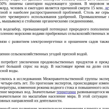
 50% лишены санитарии надлежащего уровня. В мировом ма
 млрд. человек и ежегодно является причиной смерти 15 млн.
де
пной и наиболее распространенной проблемой. Столь же серье
ьтате чрезмерного использования удобрений. Промышленные 
, мышьяком) и стойкими органическими соединениями.
х водозабор, превышающий потенциал природного пополнения
асолению морскими водами прибрежных сельскохозяйственных зе
вязи с развитием электроэнергетики и орошением садов такж
ошении сельскохозяйственных угодий пресной водой.
 потребует увеличения продовольственных продуктов и прежде
зовет большой спрос на воду. В настоящее время на долю сел
есной воды.
елялось в исследованиях Межправительственной группы эксп
 четыре-пять лет. По прогнозам экспертов, происходящие измен
емпературы, изменения режима водного стока и повышенного исп
ление мировых вод. Значительные
территории
развивающегося ми
значительное по масштабам население мира. В этой ситуации 
овных направлений их деятельности.
нный мир подвержен значительным изменениям климата и даже