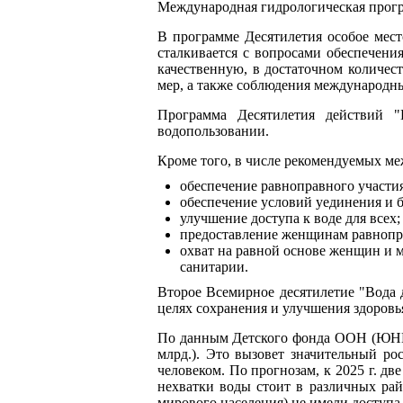
Международная гидрологическая прогр
В программе Десятилетия особое мест
сталкивается с вопросами обеспечени
качественную, в достаточном количе
мер, а также соблюдения международны
Программа Десятилетия действий 
водопользовании.
Кроме того, в числе рекомендуемых м
обеспечение равноправного участи
обеспечение условий уединения и 
улучшение доступа к воде для всех;
предоставление женщинам равнопра
охват на равной основе женщин и 
санитарии.
Второе Всемирное десятилетие "Вода 
целях сохранения и улучшения здоровь
По данным Детского фонда ООН (ЮНИСЕФ
млрд.). Это вызовет значительный ро
человеком. По прогнозам, к 2025 г. д
нехватки воды стоит в различных ра
мирового населения) не имели доступа