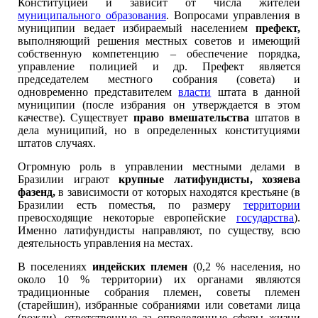
Конституцией и зависит от числа жителей
муниципального образования
. Вопросами управления в
муниципии ведает избираемый населением
префект,
выполняющий решения местных советов и имеющий
собственную компетенцию – обеспечение порядка,
управление полицией и др. Префект является
председателем местного собрания (совета) и
одновременно представителем
власти
штата в данной
муниципии (после избрания он утверждается в этом
качестве). Существует
право вмешательства
штатов в
дела муниципий, но в определенных конституциями
штатов случаях.
Огромную роль в управлении местными делами в
Бразилии играют
крупные латифундисты, хозяева
фазенд,
в зависимости от которых находятся крестьяне (в
Бразилии есть поместья, по размеру
территории
превосходящие некоторые европейские
государства
).
Именно латифундисты направляют, по существу, всю
деятельность управления на местах.
В поселениях
индейских племен
(0,2 % населения, но
около 10 % территории) их органами являются
традиционные собрания племен, советы племен
(старейшин), избранные собраниями или советами лица
(вожди), ответственные за определенные сферы жизни