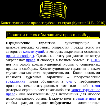
Конституционное право зарубежных стран (Кушнир И.В., 2010)
Гарантии и способы защиты прав и свобод
Юридические гарантии,
существующие в
демократических странах, опираются прежде всего на
авторитет
конституций
, в которых закреплены основные
права и свободы
. Однако конституции далеко не всегда
закрепляют
права
и свободы в полном объеме. В
США
нет ни одной конституционной нормы о социальных
правах и свободах. Конституционные гарантии в таком
случае оказываются ограниченными. Более важными
являются
судебные гарантии
– предоставление
гражданину
права обращения в
суд
с требованием
признать неконституционным тот или иной
закон
(который ограничивает какое-либо его
конституционное
право
) или обязательным для исполнения для любого
исполнительного органа. Важную роль в
защите прав
и
свобод граждан играют
омбудсмены
– должностные