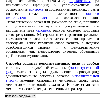
лица, избираемые (назначаемые)
парламентом
(за
исключением Франции) и уполномоченные им
осуществлять
контроль
за соблюдением законных прав и
интересов граждан в деятельности
органов
исполнительной власти
и должностных лиц.
Управленческий орган или должностное лицо, попавшее
в публикуемую омбудсменом документацию как
нарушитель прав
человека
, рискует серьезно подорвать
свою репутацию.
Материальные гарантии:
реальные
возможности людей пользоваться своими правами и
свободами. Такие гарантии слабо развиты в недавно
освободившихся странах, т. к. демократические
организации еще недостаточно окрепли, объединяют
крайне малоимущие слои.
Способы защиты конституционных прав и свобод:
конституционно-судебный механизм (
конституционный
суд
), судебная защита (суды общей юрисдикции);
административные действия органов
исполнительной
власти
; законная самозащита человеком своих прав;
международно-правовой механизм. В ряде стран этот
механизм носит более разветвленный характер.
показать содержание