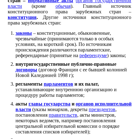
стран –
нормативные акты
органов государственной
власти
(кроме
обычая
). Главный источник
конституционного права зарубежных стран –
конституция
.
Другие источники конституционного
права зарубежных стран:
законы
– конституционные, обыкновенные,
чрезвычайные (принимаются только в особых
условиях, на короткий срок). По источникам
происхождения различаются парламентские,
референдарные (принятые на
референдуме
) законы;
внутригосударственные публично-правовые
договоры
(договор Франции с ее бывшей колонией
Новой Каледонией 1998 г);
регламенты
парламентов
и их палат,
устанавливающие внутреннюю организацию и
процедуру работы парламентов;
акты
главы государства
и
органов исполнительной
власти
(указы монархов, декреты
президентов
,
постановления
правительств
, акты министров,
некоторых ведомств, например постановления
центральной избирательной комиссии о порядке
составления списков избирателей);