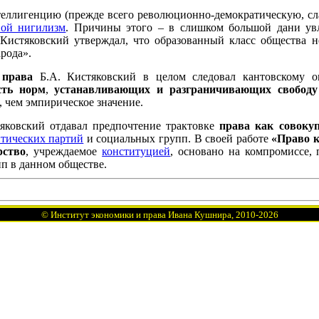
теллигенцию (прежде всего революционно-демократическую, сл
вой нигилизм
. Причины этого – в слишком большой дани у
Кистяковский утверждал, что образованный класс общества не
рода».
 права
Б.А. Кистяковский в целом следовал кантовскому оп
сть норм
,
устанавливающих и разграничивающих свободу
, чем эмпирическое значение.
ковский отдавал предпочтение трактовке
права как совоку
тических партий
и социальных групп. В своей работе
«Право к
рство
, учреждаемое
конституцией
, основано на компромиссе,
п в данном обществе.
©
Институт экономики и права Ивана Кушнира
, 2010
-2026