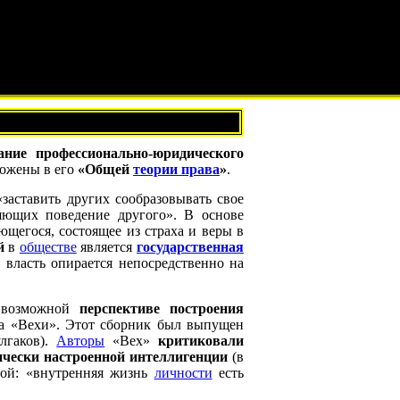
ание профессионально-юридического
ложены в его
«Общей
теории права
»
.
«заставить других сообразовывать свое
яющих поведение другого». В основе
щегося, состоящее из страха и веры в
й
в
обществе
является
государственная
 власть опирается непосредственно на
о возможной
перспективе построения
ка «Вехи». Этот сборник был выпущен
лгаков).
Авторы
«Вех»
критиковали
ически настроенной интеллигенции
(в
ной: «внутренняя жизнь
личности
есть