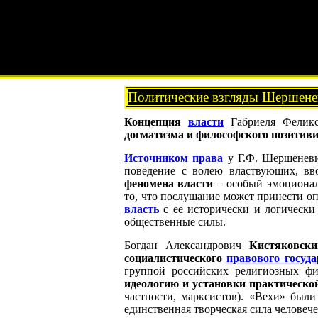
Политические взгляды Шершенев
Концепция
власти
Габриеля Фелик
догматизма и философского позитив
Источником права
у Г.Ф. Шершеневи
поведение с волею властвующих, вв
феномена власти
– особый эмоциональ
то, что послушание может принести о
власть
с ее исторически и логически 
общественные силы.
Богдан Александрович
Кистяковски
социалистического
правового госуда
группой российских религиозных фи
идеологию и установки практическо
частности, марксистов). «Вехи» бы
единственная творческая сила человече