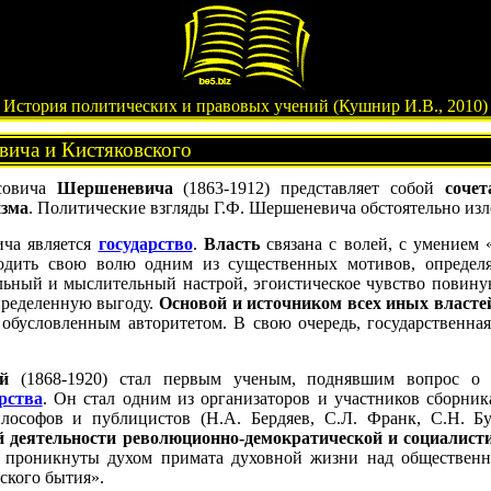
История политических и правовых учений (Кушнир И.В., 2010)
ича и Кистяковского
совича
Шершеневича
(1863-1912) представляет собой
сочет
изма
. Политические взгляды Г.Ф. Шершеневича обстоятельно из
ча является
государство
.
Власть
связана с волей, с умением 
одить свою волю одним из существенных мотивов, определ
ный и мыслительный настрой, эгоистическое чувство повиную
пределенную выгоду.
Основой и источником всех иных власте
обусловленным авторитетом. В свою очередь, государственная
й
(1868-1920) стал первым ученым, поднявшим вопрос 
рства
. Он стал одним из организаторов и участников сборни
лософов и публицистов (Н.А. Бердяев, С.Л. Франк, С.Н. Бу
й деятельности революционно-демократической и социалист
ли проникнуты духом примата духовной жизни над обществен
ского бытия».