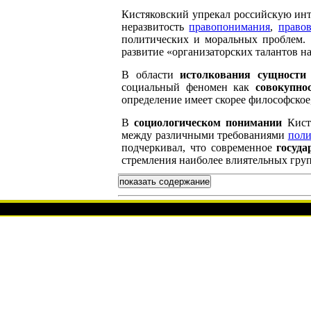
Кистяковский упрекал российскую ин
неразвитость
правопонимания
,
право
политических и моральных проблем. 
развитие «организаторских талантов на
В области
истолкования сущности
социальный феномен как
совокупно
определение имеет скорее философское
В
социологическом понимании
Кистя
между различными требованиями
поли
подчеркивал, что современное
госуда
стремления наиболее влиятельных груп
показать содержание