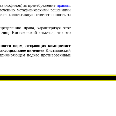
авянофилов) за пренебрежение
правом
,
влечению метафизическими решениями
сет коллективную ответственность за
ределению права, характеризуя этот
 лиц
. Кистяковский отмечал, что это
пности норм
,
создающих компромисс
аксоциальное явление»
Кистяковский
 примиряющем подчас противоречивые