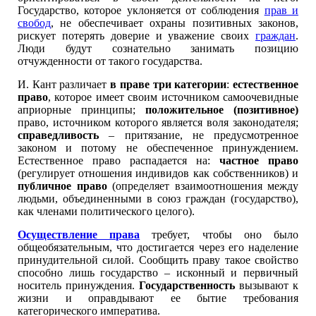
Государство, которое уклоняется от соблюдения
прав и
свобод
, не обеспечивает охраны позитивных законов,
рискует потерять доверие и уважение своих
граждан
.
Люди будут сознательно занимать позицию
отчужденности от такого государства.
И. Кант различает
в праве три категории
:
естественное
право
, которое имеет своим источником самоочевидные
априорные принципы;
положительное (позитивное)
право, источником которого является воля законодателя;
справедливость
– притязание, не предусмотренное
законом и потому не обеспеченное принуждением.
Естественное право распадается на:
частное право
(регулирует отношения индивидов как собственников) и
публичное право
(определяет взаимоотношения между
людьми, объединенными в союз граждан (государство),
как членами политического целого).
Осуществление права
требует, чтобы оно было
общеобязательным, что достигается через его наделение
принудительной силой. Сообщить праву такое свойство
способно лишь государство – исконный и первичный
носитель принуждения.
Государственность
вызывают к
жизни и оправдывают ее бытие требования
категорического императива.