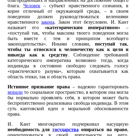
благороднейших и направленных на достижение общего
блага.
Человек
– субъект нравственного сознания, в
корне отличный от окружающей среды, – в своем
поведении должен руководствоваться велениями
нравственного
закона
. Закон этот безусловен. И. Кант
называет его
«категорическим императивом»
–
«поступай так, чтобы максима твоего поведения могла
быть вместе с тем и принципом всеобщего
законодательства». Иными словами,
поступай так
,
чтобы ты относился к человечеству как к цели и
никогда как к средству
. Соблюдение требований
категорического императива возможно тогда, когда
индивиды в состоянии свободно следовать голосу
«практического разума», которым охватывается как
область этики, так и область права.
Истинное призвание права
– надежно гарантировать
морали
то социальное пространство, в котором она могла
бы нормально проявлять себя, в котором может быть
беспрепятственно реализована свобода индивида. В этом
суть кантовской идеи о моральной обоснованности
права.
И. Кант многократно подчеркивал насущную
необходимость для
государства
опираться на право
,
ориентироваться в своей деятельности на него.