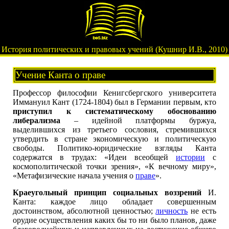
История политических и правовых учений (Кушнир И.В., 2010)
Учение Канта о праве
Профессор философии Кенигсбергского университета
Иммануил Кант (1724-1804) был в Германии первым, кто
приступил к систематическому обоснованию
либерализма
– идейной платформы буржуа,
выделившихся из третьего сословия, стремившихся
утвердить в стране экономическую и политическую
свободы. Политико-юридические взгляды Канта
содержатся в трудах: «Идеи всеобщей
истории
с
космополитической точки зрения», «К вечному миру»,
«Метафизические начала учения о
праве
».
Краеугольный принцип социальных воззрений
И.
Канта: каждое лицо обладает совершенным
достоинством, абсолютной ценностью;
личность
не есть
орудие осуществления каких бы то ни было планов, даже