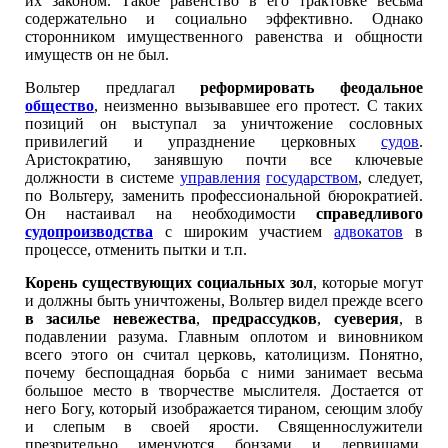
их законом. Такое равенство в его трактовке весьма
содержательно и социально эффективно. Однако
сторонником имущественного равенства и общности
имуществ он не был.
Вольтер предлагал
реформировать феодальное
общество
, неизменно вызывавшее его протест. С таких
позиций он выступал за уничтожение сословных
привилегий и упразднение церковных
судов
.
Аристократию, занявшую почти все ключевые
должности в системе
управления
государством
, следует,
по Вольтеру, заменить профессиональной бюрократией.
Он настаивал на необходимости
справедливого
судопроизводства
с широким участием
адвокатов
в
процессе, отменить пытки и т.п.
Корень существующих социальных зол
, которые могут
и должны быть уничтожены, Вольтер видел прежде всего
в засилье невежества
,
предрассудков
,
суеверия
, в
подавлении разума. Главным оплотом и виновником
всего этого он считал церковь, католицизм. Понятно,
почему беспощадная борьба с ними занимает весьма
большое место в творчестве мыслителя. Достается от
него Богу, который изображается тираном, сеющим злобу
и слепым в своей ярости. Священнослужители
презрительно именуются бонзами и дервишами,