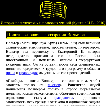
История политических и правовых учений (Кушнир И.В., 2010)
Политико-правовые воззрения Вольтера
Вольтер (Мари Франсуа Аруэ) (1694-1778) был великим
французским мыслителем, просветителем, литератором.
Вольтер вел переписку с Екатериной II, которая
неоднократно приглашала его в Россию, был
иностранным и почетным членом Петербургской
академии наук. Он не оставил после себя специальных
политико-юридических трудов, его программу в области
права
и
правосудия
мы узнаем из его произведений.
«Свобода
, – писал Вольтер, – состоит в том, чтобы
зависеть только от
законов
».
Равенство
людей
понимается Вольтером только в строго формальном
политико-юридическом смысле: обретение всеми людьми
одинакового статуса
гражданина
, одинаковая
зависимость всех граждан от закона и одинаковая защита