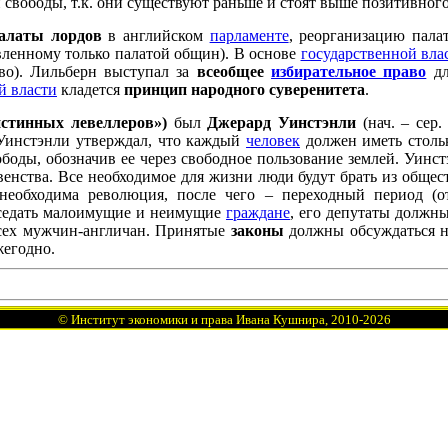
 свободы, т.к. они существуют раньше и стоят выше позитивного
алаты лордов
в английском
парламенте
, реорганизацию пал
вленному только палатой общин). В основе
государственной вла
во). Лильберн выступал за
всеобщее
избирательное право
дл
й власти
кладется
принцип народного суверенитета
.
истинных левеллеров»)
был
Джерард Уинстэнли
(нач. – сер.
 Уинстэнли утверждал, что каждый
человек
должен иметь стольк
боды, обозначив ее через свободное пользование землей. Уинс
венства. Все необходимое для жизни люди будут брать из общес
необходима революция, после чего – переходный период (
седать малоимущие и неимущие
граждане
, его депутаты должн
сех мужчин-англичан. Принятые
законы
должны обсуждаться на
жегодно.
©
Институт экономики и права Ивана Кушнира
, 2010
-2026