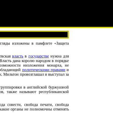
згляды изложены в памфлете «Защита
левская
власть
в
государстве
нужна для
 Власть дана королю народом в порядке
озможности низложения монарха, не
 обладающий
политическими правами
и
ж. Мильтон провозглашал и выступал за
группировки в английской буржуазной
ов, также называют республиканской
ода совести, свобода печати, свобода
икакие органы не полномочны отменять