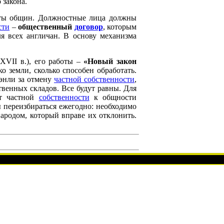
 закона.
аты общин. Должностные лица должны
сти
–
общественный
договор
, которым
я всех англичан. В основу механизма
 XVII в.), его работы –
«Новый закон
о земли, сколько способен обработать.
тэнли за отмену
частной собственности
,
твенных складов. Все будут равны. Для
от частной
собственности
к общности
ы переизбираться ежегодно: необходимо
родом, который вправе их отклонить.