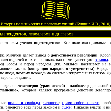
История политических и правовых учений (Кушнир И.В., 2010)
депендентов, левеллеров и диггеров
положником учения
индепендентов
. Его политико-правовые в
Дж. Мильтон делает вывод
о допустимости революции
. Коро
звол королей
и их сановников, над ними существуют
законы
.
еред Богом и перед народом. Дж. Мильтон настаивает на в
шающего законы
(концепция народного суверенитета)
. Народ,
шие люди, поэтому необходима система избирательных цензов. Д
у вероисповедания.
 – идеолог
левеллеров (уравнителей)
– наиболее радикальной 
глашение»
, который являлся программой действия левеллер
нные
права и свободы
личности
:
право собственности
, своб
и, равенство всех перед законом и
судом
. Никакие власти и н