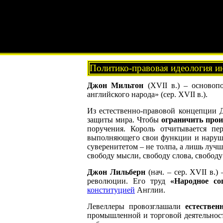
Политико-правовая идеология ин
Джон Мильтон
(XVII в.) – осново
английского народа» (сер. XVII в.).
Из естественно-правовой концепции 
защиты мира. Чтобы
ограничить прои
поручения. Король отчитывается п
выполняющего свои функции и нару
суверенитетом – не толпа, а лишь луч
свободу мысли, свободу слова, свобод
Джон Лильберн
(нач. – сер. XVII в.)
революции. Его труд
«Народное со
конституцией
Англии.
Левеллеры провозглашали
естестве
промышленной и торговой деятельност