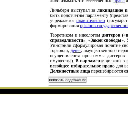
либо изымать эти естественные
права
и
Лильберн выступал за
ликвидацию п
быть подотчетны парламенту (предста
учреждается
правительство
(государст
формирования
органов государственно
Теоретиком и идеологом
диггеров («
справедливости»
,
«Закон свободы»
.
Уинстэнли сформулировал понятие сво
торговли,
денег
, имущественного нера
осуществления программы диггеров 
имущества).
В парламенте
должны за
всеобщее избирательное право
для в
Должностные лица
переизбираются е
показать содержание