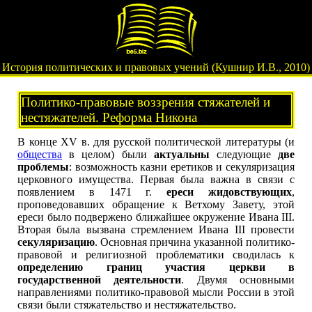
История политических и правовых учений (Кушнир И.В., 2010)
Политико-правовые воззрения стяжателей и
нестяжателей. Реформа Никона
В конце XV в. для русской политической литературы (и
общества
в целом) были
актуальны
следующие
две
проблемы
: возможность казни еретиков и секуляризация
церковного имущества. Первая была важна в связи с
появлением в 1471 г.
ереси жидовствующих
,
проповедовавших обращение к Ветхому Завету, этой
ереси было подвержено ближайшее окружение Ивана III.
Вторая была вызвана стремлением Ивана III провести
секуляризацию
. Основная причина указанной политико-
правовой и религиозной проблематики сводилась к
определению границ участия церкви в
государственной деятельности
. Двумя основными
направлениями политико-правовой мысли России в этой
связи были стяжательство и нестяжательство.