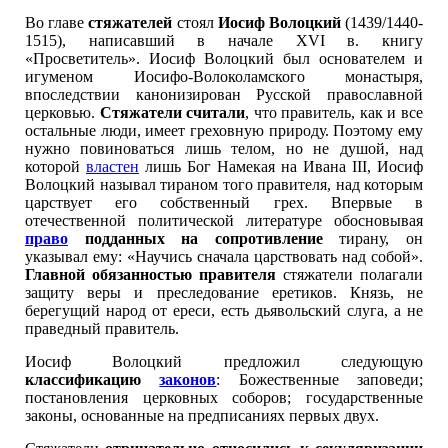
Во главе
стяжателей
стоял
Иосиф Волоцкий
(1439/1440-
1515), написавший в начале XVI в. книгу
«Просветитель». Иосиф Волоцкий был основателем и
игуменом Иосифо-Волоколамского монастыря,
впоследствии канонизирован Русской православной
церковью.
Стяжатели считали
, что правитель, как и все
остальные люди, имеет греховную природу. Поэтому ему
нужно повиноваться лишь телом, но не душой, над
которой
властен
лишь Бог Намекая на Ивана III, Иосиф
Волоцкий называл тираном того правителя, над которым
царствует его собственный грех. Впервые в
отечественной политической литературе обосновывая
право
подданных на сопротивление
тирану, он
указывал ему: «Научись сначала царствовать над собой».
Главной обязанностью правителя
стяжатели полагали
защиту веры и преследование еретиков. Князь, не
берегущий народ от ереси, есть дьявольский слуга, а не
праведный правитель.
Иосиф Волоцкий предложил следующую
классификацию
законов
: Божественные заповеди;
постановления церковных соборов; государственные
законы, основанные на предписаниях первых двух.