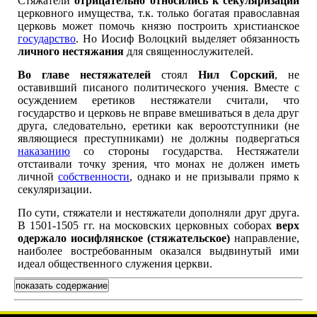
Стяжатели
отрицательно относились к секуляризации
церковного имущества, т.к. только богатая православная
церковь может помочь князю построить христианское
государство
. Но Иосиф Волоцкий выделяет обязанность
личного нестяжания
для священнослужителей.
Во главе нестяжателей
стоял
Нил Сорский
, не
оставивший писаного политического учения. Вместе с
осуждением еретиков нестяжатели считали, что
государство и церковь не вправе вмешиваться в дела друг
друга, следовательно, еретики как вероотступники (не
являющиеся преступниками) не должны подвергаться
наказанию
со стороны государства. Нестяжатели
отстаивали точку зрения, что монах не должен иметь
личной
собственности
, однако и не призывали прямо к
секуляризации.
По сути, стяжатели и нестяжатели дополняли друг друга.
В 1501-1505 гг. на московских церковных соборах
верх
одержало иосифлянское (стяжательское)
направление,
наиболее востребованным оказался выдвинутый ими
идеал общественного служения церкви.
показать содержание