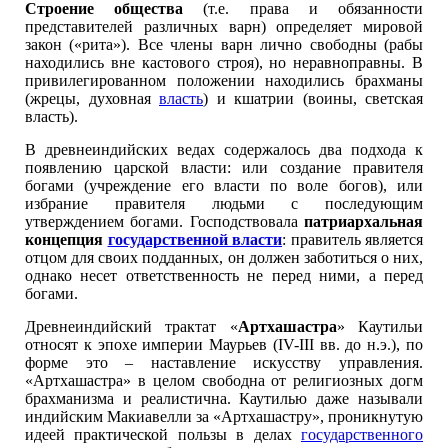
Строение общества
(т.е. права и обязанности
представителей различных варн) определяет мировой
закон («рита»). Все члены варн лично свободны (рабы
находились вне кастового строя), но неравноправны. В
привилегированном положении находились брахманы
(жрецы, духовная
власть
) и кшатрии (воины, светская
власть).
В древнеиндийских ведах содержалось два подхода к
появлению царской власти: или создание правителя
богами (учреждение его власти по воле богов), или
избрание правителя людьми с последующим
утверждением богами. Господствовала
патриархальная
концепция
государственной власти
: правитель является
отцом для своих подданных, он должен заботиться о них,
однако несет ответственность не перед ними, а перед
богами.
Древнеиндийский трактат «
Артхашастра
» Каутильи
относят к эпохе империи Маурьев (IV-III вв. до н.э.), по
форме это – наставление искусству управления.
«Артхашастра» в целом свободна от религиозных догм
брахманизма и реалистична. Каутилью даже называли
индийским Макиавелли за «Артхашастру», проникнутую
идеей практической пользы в делах
государственного