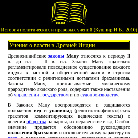
История политических и правовых учений (Кушнир И.В., 2010)
Учения о власти в Древней Индии
Древнеиндийские
законы
Ману
относятся к периоду II
в. до н.э. – II в. н.э. Законы Ману тщательно
регламентировали повседневное существование каждого
индуса в частной и общественной жизни в строгом
соответствии с религиозными догматами брахманизма.
Законы Ману, приписываемые мифическому
прародителю людского рода, содержат также наставления
об
управлении
государством
и по
судопроизводству
.
В Законах Ману воспроизводятся и защищаются
положения
вед
и
упанишад
(религиозно-философских
трактатов, комментирующих ведические тексты) о
делении
общества
на варны, их неравенстве и т.д. Особое
значение придается обоснованию руководящего
положения брахманов
и исключительному характеру их