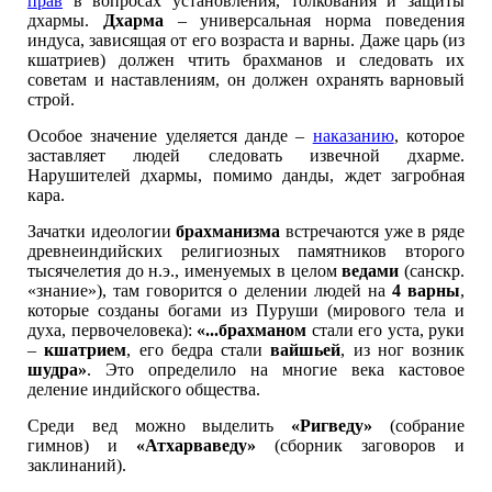
прав
в вопросах установления, толкования и защиты
дхармы.
Дхарма
– универсальная норма поведения
индуса, зависящая от его возраста и варны. Даже царь (из
кшатриев) должен чтить брахманов и следовать их
советам и наставлениям, он должен охранять варновый
строй.
Особое значение уделяется данде –
наказанию
, которое
заставляет людей следовать извечной дхарме.
Нарушителей дхармы, помимо данды, ждет загробная
кара.
Зачатки идеологии
брахманизма
встречаются уже в ряде
древнеиндийских религиозных памятников второго
тысячелетия до н.э., именуемых в целом
ведами
(санскр.
«знание»), там говорится о делении людей на
4 варны
,
которые созданы богами из Пуруши (мирового тела и
духа, первочеловека):
«...брахманом
стали его уста, руки
–
кшатрием
, его бедра стали
вайшьей
, из ног возник
шудра»
. Это определило на многие века кастовое
деление индийского общества.
Среди вед можно выделить
«Ригведу»
(собрание
гимнов) и
«Атхарваведу»
(сборник заговоров и
заклинаний).