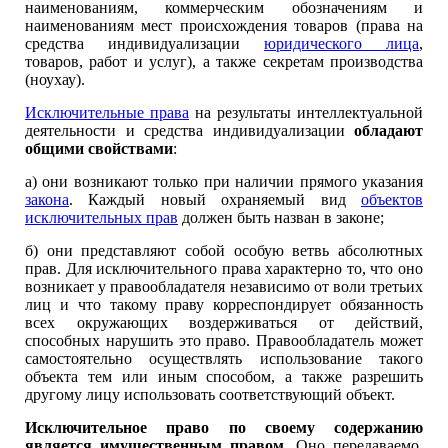
наименованиям, коммерческим обозначениям и
наименованиям мест происхождения товаров (права на
средства индивидуализации
юридического лица
,
товаров, работ и услуг), а также секретам производства
(ноухау).
Исключительные права
на результаты интеллектуальной
деятельности и средства индивидуализации
обладают
общими свойствами
:
а) они возникают только при наличии прямого указания
закона
. Каждый новый охраняемый вид
объектов
исключительных прав
должен быть назван в законе;
б) они представляют собой особую ветвь абсолютных
прав. Для исключительного права характерно то, что оно
возникает у правообладателя независимо от воли третьих
лиц и что такому праву корреспондирует обязанность
всех окружающих воздерживаться от действий,
способных нарушить это право. Правообладатель может
самостоятельно осуществлять использование такого
объекта тем или иным способом, а также разрешить
другому лицу использовать соответствующий объект.
Исключительное право по своему содержанию
является имущественным правом
. Оно передаваемо,