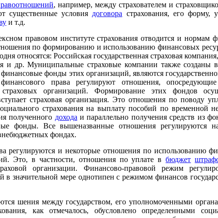
правоотношений
, например, между страхователем и страховщико
ают существенные условия
договора
страхования, его форму, 
ву
и т.д.
лексном правовом институте страхования отводится и нормам ф
отношения по формированию и использованию финансовых ресу
одня относятся: Российская государственная страховая компания
ия и др. Муниципальные страховые компании также созданы в
 финансовые фонды этих организаций, являются государственн
 финансового права регулируют отношения, опосредующи
страховых организаций. Формирование этих фондов осуще
вступает страховая организация. Это отношения по поводу у
социального страхования на выплату пособий по временной н
ния полученного
дохода
и параллельно получения средств из фон
вые фонды. Все вышеназванные отношения регулируются на
 внебюджетных фондах.
ва регулируются и некоторые отношения по использованию фи
ий. Это, в частности, отношения по уплате в
бюджет
штраф
аховой организации. Финансово-правовой режим регулир
й в значительной мере однотипен с режимом финансов госуда
ются шения между государством, его уполномоченными орган
хования, как отмечалось, обусловлено определенными соци