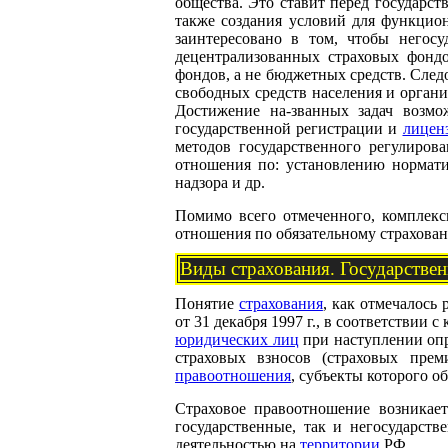
общества. Это ставит перед государс
также создания условий для функцио
заинтересовано в том, чтобы негосу
децентрализованных страховых фондо
фондов, а не бюджетных средств. Следо
свободных средств населения и орган
Достижение на-званных задач возмо
государственной регистрации и
лицен
методов государственного регулиров
отношения по: установлению нормати
надзора и др.
Помимо всего отмеченного, комплекс
отношения по обязательному страхова
Виды страхования. Государствен
Понятие
страхования
, как отмечалось 
от 31 декабря 1997 г., в соответствии
юридических лиц
при наступлении опр
страховых взносов (страховых пре
правоотношения
, субъекты которого 
Страховое правоотношение возникает
государственные, так и негосударст
деятельностью на
территории
РФ.