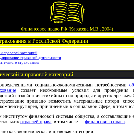
Финансовое право РФ (Карасева М.В., 2004)
трахования в Российской Федерации
 и правовой категорий
улирование страховой деятельности
ательного страхования
ической и правовой категорий
а определенными социально-экономическими потребностями
об
ахование
создает необходимые условия для проведения п
ствий воздействия стихийных сил природы и других чрезвыча
 страхование призвано возместить материальные потери, спос
омпенсируя вред, причиненный в социальной сфере, в том числ
ым институтом финансовой системы общества, а составляющие 
скольких
отраслей права
, в том числе —
финансового права
.
ано как экономическая и правовая категории.