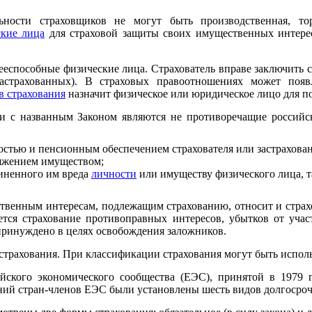
ьности страховщиков не могут быть производственная, тор
ские лица
для страховой защиты своих имущественных интере
ееспособные физические лица. Страхователь вправе заключить 
астрахованных). В страховых правоотношениях может появл
в страхования
назначит физическое или юридическое лицо для п
ии с названным Законом являются не противоречащие российс
остью и пенсионным обеспечением страхователя или застрахова
ряжением имуществом;
иненного им вреда
личности
или имуществу физического лица, т
венным интересам, подлежащим страхованию, относит и страхо
ется страхование противоправных интересов, убытков от участ
принуждено в целях освобождения заложников.
страхования. При классификации страхования могут быть испол
йского экономического сообщества (ЕЭС), принятой в 1979 г
ний стран-членов ЕЭС были установлены шесть видов долгосроч