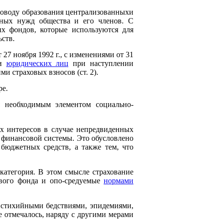
поводу образования централизованныхи
ных нужд общества и его членов. С
ых фондов, которые используются для
ств.
27 ноября 1992 г., с изменениями от 31
 и
юридических лиц
при наступлении
и страховых взносов (ст. 2).
ре.
ся необходимым элементом социально-
х интересов в случае непредвиденных
о финансовой системы. Это обусловлено
 бюджетных средств, а также тем, что
 категория. В этом смысле страхование
ового фонда и опо-средуемые
нормами
 стихийными бедствиями, эпидемиями,
е отмечалось, наряду с другими мерами