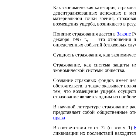
Как экономическая категория, страхо
децентрализованных денежных и ма
материальной точки зрения, страхов
возмещения ущерба, возникшего в резу
Понятие страхования дается в
Законе
РФ
декабря 1997 г., — это отношения
определенных событий (страховых случ
Сущность страхования, как экономичес
Страхование, как система защиты 
экономической системы общества.
Создание страховых фондов имеет це
обстоятельств, а также оказывает пол
тем, что возмещение ущерба осуществ
страхование является одним из наибо
В научной литературе страхование рас
представляет собой общественные о
права
.
В соответствии со ст. 72 (п. «з» ч. 1)
ликвидации их последствий находится 