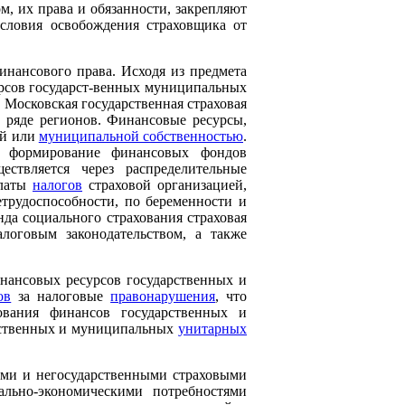
м, их права и обязанности, закрепляют
условия освобождения страховщика от
инансового права. Исходя из предмета
рсов государст-венных муниципальных
, Московская государственная страховая
 ряде регионов. Финансовые ресурсы,
ой или
муниципальной собственностью
.
е формирование финансовых фондов
ствляется через распределительные
платы
налогов
страховой организацией,
етрудоспособности, по беременности и
да социального страхования страховая
логовым законодательством, а также
нансовых ресурсов государственных и
ов
за налоговые
правонарушения
, что
ования финансов государственных и
рственных и муниципальных
унитарных
ами и негосударственными страховыми
ально-экономическими потребностями