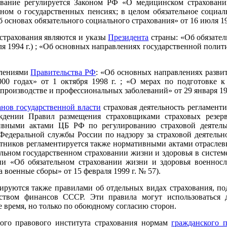
хование регулируется Законом РФ «О медицинском страхован
ном о государственных пенсиях; в целом обязательное социаль
 основах обязательного социального страхования» от 16 июля 19
страхования являются и указы
Президента
страны: «Об обязате
реля 1994 г.) ; «Об основных направлениях государственной полит
влениями
Правительства РФ
: «Об основных направлениях разви
0 годах» от 1 октября 1998 г. ; «О мерах по подготовке к 
 производстве и профессиональных заболеваний» от 29 января 199
анов государственной власти
страховая деятельность регламент
ждении Правил размещения страховщиками страховых резерв
вными актами ЦБ РФ по регулированию страховой деятель
едеральной службы России по надзору за страховой деятельно
отников регламентируется также нормативными актами отраслев
льном государственном страховании жизни и здоровья в системе
и «Об обязательном страховании жизни и здоровья военнос
 военные сборы» от 15 февраля 1999 г. № 57).
ируются также правилами об отдельных видах страхования, п
рством финансов СССР. Эти правила могут использоваться
е время, но только по обоюдному согласию сторон.
ного правового института страхования нормам
гражданского п