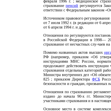
февраля 1996 г. ; медицинское стра
страхование
пенсий
регулируется Зако
ответствии с Федеральным законом «Об
Источником правового регулирования 
от 7 июля 1992 г. (в редакции от 6 ап
от 6 апреля 1994 г. и др.
Отношения по регулируются постано
в Российской Федерации в 1998— 200
страхование от несчастных слу-чаев на
Помимо названных актов высших
орг
РФ (например, приказом «Об утвер
инструкциями МНС России, нормати
продолжают действовать инструкции Ф
страхования отдельных категорий раб
Министра внутренних дел «Об обязате
825 ; приказом Директора
ФСБ
Росси
безопасности и граждан, призванных на
Отношения по страхованию регламент
издано до начала 90-х гг. Министе
участниками страхования и в настояще
Основное место в системе комплекс