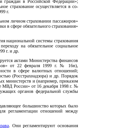
ии граждан в Российской Федерации»;
ное страхование осуществляется в со-
99 г.
льном личном страховании пассажиров»
ики в сфере обязательного страхования»
тия национальной системы страхования
переходу на обязательное социальное
9 г. и др.
ируется актами Министерства финансов
ов» от 22 февраля 1999 г. № 16н),
ности в сфере валютных отношений;
стью (Росстрахнадзора) и др. Порядок
ых министерств и (например, приказом
 МВД России» от 16 декабря 1998 г. №
лужащих органов федеральной службы
одавляющее большинство которых было
 для регламентации отношений между
рава
. Они регламентируют основания