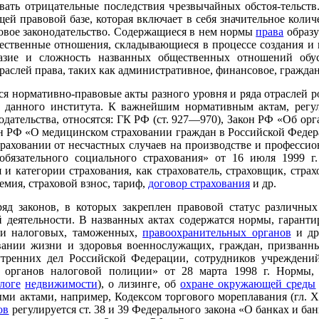
ать отрицательные последствия чрезвычайных обстоя-тельств
ей правовой базе, которая включает в себя значительное коли
овое законодательство. Содержащиеся в нем нормы
права
образу
ественные отношения, складывающиеся в процессе создания и 
разие и сложность названных общественных отношений обу
аслей права, таких как административное, финансовое, гражда
я нормативно-правовые акты разного уровня и ряда отраслей ро
м данного института. К важнейшим нормативным актам, рег
одательства, относятся: ГК РФ (ст. 927—970), Закон РФ «Об орг
кон РФ «О медицинском страховании граждан в Российской Федер
траховании от несчастных случаев на производстве и профессио
обязательного социального страхования» от 16 июля 1999 г
и категории страхования, как страхователь, страховщик, страхо
емия, страховой взнос, тариф,
договор страхования
и др.
ряд законов, в которых закреплен правовой статус различны
 деятельности. В названных актах содержатся нормы, гарант
ки налоговых, таможенных,
правоохранительных органов
и др
овании жизни и здоровья военнослужащих, граждан, призванн
утренних дел Российской Федерации, сотрудников учреждени
 органов налоговой полиции» от 28 марта 1998 г. Нормы,
алоге
недвижимости
), о лизинге, об
охране окружающей среды
ми актами, например, Кодексом торгового мореплавания (гл. 
ов
регулируется ст. 38 и 39 Федерального закона «О банках и бан