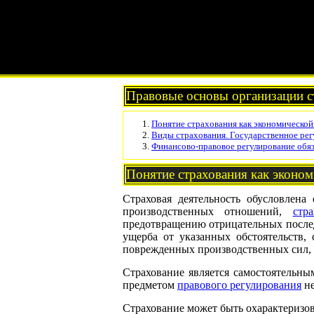
Правовые основы организации с
Понятие страхования как экономической
Виды страхования. Государственное рег
Финансово-правовое регулирование обяз
Понятие страхования как эконом
Страховая деятельность обусловлен
производственных отношений,
стр
предотвращению отрицательных послед
ущерба от указанных обстоятельств,
поврежденных производственных сил, к
Страхование является самостоятельн
предметом
правового регулирования
не
Страхование может быть охарактеризов