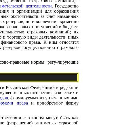
осударственных страховых компаний, а
мательской деятельности
. Государство
ления и организаций для образования
ных обстоятельств за счет названных
вых резервов, но и вовлечения временно
иков налоговых поступлений в бюджет.
ятельностью страховых компаний; их
ю и торговую виды деятельности; иных
 финансового права. К ним относятся
 резервов; осуществлению страхового
нсово-правовые нормы, регу-лирующие
а в Российской Федерации» в редакции
е имущественных интересов физических и
одов
, формируемых из уплаченных ими
ормами права
и приобретают форму
ответствии с законом могут быть как
ю (разрешение) заниматься страховой