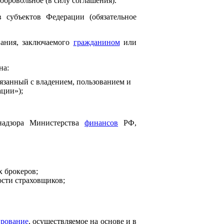
обровольное (в силу соглашения).
субъектов Федерации (обязательное
вания, заключаемого
гражданином
или
на:
язанный с владением, пользованием и
ации»);
 надзора Министерства
финансов
РФ,
х брокеров;
сти страховщиков;
ирование
, осуществляемое на основе и в