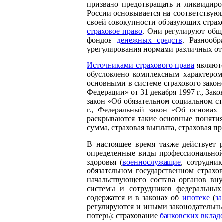
призвано предотвращать и ликвидиров
России основывается на соответствующ
своей совокупности образующих страх
страховое право
. Они регулируют общ
фондов
денежных средств
. Разнооб
урегулирования нормами различных отр
Источниками страхового права
являютс
обусловлено комплексным характеро
основными в системе страхового закон
Федерации» от 31 декабря 1997 г., За
закон «Об обязательном социальном с
г., Федеральный закон «Об основах 
раскрываются такие основные понятия 
сумма, страховая выплата, страховая пр
В настоящее время также действует 
определенные виды профессиональной
здоровья (
военнослужащие
, сотрудни
обязательном государственном страх
начальствующего состава органов вн
системы и сотрудников федеральных
содержатся и в законах об
ипотеке
(
з
регулируются и иными законодательны
потерь); страхование
банковских вклад