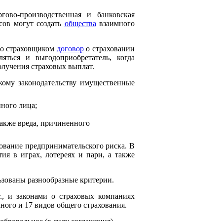
гово-производственная и банковская
сов могут создать
общества
взаимного
со страховщиком
договор
о страховании
яться и выгодоприобретатель, когда
олучения страховых выплат.
кому законодательству имущественные
нного лица;
акже вреда, причиненного
вание предпринимательского риска. В
ия в играх, лотереях и пари, а также
ьзованы разнообразные критерии.
., и законами о страховых компаниях
ного и 17 видов общего страхования.