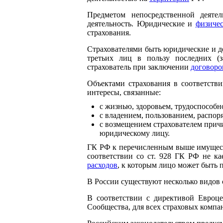
Предметом непосредственной деятел
деятельность. Юридические и
физиче
страхования.
Страхователями быть юридические и д
третьих лиц в пользу последних (з
страхователь при заключении
договоро
Объектами страхования в соответств
интересы, связанные:
с жизнью, здоровьем, трудоспособн
с владением, пользованием, распо
с возмещением страхователем прич
юридическому лицу.
ГК РФ к перечисленным выше имущест
соответствии со ст. 928 ГК РФ не ка
расходов
, к которым лицо может быть 
В России существуют несколько видов 
В соответствии с директивой Евроце
Сообщества, для всех страховых компа