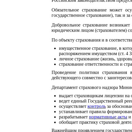
Российским законодательством предусмо
Обязательное страхование может ос
государственное страхование), так и за 
Добровольное страхование возникает
юридическим лицом (страхователем) со
По объекту страхования и в соответств
имущественное страхование, в кот
распоряжением имуществом (ст. 4 З
личное страхование (жизнь, здоровь
страхование ответственности и стр
Проведение политики страхования 
действующего совместно с заинтерес
Департамент страхового надзора Мин
выдает страховщикам лицензии на 
ведет единый Государственный реес
осуществляет
контроль
за обоснова
устанавливает правила формирован
разрабатывает
нормативные акты
и 
обобщает практику страховой деяте
Важнейшим проявлением государственн