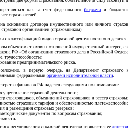
трены две формы страхования: обязательное (в силу закона) и д
уществляться как за счет федерального
бюджета
и бюджетов 
счет страхователей.
 на основании договора имущественного или личного страхо
 страховой организацией (страховщиком).
ии с классификацией видов страховой деятельности оно делится 
ором объектом страховых отношений имущественный интерес, св
акона РФ «Об организации страхового дела в Российской Федер
е, трудоспособность);
ахование предпринимательского риска.
возложено, в первую очередь, на Департамент страхового
ованными федеральными
органами исполнительной власти
.
истерства финансов РФ наделен следующими полномочиями:
осуществление страховой деятельности;
тр страховщиков, объединений страховщиков и реестр страховы
нностью страховых тарифов и обеспеченностью платежеспособно
ия и размещения страховых резервов;
методические документы по вопросам страхования;
льности.
ого регулирования страховой деятельности является ее
лиценз