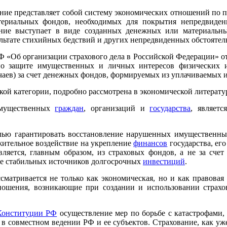
вание представляет собой систему экономических отношений по 
териальных фондов, необходимых для покрытия непредвиден
ание выступает в виде созданных денежных или материальн
льтате стихийных бедствий и других непредвиденных обстоятель
 «Об организации страхового дела в Российской Федерации» от 
 по защите имущественных и личных интересов физических
аев) за счет денежных фондов, формируемых из уплачиваемых им
кой категории, подробно рассмотрена в экономической литерату
имущественных
граждан
, организаций и
государства
, являет
лью гарантировать восстановление нарушенных имущественны
ожительное воздействие на укрепление
финансов
государства, ег
ляется, главным образом, из страховых фондов, а не за счет
лее стабильных источников долгосрочных
инвестиций
.
сматривается не только как экономическая, но и как правовая
тношения, возникающие при создании и использовании страх
Конституции РФ
осуществление мер по борьбе с катастрофами,
в совместном ведении РФ и ее субъектов. Страхование, как уж