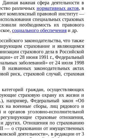
. Данная важная сфера деятельности в
чество различных
нормативных актов
, в
ют комплексный правовой институт —
использования специальных страховых
словили необходимость их правового
нское,
социального обеспечения
и др.
ссийского законодательства, что также
улирующим страхование и являющимся
анизации страхового дела в Российской
ации» от 28 июня 1991 г., Федеральный
нальных заболеваний» от 24 июля 1998
. В названных законодательных актах
вой риск, страховой случай, страховая
х категорий граждан, осуществляющих
ирующие страховую охрану их жизни и
.), например, Федеральный закон «Об
ых на военные сборы, лиц рядового и
й и органов уголовно-исполнительной
 регулирующие страховые отношения,
и других. Отношения по страхованию
XII — о страховании от имущественных
ковской деятельности», в редакции от 3