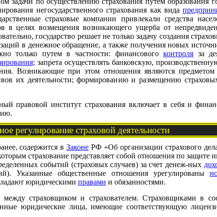
твом задачи по осуществлению страхования путем образования г
нирования негосударственного страхования как вида
предприни
дарственные страховые компании привлекали средства насе
в в целях возмещения возникающего ущерба от непредвиден
вательно, государство решает не только задачу создания страхо
изаций в денежное обращение, а также получения новых источн
жно только путем в частности: финансового
контроля
за де
зирования
; запрета осуществлять банковскую, производственну
ания. Возникающие при этом отношения являются предметом
вов их деятельности; формированию и размещению страховых
ный правовой институт страхования включает в себя и фина
нию.
ное регулирование страховой деятельности
ранее, содержится в
Законе
РФ «Об организации страхового дел
 с которым страхование представляет собой отношения по защит
еделенных событий (страховых случаев) за счет денеж-ных
дох
мий). Указанные общественные отношения урегулированы
н
обладают юридическими
правами
и обязанностями.
 между страховщиком и страхователем. Страховщиками в со
венные юридические лица, имеющие соответствующую лицензи