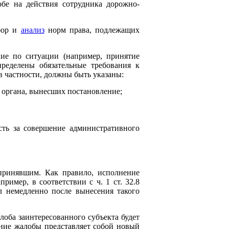
бе на действия сотрудника дорожно-
ыбор и
анализ
норм права, подлежащих
ние по ситуации (например, принятие
ределены обязательные требования к
 частности, должны быть указаны:
о органа, вынесших постановление;
сть за совершение административного
 принявшим. Как правило, исполнение
имер, в соответствии с ч. 1 ст. 32.8
л немедленно после вынесения такого
оба заинтересованного субъекта будет
ение жалобы представляет собой новый