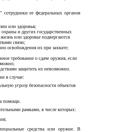
е" сотрудники ее федеральных органов
зни или здоровья;
й охраны и других государственных
 жизнь или здоровье подвергаются
твами связи;
вно освобождения их при захвате;
ное требование о сдаче оружия, если
зможно;
едствами защитить их невозможно.
е в случае:
альную угрозу безопасности объектов
ва помощи.
тельными рамками, в числе которых:
ия;
пециальные средства или оружие. В