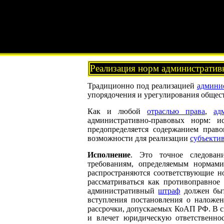
Реализация норм административ
Традиционно под реализацией
админи
упорядочения и урегулирования обще
Как и любой
отраслью права
,
ад
административно-правовых норм: и
предопределяется содержанием право
возможности для реализации
субъекти
Исполнение
. Это точное следован
требованиям, определяемым нормам
распространяются соответствующие н
рассматриваться как противоправное
административный
штраф
должен быт
вступления постановления о наложе
рассрочки, допускаемых КоАП РФ. В с
и влечет юридическую ответственнос