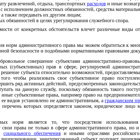
лату развлечений, отдыха, транспортных
расходов
и иные вознагр
х с исполнением должностных обязанностей, средства материальн
 а также передавать их другим лицам;
х обязанностей в целях урегулирования служебного спора.
мости от конкретных обстоятельств влечет различные виды от
ния норм административного права мы можем обратиться к мно
рной безопасности и подобными нормативными правовыми док
обровольное совершение субъектами административно-право
ных (субъективных) прав в сфере, регулируемой администра
е решение субъекта относительно возможностей, предоставляемы
 того чтобы реализовать свое субъективное право поступл
ершить ряд активных действий, предусмотренных законодательст
тупать на данную службу, поскольку обязанность такого посту
и иные субъективные права, например право на предприниматель
 ее видов установлено не административным, а
гражданским п
 перечень которых определяется законом, юридическое лицо 
овых норм является то, что посредством использован
 свои права не только в сфере административного права, но и
ом
социального обеспечения
и иными отраслями российского 
 лицензировании, заинтересованный субъект получает лицензию