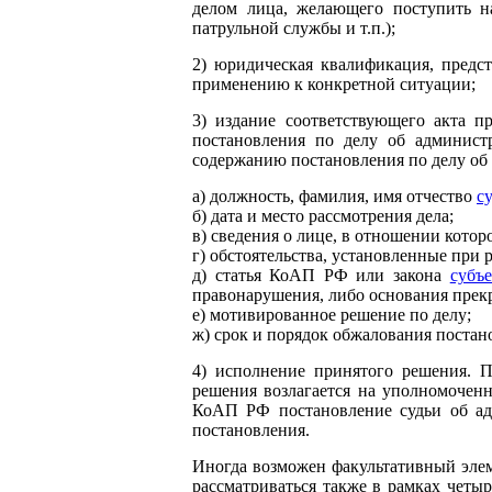
делом лица, желающего поступить н
патрульной службы и т.п.);
2) юридическая квалификация, предс
применению к конкретной ситуации;
3) издание соответствующего акта п
постановления по делу об админист
содержанию постановления по делу об
а) должность, фамилия, имя отчество
с
б) дата и место рассмотрения дела;
в) сведения о лице, в отношении котор
г) обстоятельства, установленные при 
д) статья КоАП РФ или закона
субъ
правонарушения, либо основания прекр
е) мотивированное решение по делу;
ж) срок и порядок обжалования постан
4) исполнение принятого решения. П
решения возлагается на уполномоченн
КоАП РФ постановление судьи об адм
постановления.
Иногда возможен факультативный элем
рассматриваться также в рамках четы