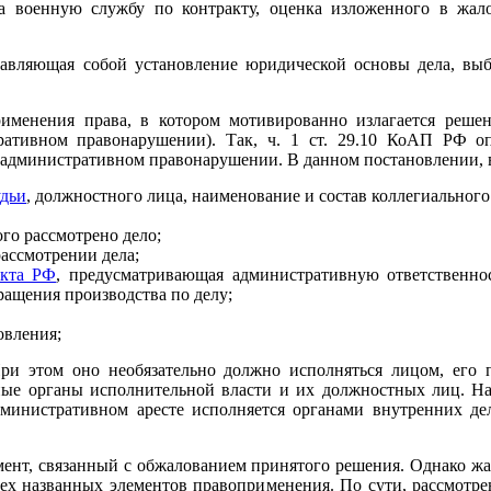
а военную службу по контракту, оценка изложенного в жало
тавляющая собой установление юридической основы дела, в
рименения права, в котором мотивированно излагается реше
ративном правонарушении). Так, ч. 1 ст. 29.10 КоАП РФ оп
 административном правонарушении. В данном постановлении, в
удьи
, должностного лица, наименование и состав коллегиальног
ого рассмотрено дело;
рассмотрении дела;
екта РФ
, предусматривающая административную ответственно
ащения производства по делу;
овления;
ри этом оно необязательно должно исполняться лицом, его
ые органы исполнительной власти и их должностных лиц. Напр
инистративном аресте исполняется органами внутренних де
ент, связанный с обжалованием принятого решения. Однако жал
рех названных элементов правоприменения. По сути, рассмотр