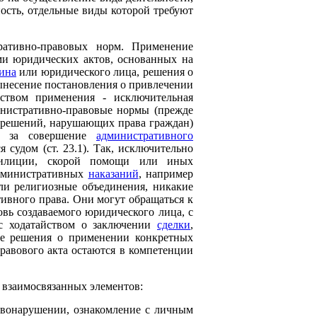
ость, отдельные виды которой требуют
ративно-правовых норм. Применение
и юридических актов, основанных на
ина
или юридического лица, решения о
вынесение постановления о привлечении
дством применения - исключительная
нистративно-правовые нормы (прежде
 решений, нарушающих права граждан)
за совершение
административного
судом (ст. 23.1). Так, исключительно
милиции, скорой помощи или иных
административных
наказаний
, например
ли религиозные объединения, никакие
вного права. Они могут обращаться к
вь создаваемого юридического лица, с
 с ходатайством о заключении
сделки
,
тие решения о применении конкретных
правового акта остаются в компетенции
 взаимосвязанных элементов:
равонарушении, ознакомление с личным