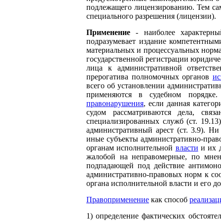
подлежащего лицензированию. Тем сам
специального разрешения (лицензии).
Применение
- наиболее характерны
подразумевает издание компетентны
материальных и процессуальных норм
государственной регистрации юридичес
лица к административной ответстве
прерогатива полномочных органов
ис
всего об установлении административ
применяются в судебном порядке
правонарушения
, если данная катего
судом рассматриваются дела, св
специализированных служб (ст. 19.1
административный арест (ст. 3.9). Н
иные субъекты административно-прав
органам исполнительной
власти
и их д
жалобой на неправомерные, по мнен
подпадающей под действие антимоноп
административно-правовых норм к с
органа исполнительной власти и его д
Правоприменение
как способ
реализац
1) определение фактических обстояте