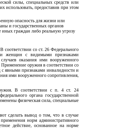
ческой силы, специальных средств или
х использовать, предоставив при этом
венную опасность для жизни или
раны и государственных органов
е иных граждан либо реальную угрозу
 соответствии со ст. 26 Федерального
ении женщин с видимыми признаками
 случаев оказания ими вооруженного
 Применение оружия в соответствии со
иц с явными признаками инвалидности и
азания ими вооруженного сопротивления,
ужия. В соответствии с п. 4 ст. 24
федерального органа государственной
рименены физическая сила, специальные
ют сделать вывод о том, что в случае
м применения норм административного
етное действие, основанное на норме