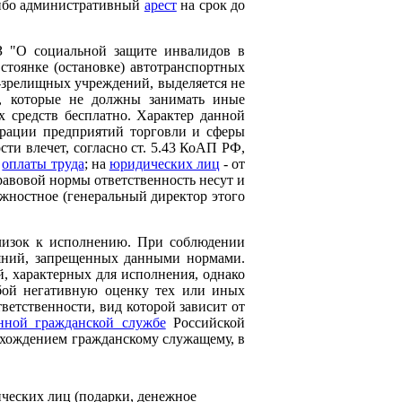
либо административный
арест
на срок до
З "О социальной защите инвалидов в
 стоянке (остановке) автотранспортных
-зрелищных учреждений, выделяется не
в, которые не должны занимать иные
 средств бесплатно. Характер данной
страции предприятий торговли и сферы
ти влечет, согласно ст. 5.43 КоАП РФ,
в
оплаты труда
; на
юридических лиц
- от
авовой нормы ответственность несут и
лжностное (генеральный директор этого
лизок к исполнению. При соблюдении
еяний, запрещенных данными нормами.
, характерных для исполнения, однако
обой негативную оценку тех или иных
ветственности, вид которой зависит от
енной гражданской службе
Российской
рохождением гражданскому служащему, в
ческих лиц (подарки, денежное