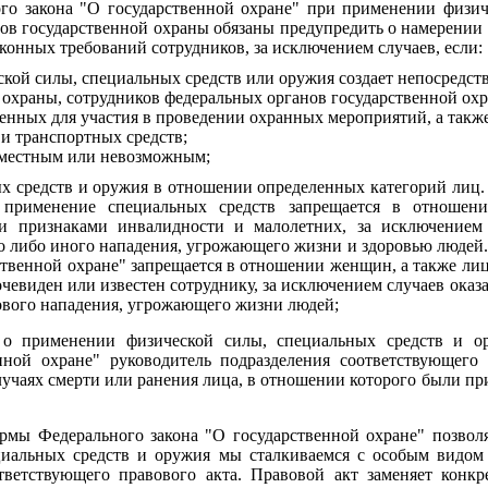
ного закона "О государственной охране" при применении физи
ов государственной охраны обязаны предупредить о намерении и
конных требований сотрудников, за исключением случаев, если:
кой силы, специальных средств или оружия создает непосредст
й охраны, сотрудников федеральных органов государственной ох
ченных для участия в проведении охранных мероприятий, а такж
и транспортных средств;
уместным или невозможным;
х средств и оружия в отношении определенных категорий лиц. В
" применение специальных средств запрещается в отнош
и признаками инвалидности и малолетних, за исключением
о либо иного нападения, угрожающего жизни и здоровью людей.
рственной охране" запрещается в отношении женщин, а также л
 очевиден или известен сотруднику, за исключением случаев ок
вого нападения, угрожающего жизни людей;
о применении физической силы, специальных средств и ор
нной охране" руководитель подразделения соответствующего 
лучаях смерти или ранения лица, в отношении которого были п
рмы Федерального закона "О государственной охране" позволя
циальных средств и оружия мы сталкиваемся с особым видо
тветствующего правового акта. Правовой акт заменяет конкр