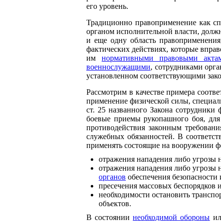
его уровень.
Традиционно правоприменение как сп
органом исполнительной власти, должн
и еще одну область правоприменения,
фактических действиях, которые впра
им
нормативными правовыми акта
военнослужащими
, сотрудниками орг
установленном соответствующими зак
Рассмотрим в качестве примера соотв
применение физической силы, специал
ст. 25 названного Закона сотрудники
боевые приемы рукопашного боя, дл
противодействия законным требовани
служебных обязанностей. В соответст
применять состоящие на вооружении фе
отражения нападения либо угрозы 
отражения нападения либо угрозы 
органов
обеспечения безопасности 
пресечения массовых беспорядков 
необходимости остановить транспо
объектов.
В состоянии
необходимой обороны
и