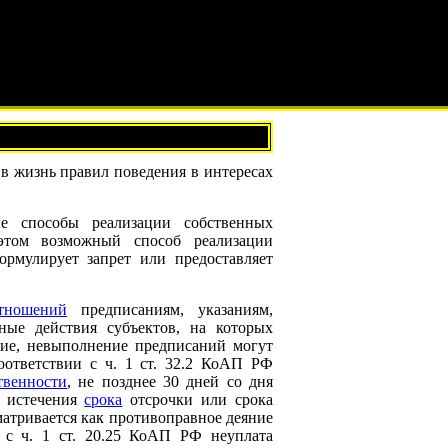
в жизнь правил поведения в интересах
е способы реализации собственных
 этом возможный способ реализации
ормулирует запрет или предоставляет
тношений
предписаниям, указаниям,
ные действия субъектов, на которых
ние, невыполнение предписаний могут
соответствии с ч. 1 ст. 32.2 КоАП РФ
твенности
, не позднее 30 дней со дня
я истечения
срока
отсрочки или срока
атривается как противоправное деяние
и с ч. 1 ст. 20.25 КоАП РФ неуплата