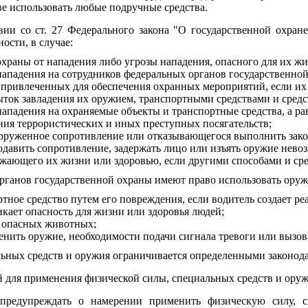
е использовать любые подручные средства.
вии со ст. 27 Федерального закона "О государственной охран
ости, в случае:
храны от нападения либо угрозы нападения, опасного для их жи
нападения на сотрудников федеральных органов государственно
, привлеченных для обеспечения охранных мероприятий, если их
ыток завладения их оружием, транспортными средствами и средс
ападения на охраняемые объекты и транспортные средства, а ра
ния террористических и иных преступных посягательств;
оруженное сопротивление или отказывающегося выполнить закон
одавить сопротивление, задержать лицо или изъять оружие нево
ожающего их жизни или здоровью, если другими способами и ср
рганов государственной охраны имеют право использовать оружи
тное средство путем его повреждения, если водитель создает ре
кает опасность для жизни или здоровья людей;
я опасных животных;
нить оружие, необходимости подачи сигнала тревоги или вызо
ьных средств и оружия ограничивается определенными законода
 для применения физической силы, специальных средств и оруж
 предупреждать о намерении применить физическую силу, с