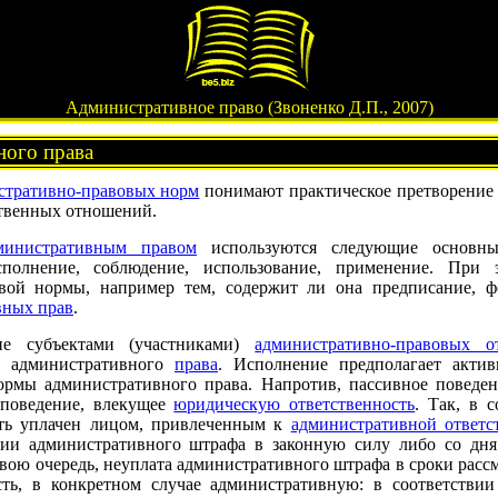
Административное право (Звоненко Д.П., 2007)
ного права
стративно-правовых норм
понимают практическое претворение 
ственных отношений.
министративным правом
используются следующие основны
сполнение, соблюдение, использование, применение. При
вой нормы, например тем, содержит ли она предписание, ф
вных прав
.
ие субъектами (участниками)
административно-правовых о
и административного
права
. Исполнение предполагает актив
ормы административного права. Напротив, пассивное поведе
 поведение, влекущее
юридическую ответственность
. Так, в 
ь уплачен лицом, привлеченным к
административной ответс
нии административного штрафа в законную силу либо со дн
вою очередь, неуплата административного штрафа в сроки рассм
ть, в конкретном случае административную: в соответстви