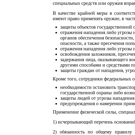
специальных средств или оружия вправ
В качестве крайней меры в соответст
имеют право применять оружие, в частн
защиты объектов государственной о
отражения нападения либо угрозы 
органов обеспечения безопасности
опасности, а также пресечения поп
отражения нападения либо угрозы н
освобождения заложников, пресече
задержания лица, оказывающего во
другими способами и средствами п
защиты граждан от нападения, угр
Кроме того, сотрудники федеральных о
необходимости остановить транспор
государственной охраны либо возни
защиты людей от угрозы нападени
предупреждения о намерении приме
Применение физической силы, специал
1) исчерпывающий перечень оснований
2) обязанность по общему правилу