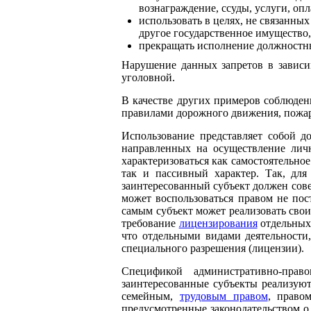
вознаграждение, ссуды, услуги, оп
использовать в целях, не связанны
другое государственное имущество,
прекращать исполнение должностны
Нарушение данных запретов в зависи
уголовной.
В качестве других примеров соблюде
правилами дорожного движения, пожа
Использование представляет собой д
направленных на осуществление лич
характеризоваться как самостоятельно
так и пассивный характер. Так, для
заинтересованный субъект должен сов
может воспользоваться правом не пос
самым субъект может реализовать сво
требование
лицензирования
отдельных
что отдельными видами деятельности,
специального разрешения (лицензии).
Спецификой административно-прав
заинтересованные субъекты реализуют
семейным,
трудовым правом
, прав
предусмотренные законодательством о