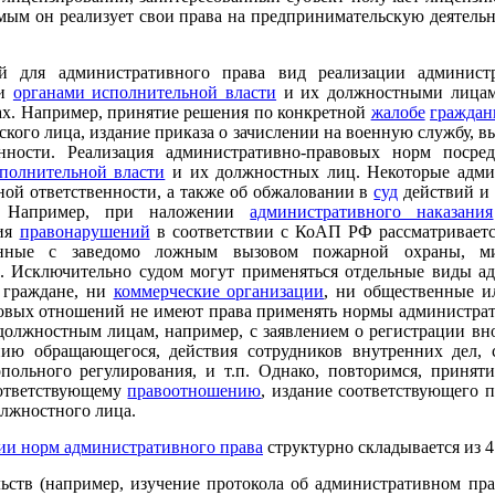
ым он реализует свои права на предпринимательскую деятельн
й для административного права вид реализации админист
ми
органами исполнительной власти
и их должностными лицам
ах. Например, принятие решения по конкретной
жалобе
граждан
кого лица, издание приказа о зачислении на военную службу, 
нности. Реализация административно-правовых норм посре
полнительной власти
и их должностных лиц. Некоторые адми
ной ответственности, а также об обжаловании в
суд
действий и
. Например, при наложении
административного наказания
рия
правонарушений
в соответствии с КоАП РФ рассматривается 
язанные с заведомо ложным вызовом пожарной охраны, 
3). Исключительно судом могут применяться отдельные виды 
и граждане, ни
коммерческие организации
, ни общественные и
овых отношений не имеют права применять нормы администрати
олжностным лицам, например, с заявлением о регистрации вно
ию обращающегося, действия сотрудников внутренних дел,
ольного регулирования, и т.п. Однако, повторимся, приня
оответствующему
правоотношению
, издание соответствующего 
олжностного лица.
ии норм административного права
структурно складывается из 4
льств (например, изучение протокола об административном п