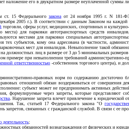
чет наложение его в двукратном размере неуплаченной суммы 
ем ст. 15 Федерального
закона
от 24 ноября 1995 г. N 181-Ф
декабря 2005 г.). В соответствии с данным Законом на каждой
й
торговли, сферы услуг, медицинских, спортивных и культурно
о места) для парковки автотранспортных средств инвалидо
льзуются местами для парковки специальных автотранспортных
я тех субъектов, кому она адресована (в частности, админи
арковочных мест для инвалидов. Невыполнение такой обязаннос
на должностных лиц в размере от 3 до 5 минимальных размеро
енном примере при невыполнении требований административно-пр
ченной ответственностью
-собственник торгового центра), и до
административно-правовых норм по содержанию достаточно б
-правовых отношений обязан воздерживаться от совершения д
исполнение: субъект может не предпринимать активных действий
вия, формулируемые через запреты, которые представляют с
рства
. Нарушение запрета влечет привлечение к юридической от
рушения. Так, статьей 17 Федерального закона "О
государств
ь запретов, связанных с гражданской службой. В связи с ее п
 деятельность
;
олжностных обязанностей вознаграждения от физических и юриди