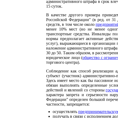
административного штрафа в срок вле
15 суток.
В качестве другого примера привед
Российской Федерации" (в ред. от 31 
средств, в том числе около
предприяти
менее 10% мест (но не менее одног
транспортные средства. Инвалиды по
нормы предполагает активные действи
услуг), выражающиеся в организации п
наложение административного штрафа 
30 до 50. Таким образом, в рассмотр
юридическое лицо (
общество с ограни
торгового центра).
Соблюдение как способ реализации 
субъект (участник) административно
Здесь имеет место как бы пассивное 
обязан выполнять определенные усло
действий и явлений со стороны
госуда
характера запрета и серьезности на
Федерации" определен большой перечен
частности, запрещается:
осуществлять
предпринимательскую
получать в связи с исполнением д