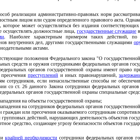
особ реализации административно-правовых норм рассматрива
остным лицом или судом определенного правового акта. Однако
 которое может осуществляться без издания соответствующих
ве осуществлять должностные лица,
государственные служащие
в
ми
. Наиболее характерным примером таких действий, по
анов внутренних дел, другими государственными служащими
ор
онодательными актами.
етствующие положения Федерального закона "О государственно
ьных средств и оружия сотрудниками федеральных органов госуд
 федеральных органов государственной охраны имеют право пр
я пресечения
преступлений
и иных правонарушений,
задержан
ям сотрудников, если ненасильственные способы не обеспеч
вии со ст. 26 данного Закона сотрудники федеральных органо
деральных органов государственной охраны специальные средств
нападения на объекты государственной охраны;
нападения на сотрудников федеральных органов государственно
и граждан или пресечения оказываемого сотрудникам сопротивл
и групповых действий, нарушающих деятельность объектов госу
ртное средство, создающее угрозу безопасности объектов госуд
ли
крайней необходимости
сотрудники федеральных органов го