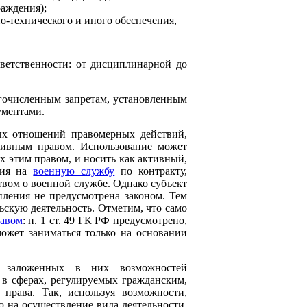
аждения);
о-технического и иного обеспечения,
ветственности: от дисциплинарной до
гочисленным запретам, установленным
ументами.
вых отношений правомерных действий,
тивным правом. Использование может
х этим правом, и носить как активный,
ения на
военную службу
по контракту,
вом о военной службе. Однако субъект
пления не предусмотрена законом. Тем
скую деятельность. Отметим, что само
равом
: п. 1 ст. 49 ГК РФ предусмотрено,
может заниматься только на основании
ия заложенных в них возможностей
 в сферах, регулируемых гражданским,
права. Так, используя возможности,
 на осуществление вида деятельности,