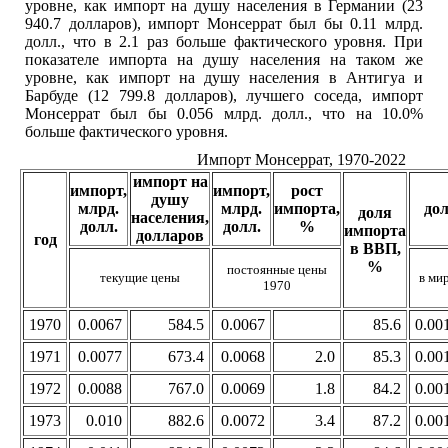
уровне, как импорт на душу населения в Германии (23
940.7 долларов), импорт Монсеррат был бы 0.11 млрд.
долл., что в 2.1 раз больше фактического уровня. При
показателе импорта на душу населения на таком же
уровне, как импорт на душу населения в Антигуа и
Барбуде (12 799.8 долларов), лучшего соседа, импорт
Монсеррат был бы 0.056 млрд. долл., что на 10.0%
больше фактического уровня.
Импорт Монсеррат, 1970-2022
импорт на
импорт,
импорт,
рост
душу
млрд.
млрд.
импорта,
до
доля
населения,
долл.
долл.
%
импорта
долларов
год
в ВВП,
%
постоянные цены
текущие цены
в ми
1970
1970
0.0067
584.5
0.0067
85.6
0.00
1971
0.0077
673.4
0.0068
2.0
85.3
0.00
1972
0.0088
767.0
0.0069
1.8
84.2
0.00
1973
0.010
882.6
0.0072
3.4
87.2
0.00