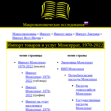
Макроэкономические исследования
Макроэкономика
»
Импорт
»
Импорт мира
»
Импорт Америки
»
Импорт Вест-Индии
»
Импорт товаров и услуг Монсеррат, 1970-2022
меню страницы
меню страны
Импорт Монсеррат,
Экономика Монсеррат
1970-2022
(анализ)
ВВП Монсеррат
Импорт
Потребительские
Монсеррат, 1970-
расходы Монсеррат
2022
(таблица)
Расходы
Импорт
домохозяйств
Монсеррат, 1970-
Монсеррат
2022
(график)
Государственные
Импорт на душу
расходы
населения в
Монсеррат
Монсеррат, 1970-