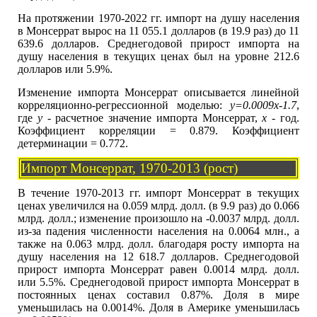
На протяжении 1970-2022 гг. импорт на душу населения
в Монсеррат вырос на 11 055.1 долларов (в 19.9 раз) до 11
639.6 долларов. Среднегодовой прирост импорта на
душу населения в текущих ценах был на уровне 212.6
долларов или 5.9%.
Изменение импорта Монсеррат описывается линейной
корреляционно-регрессионной моделью:
y=0.0009x-1.7
,
где
y
- расчетное значение импорта Монсеррат,
x
- год.
Коэффициент корреляции = 0.879. Коэффициент
детерминации = 0.772.
Импорт Монсеррат, 1970-2013 (рост)
В течение 1970-2013 гг. импорт Монсеррат в текущих
ценах увеличился на 0.059 млрд. долл. (в 9.9 раз) до 0.066
млрд. долл.; изменение произошло на -0.0037 млрд. долл.
из-за падения численности населения на 0.0064 млн., а
также на 0.063 млрд. долл. благодаря росту импорта на
душу населения на 12 618.7 долларов. Среднегодовой
прирост импорта Монсеррат равен 0.0014 млрд. долл.
или 5.5%. Среднегодовой прирост импорта Монсеррат в
постоянных ценах составил 0.87%. Доля в мире
уменьшилась на 0.0014%. Доля в Америке уменьшилась