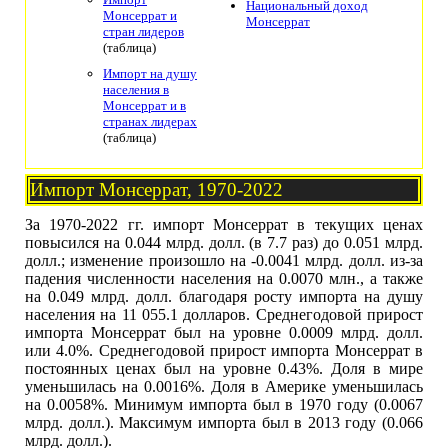
Национальный доход
Монсеррат и
Монсеррат
стран лидеров
(таблица)
Импорт на душу
населения в
Монсеррат и в
странах лидерах
(таблица)
Импорт Монсеррат, 1970-2022
За 1970-2022 гг. импорт Монсеррат в текущих ценах
повысился на 0.044 млрд. долл. (в 7.7 раз) до 0.051 млрд.
долл.; изменение произошло на -0.0041 млрд. долл. из-за
падения численности населения на 0.0070 млн., а также
на 0.049 млрд. долл. благодаря росту импорта на душу
населения на 11 055.1 долларов. Среднегодовой прирост
импорта Монсеррат был на уровне 0.0009 млрд. долл.
или 4.0%. Среднегодовой прирост импорта Монсеррат в
постоянных ценах был на уровне 0.43%. Доля в мире
уменьшилась на 0.0016%. Доля в Америке уменьшилась
на 0.0058%. Минимум импорта был в 1970 году (0.0067
млрд. долл.). Максимум импорта был в 2013 году (0.066
млрд. долл.).