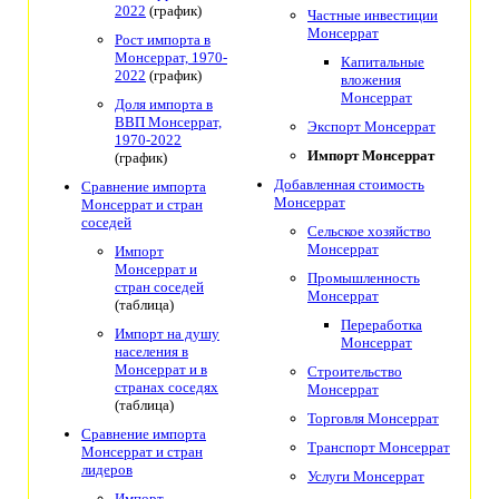
2022
(график)
Частные инвестиции
Монсеррат
Рост импорта в
Монсеррат, 1970-
Капитальные
2022
(график)
вложения
Монсеррат
Доля импорта в
ВВП Монсеррат,
Экспорт Монсеррат
1970-2022
Импорт Монсеррат
(график)
Добавленная стоимость
Сравнение импорта
Монсеррат
Монсеррат и стран
соседей
Сельское хозяйство
Монсеррат
Импорт
Монсеррат и
Промышленность
стран соседей
Монсеррат
(таблица)
Переработка
Импорт на душу
Монсеррат
населения в
Монсеррат и в
Строительство
странах соседях
Монсеррат
(таблица)
Торговля Монсеррат
Сравнение импорта
Транспорт Монсеррат
Монсеррат и стран
лидеров
Услуги Монсеррат
Импорт