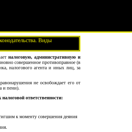
конодательства. Виды
вает
налоговую, административную и
иновно совершенное противоправное (в
ика, налогового агента и иных лиц, за
правонарушения не освобождает его от
 и пени).
 налоговой ответственности:
стигшим к моменту совершения деяния
ния.