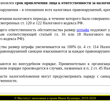
становлен
срок привлечения лица к ответственности за налог
онарушения – в отношении всех налоговых правонарушений, кром
ончания налогового периода, в течение которого было совершен
мотренных ст. 120 и 122 Налогового кодекса РФ.
его ответственность обстоятельства размер
штрафа
подлежит у
ным соответствующей статьей гл. 16 или 18 Налогового ко
го кодекса РФ).
тва размер штрафа увеличивается на 100% (п. 4 ст. 114 Нало
правонарушений санкции взыскиваются за каждое правонарушени
ваются во внесудебном порядке. Применительно к организа
ном порядке производится в случаях, названных в п. 2 ст. 45 На
асти налогообложения могут предусматривать наряду с сан
твенности.
©
Институт экономики и права Ивана Кушнира
, 2010
-2026