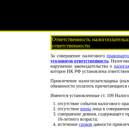
Ответственность налогоплательщ
ответственности
За совершение налогового
правонару
уголовную ответственность
. Налогов
нарушение законодательства о
налога
которое НК РФ установлена ответствен
Привлечение налогоплательщика (нало
обязанности уплатить причитающиеся 
Имеются установленные ст. 109 Налог
отсутствие события налогового пр
отсутствие
вины
лица в совершени
совершение деяния, содержащего п
16-летнего возраста;
истечение
сроков
давности привлеч