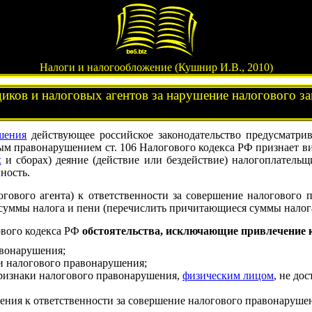
Налоги и налогообложение (Кушнир И.В., 2010)
иков и налоговых агентов за нарушение налогового за
шения
действующее российское законодательство предусматри
ым правонарушением ст. 106 Налогового кодекса РФ признает в
х
и сборах) деяние (действие или бездействие) налогоплательщ
ность.
гового агента) к ответственности за совершение налогового 
суммы налога и пени (перечислить причитающиеся суммы налога
ового кодекса РФ
обстоятельства, исключающие привлечение к
авонарушения;
и налогового правонарушения;
ризнаки налогового правонарушения,
физическим лицом
, не до
ения к ответственности за совершение налогового правонаруше